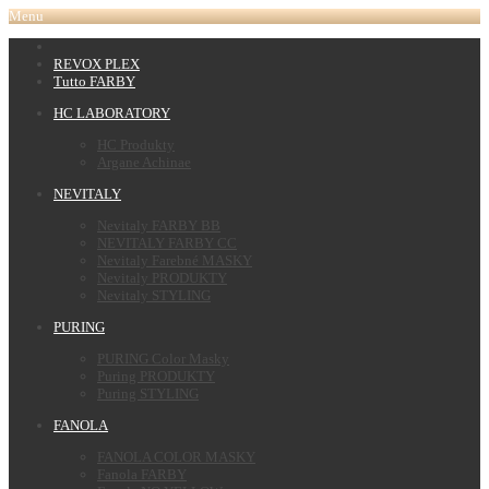
Menu
REVOX PLEX
Tutto FARBY
HC LABORATORY
HC Produkty
Argane Achinae
NEVITALY
Nevitaly FARBY BB
NEVITALY FARBY CC
Nevitaly Farebné MASKY
Nevitaly PRODUKTY
Nevitaly STYLING
PURING
PURING Color Masky
Puring PRODUKTY
Puring STYLING
FANOLA
FANOLA COLOR MASKY
Fanola FARBY