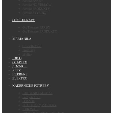
Fanola FARBY
Fanola NO YELLOW
Fanola PRODUKTY
Fanola STYLING
ORO THERAPY
OroTherapy FARBY
OroTherapy PRODUKTY
MARIA NILA
Color Refresh
Produkty
Styling
JOICO
OLAPLEX
NOZNICE
KEFY
HREBENE
ELEKTRO
KADERNICKE POTREBY
FARBENIE/ ALOBAL
Farby NASHI
FOAMIE
PLASTENKY, ZASTERY
RUKAVICE