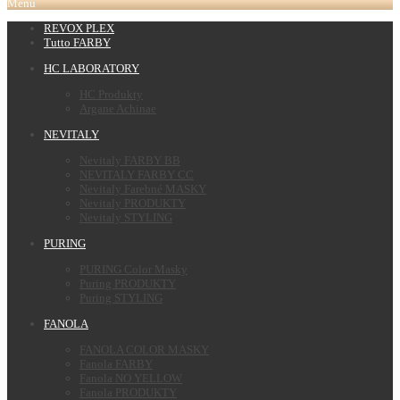
Menu
REVOX PLEX
Tutto FARBY
HC LABORATORY
HC Produkty
Argane Achinae
NEVITALY
Nevitaly FARBY BB
NEVITALY FARBY CC
Nevitaly Farebné MASKY
Nevitaly PRODUKTY
Nevitaly STYLING
PURING
PURING Color Masky
Puring PRODUKTY
Puring STYLING
FANOLA
FANOLA COLOR MASKY
Fanola FARBY
Fanola NO YELLOW
Fanola PRODUKTY