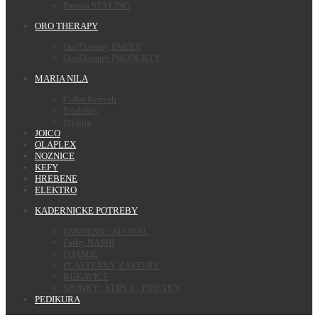
Fanola STYLING
ORO THERAPY
OroTherapy FARBY
OroTherapy PRODUKTY
MARIA NILA
Color Refresh
Produkty
Styling
JOICO
OLAPLEX
NOZNICE
KEFY
HREBENE
ELEKTRO
KADERNICKE POTREBY
FARBENIE/ ALOBAL
Farby NASHI
FOAMIE
PLASTENKY, ZASTERY
RUKAVICE
SPONKY , STIPCE , PINETKY
PEDIKURA