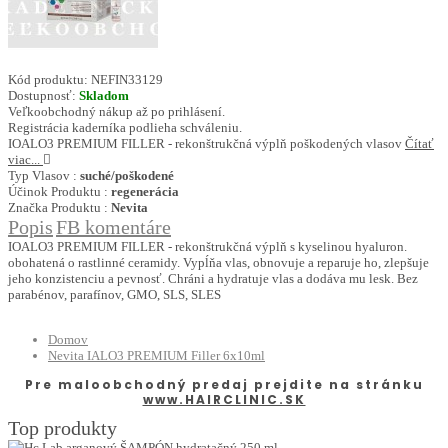
Kód produktu:
NEFIN33129
Dostupnosť:
Skladom
Veľkoobchodný nákup až po prihlásení.
Registrácia kaderníka podlieha schváleniu.
IOALO3 PREMIUM FILLER - rekonštrukčná výplň poškodených vlasov
Čítať
viac...
Typ Vlasov :
suché/poškodené
Účinok Produktu :
regenerácia
Značka Produktu :
Nevita
Popis
FB komentáre
IOALO3 PREMIUM FILLER - rekonštrukčná výplň s kyselinou hyaluron.
obohatená o rastlinné ceramidy. Vypĺňa vlas, obnovuje a reparuje ho, zlepšuje
jeho konzistenciu a pevnosť. Chráni a hydratuje vlas a dodáva mu lesk. Bez
parabénov, parafínov, GMO, SLS, SLES
Domov
Nevita IALO3 PREMIUM Filler 6x10ml
Pre maloobchodný predaj prejdite na stránku
www.HAIRCLINIC.SK
Top produkty