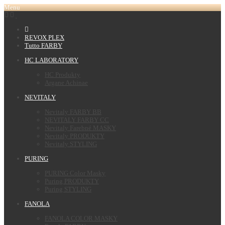
Menu
REVOX PLEX
Tutto FARBY
HC LABORATORY
HC Produkty
Argane Achinae
NEVITALY
Nevitaly FARBY BB
NEVITALY FARBY CC
Nevitaly Farebné MASKY
Nevitaly PRODUKTY
Nevitaly STYLING
PURING
PURING Color Masky
Puring PRODUKTY
Puring STYLING
FANOLA
FANOLA COLOR MASKY