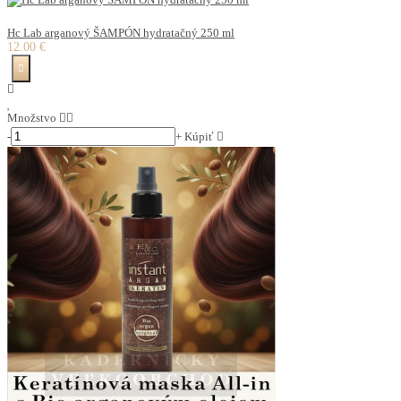
Hc Lab arganový ŠAMPÓN hydratačný 250 ml
12.00 €
Množstvo
-
+
Kúpiť