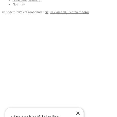
Obľúbené produkty
Novinky
© Kadernícky veľkoobchod •
NajReklama.sk - tvorba eshopu
×