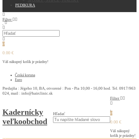
SPONKY , STIPCE , PINETKY
PEDIKURA
Filter
0
0.00 €
Váš nákupný košík je prázdny!
€
Česká koruna
Euro
Predajňa : Jégeho 10, BA, otvorené : Pon - Pia 10,00 - 16,00 hod. Tel. 0917/963
024, mail : info@hairclinic.sk
Filter
Kadernícky
0
Hľadať
veľkoobchod
0.00 €
Váš nákupný
košík je prázdny!