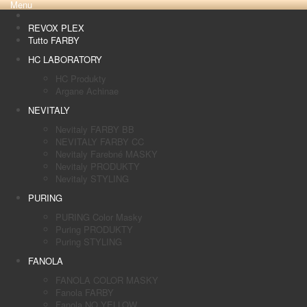
Menu
REVOX PLEX
Tutto FARBY
HC LABORATORY
HC Produkty
Argane Achinae
NEVITALY
Nevitaly FARBY BB
NEVITALY FARBY CC
Nevitaly Farebné MASKY
Nevitaly PRODUKTY
Nevitaly STYLING
PURING
PURING Color Masky
Puring PRODUKTY
Puring STYLING
FANOLA
FANOLA COLOR MASKY
Fanola FARBY
Fanola NO YELLOW