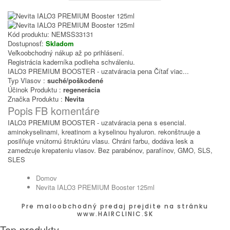
Kód produktu:
NEMSS33131
Dostupnosť:
Skladom
Veľkoobchodný nákup až po prihlásení.
Registrácia kaderníka podlieha schváleniu.
IALO3 PREMIUM BOOSTER - uzatváracia pena
Čítať viac...
Typ Vlasov :
suché/poškodené
Účinok Produktu :
regenerácia
Značka Produktu :
Nevita
Popis
FB komentáre
IALO3 PREMIUM BOOSTER - uzatváracia pena s esencial.
aminokyselinami, kreatinom a kyselinou hyaluron. rekonštruuje a
posilňuje vnútornú štruktúru vlasu. Chráni farbu, dodáva lesk a
zamedzuje krepateniu vlasov. Bez parabénov, parafínov, GMO, SLS,
SLES
Domov
Nevita IALO3 PREMIUM Booster 125ml
Pre maloobchodný predaj prejdite na stránku
www.HAIRCLINIC.SK
Top produkty