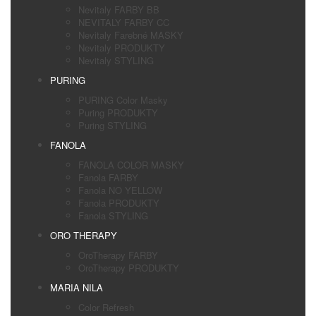
Nevitaly FARBY BB
NEVITALY FARBY CC
Nevitaly Farebné MASKY
Nevitaly PRODUKTY
Nevitaly STYLING
PURING
PURING Color Masky
Puring PRODUKTY
Puring STYLING
FANOLA
FANOLA COLOR MASKY
Fanola FARBY
Fanola NO YELLOW
Fanola PRODUKTY
Fanola STYLING
ORO THERAPY
OroTherapy FARBY
OroTherapy PRODUKTY
MARIA NILA
Color Refresh