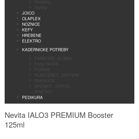
Produkty
Styling
JOICO
OLAPLEX
NOZNICE
KEFY
HREBENE
ELEKTRO
KADERNICKE POTREBY
FARBENIE/ ALOBAL
Farby NASHI
FOAMIE
PLASTENKY, ZASTERY
RUKAVICE
SPONKY , STIPCE ,
PINETKY
PEDIKURA
Nevita IALO3 PREMIUM Booster
125ml