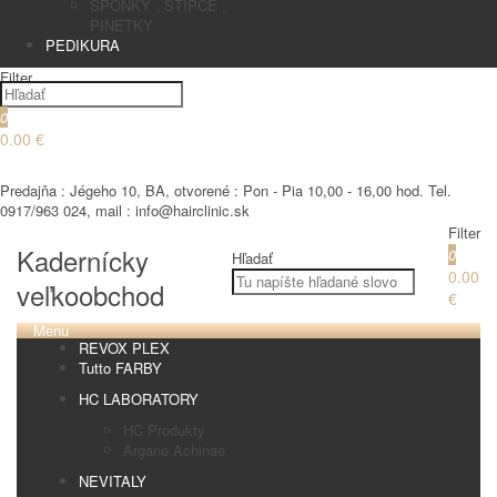
SPONKY , STIPCE ,
PINETKY
PEDIKURA
Filter
0
0.00 €
€
Predajňa : Jégeho 10, BA, otvorené : Pon - Pia 10,00 - 16,00 hod. Tel.
0917/963 024, mail : info@hairclinic.sk
Filter
Kadernícky
0
Hľadať
0.00
veľkoobchod
€
Menu
REVOX PLEX
Tutto FARBY
HC LABORATORY
HC Produkty
Argane Achinae
NEVITALY