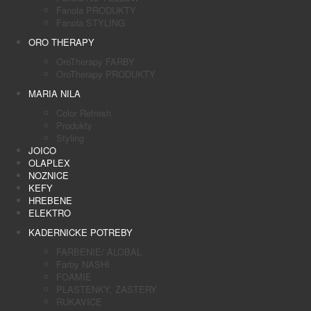
Fanola PRODUKTY
Fanola STYLING
ORO THERAPY
OroTherapy FARBY
OroTherapy PRODUKTY
MARIA NILA
Color Refresh
Produkty
Styling
JOICO
OLAPLEX
NOZNICE
KEFY
HREBENE
ELEKTRO
KADERNICKE POTREBY
FARBENIE/ ALOBAL
Farby NASHI
FOAMIE
PLASTENKY, ZASTERY
RUKAVICE