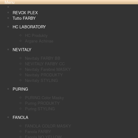
Menu
REVOX PLEX
Tutto FARBY
HC LABORATORY
HC Produkty
Argane Achinae
NEVITALY
Nevitaly FARBY BB
NEVITALY FARBY CC
Nevitaly Farebné MASKY
Nevitaly PRODUKTY
Nevitaly STYLING
PURING
PURING Color Masky
Puring PRODUKTY
Puring STYLING
FANOLA
FANOLA COLOR MASKY
Fanola FARBY
Fanola NO YELLOW