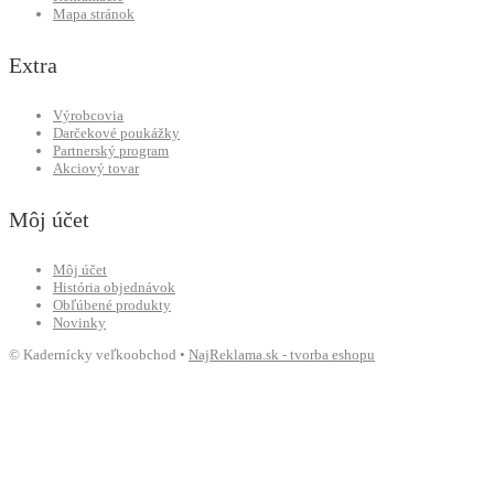
Mapa stránok
Extra
Výrobcovia
Darčekové poukážky
Partnerský program
Akciový tovar
Môj účet
Môj účet
História objednávok
Obľúbené produkty
Novinky
© Kadernícky veľkoobchod •
NajReklama.sk - tvorba eshopu