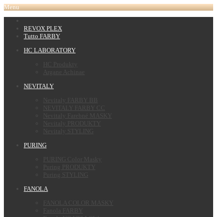
Menu
REVOX PLEX
Tutto FARBY
HC LABORATORY
HC Produkty
Argane Achinae
NEVITALY
Nevitaly FARBY BB
NEVITALY FARBY CC
Nevitaly Farebné MASKY
Nevitaly PRODUKTY
Nevitaly STYLING
PURING
PURING Color Masky
Puring PRODUKTY
Puring STYLING
FANOLA
FANOLA COLOR MASKY
Fanola FARBY