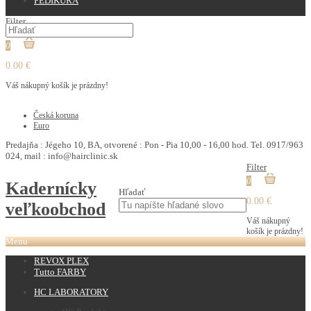
PEDIKURA
Filter
0
0.00 €
Váš nákupný košík je prázdny!
€
Česká koruna
Euro
Predajňa : Jégeho 10, BA, otvorené : Pon - Pia 10,00 - 16,00 hod. Tel. 0917/963
024, mail : info@hairclinic.sk
Filter
0
Kadernícky
Hľadať
0.00 €
veľkoobchod
Váš nákupný
košík je prázdny!
Menu
REVOX PLEX
Tutto FARBY
HC LABORATORY