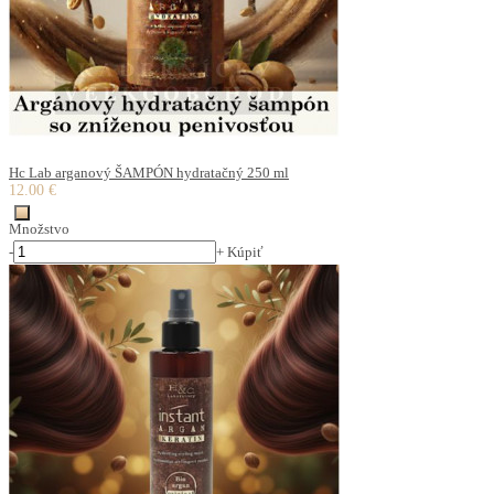
Hc Lab arganový ŠAMPÓN hydratačný 250 ml
12.00 €
Množstvo
-
+
Kúpiť