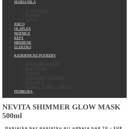
MARIA NILA
Color Refresh
Produkty
Styling
JOICO
OLAPLEX
NOZNICE
KEFY
HREBENE
ELEKTRO
KADERNICKE POTREBY
FARBENIE/ ALOBAL
Farby NASHI
FOAMIE
PLASTENKY, ZASTERY
RUKAVICE
SPONKY , STIPCE , PINETKY
PEDIKURA
NEVITA SHIMMER GLOW MASK
500ml
Dobierka bez poplatku pri odbere nad 70,- EUR.