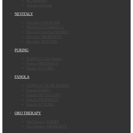
HC Produkty
Argane Achinae
NEVITALY
Nevitaly FARBY BB
NEVITALY FARBY CC
Nevitaly Farebné MASKY
Nevitaly PRODUKTY
Nevitaly STYLING
PURING
PURING Color Masky
Puring PRODUKTY
Puring STYLING
FANOLA
FANOLA COLOR MASKY
Fanola FARBY
Fanola NO YELLOW
Fanola PRODUKTY
Fanola STYLING
ORO THERAPY
OroTherapy FARBY
OroTherapy PRODUKTY