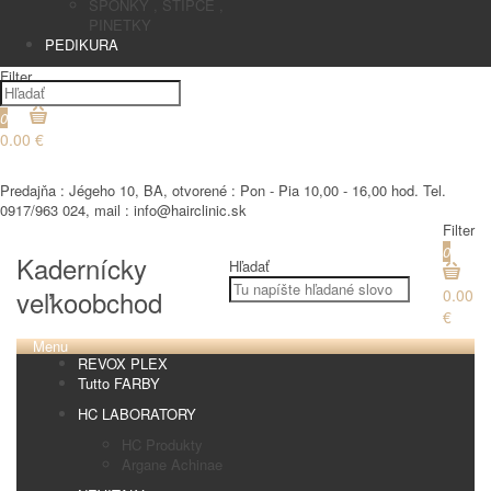
SPONKY , STIPCE ,
PINETKY
PEDIKURA
Filter
0
0.00 €
€
Predajňa : Jégeho 10, BA, otvorené : Pon - Pia 10,00 - 16,00 hod. Tel.
0917/963 024, mail : info@hairclinic.sk
Filter
0
Kadernícky
Hľadať
veľkoobchod
0.00
€
Menu
REVOX PLEX
Tutto FARBY
HC LABORATORY
HC Produkty
Argane Achinae