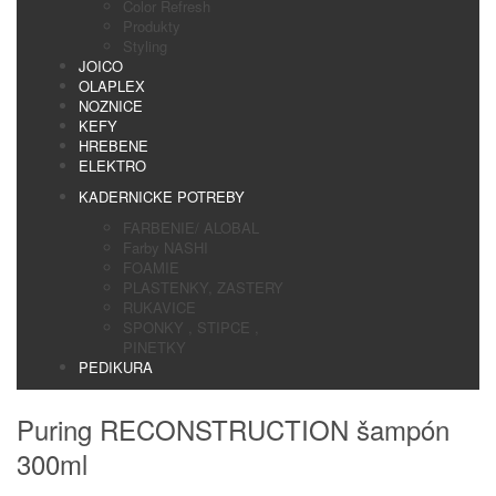
Color Refresh
Produkty
Styling
JOICO
OLAPLEX
NOZNICE
KEFY
HREBENE
ELEKTRO
KADERNICKE POTREBY
FARBENIE/ ALOBAL
Farby NASHI
FOAMIE
PLASTENKY, ZASTERY
RUKAVICE
SPONKY , STIPCE ,
PINETKY
PEDIKURA
Puring RECONSTRUCTION šampón
300ml