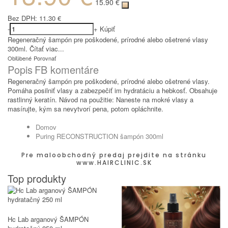
15.90 €
Bez DPH:
11.30 €
-
+
Kúpiť
Regeneračný šampón pre poškodené, prírodné alebo ošetrené vlasy
300ml.
Čítať viac...
Obľúbené
Porovnať
Popis
FB komentáre
Regeneračný šampón pre poškodené, prírodné alebo ošetrené vlasy.
Pomáha posilniť vlasy a zabezpečiť im hydratáciu a hebkosť. Obsahuje
rastlinný keratín. Návod na použitie: Naneste na mokré vlasy a
masírujte, kým sa nevytvorí pena, potom opláchnite.
Domov
Puring RECONSTRUCTION šampón 300ml
Pre maloobchodný predaj prejdite na stránku
www.HAIRCLINIC.SK
Top produkty
Hc Lab arganový ŠAMPÓN