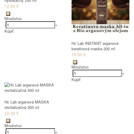
hydratačný 250 ml
12.00 €
Množstvo
-
+
Kúpiť
Hc Lab INSTANT arganová
keratinová maska 200 ml
16.00 €
Množstvo
-
+
Kúpiť
Hc Lab arganová MASKA
revitalizačná 300 ml
22.00 €
Množstvo
-
+