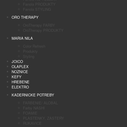
Fanola PRODUKTY
Fanola STYLING
ORO THERAPY
OroTherapy FARBY
OroTherapy PRODUKTY
MARIA NILA
Color Refresh
Produkty
Styling
JOICO
OLAPLEX
NOZNICE
KEFY
HREBENE
ELEKTRO
KADERNICKE POTREBY
FARBENIE/ ALOBAL
Farby NASHI
FOAMIE
PLASTENKY, ZASTERY
RUKAVICE