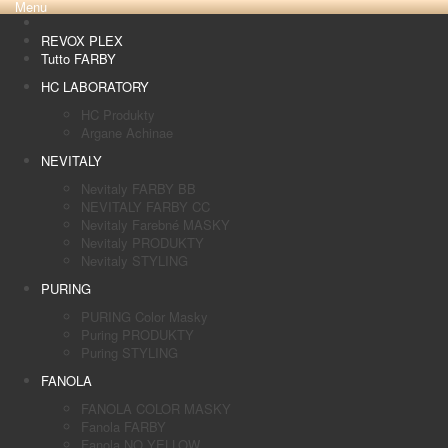
Menu
REVOX PLEX
Tutto FARBY
HC LABORATORY
HC Produkty
Argane Achinae
NEVITALY
Nevitaly FARBY BB
NEVITALY FARBY CC
Nevitaly Farebné MASKY
Nevitaly PRODUKTY
Nevitaly STYLING
PURING
PURING Color Masky
Puring PRODUKTY
Puring STYLING
FANOLA
FANOLA COLOR MASKY
Fanola FARBY
Fanola NO YELLOW