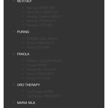
NEVITALY
Nevitaly FARBY BB
NEVITALY FARBY CC
Nevitaly Farebné MASKY
Nevitaly PRODUKTY
Nevitaly STYLING
PURING
PURING Color Masky
Puring PRODUKTY
Puring STYLING
FANOLA
FANOLA COLOR MASKY
Fanola FARBY
Fanola NO YELLOW
Fanola PRODUKTY
Fanola STYLING
ORO THERAPY
OroTherapy FARBY
OroTherapy PRODUKTY
MARIA NILA