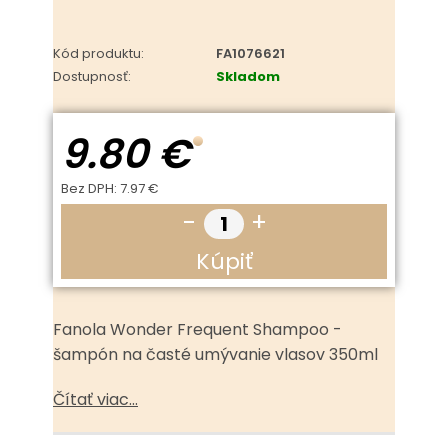
Kód produktu:
FA1076621
Dostupnosť:
Skladom
9.80 €
Bez DPH:
7.97 €
-
+
Kúpiť
Fanola Wonder Frequent Shampoo -
šampón na časté umývanie vlasov 350ml
Čítať viac...