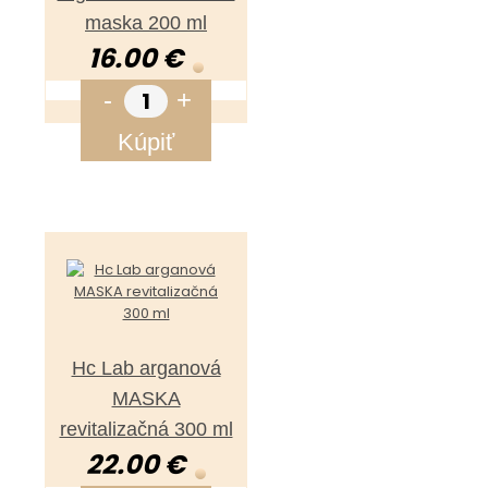
maska 200 ml
16.00 €
-
+
Kúpiť
Hc Lab arganová
MASKA
revitalizačná 300 ml
22.00 €