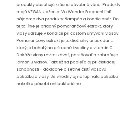
produkty obsahujú krásne pôvabné vône. Produkty
majú VEGAN zloženie. Vo Wonder Frequent línií
nájdeme dva produkty: šampón a kondicionér. Do
tejto línie je pridaný pomarančový extrakt, ktorý
vlasy udržuje v kondícií pri častom umývaní vlasov.
Pomarančový extrakt je taktiež silný antioxidant,
ktorý je bohatý na prírodné kyseliny a vitamín C.
Dokáže vlasy revitalizovať, posilňovať a zabraňuje
lámaniu vlasov. Taktiež sa podieľa aj pri čistiacej
schopnosti - dôkladne a šetrne čistí vlasovú
pokožku a vlasy. Je vhodný aj na lupinatú pokožku
nakoľko pôsobí antibakteriálne.