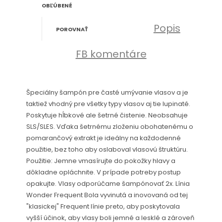
OBĽÚBENÉ
Popis
POROVNAŤ
FB komentáre
Špeciálny šampón pre časté umývanie vlasov a je
taktiež vhodný pre všetky typy vlasov aj tie lupinaté.
Poskytuje hĺbkové ale šetrné čistenie. Neobsahuje
SLS/SLES. Vďaka šetrnému zloženiu obohatenému o
pomarančový extrakt je ideálny na každodenné
použitie, bez toho aby oslaboval vlasovú štruktúru.
Použitie: Jemne vmasírujte do pokožky hlavy a
dôkladne opláchnite. V prípade potreby postup
opakujte. Vlasy odporúčame šampónovať 2x. Línia
Wonder Frequent Bola vyvinutá a inovovaná od tej
"klasickej" Frequent línie preto, aby poskytovala
vyšší účinok, aby vlasy boli jemné a lesklé a zároveň