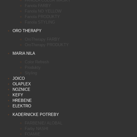
FANOLA COLOR MASKY
Fanola FARBY
Fanola NO YELLOW
Fanola PRODUKTY
Fanola STYLING
ORO THERAPY
OroTherapy FARBY
OroTherapy PRODUKTY
MARIA NILA
Color Refresh
Produkty
Styling
JOICO
OLAPLEX
NOZNICE
KEFY
HREBENE
ELEKTRO
KADERNICKE POTREBY
FARBENIE/ ALOBAL
Farby NASHI
FOAMIE