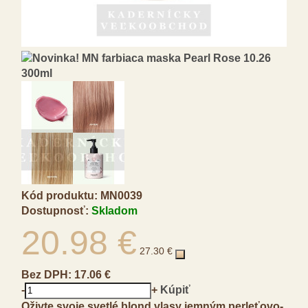
Kód produktu:
MN0039
Dostupnosť:
Skladom
20.98 €
27.30 €
Bez DPH:
17.06 €
-
+
Kúpiť
Oživte svoje svetlé blond vlasy jemným perleťovo-