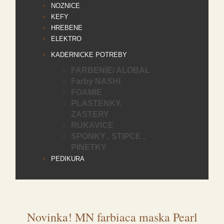
NOZNICE
KEFY
HREBENE
ELEKTRO
KADERNICKE POTREBY
FARBENIE/ ALOBAL
Farby NASHI
FOAMIE
PLASTENKY,
ZASTERY
RUKAVICE
SPONKY , STIPCE ,
PINETKY
PEDIKURA
Novinka! MN farbiaca maska Pearl