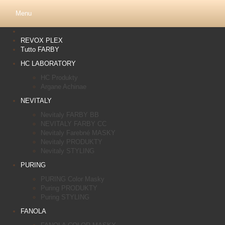
Menu
REVOX PLEX
Tutto FARBY
HC LABORATORY
HC Produkty
Argane Achinae
NEVITALY
Nevitaly FARBY BB
NEVITALY FARBY CC
Nevitaly Farebné MASKY
Nevitaly PRODUKTY
Nevitaly STYLING
PURING
PURING Color Masky
Puring PRODUKTY
Puring STYLING
FANOLA