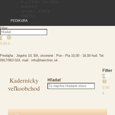
PLASTENKY, ZASTERY
RUKAVICE
SPONKY , STIPCE ,
PINETKY
PEDIKURA
Filter
0
0.00 €
€
Predajňa : Jégeho 10, BA, otvorené : Pon - Pia 10,00 - 16,00 hod. Tel.
0917/963 024, mail : info@hairclinic.sk
Filter
0
Kadernícky
Hľadať
veľkoobchod
0.00
€