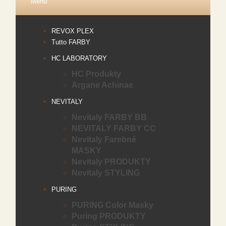
Menu
REVOX PLEX
Tutto FARBY
HC LABORATORY
HC Produkty
Argane Achinae
NEVITALY
Nevitaly FARBY BB
NEVITALY FARBY CC
Nevitaly Farebné
MASKY
Nevitaly PRODUKTY
Nevitaly STYLING
PURING
PURING Color Masky
Puring PRODUKTY