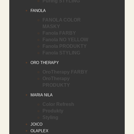
Puring STYLING
FANOLA
FANOLA COLOR
MASKY
Fanola FARBY
Fanola NO YELLOW
Fanola PRODUKTY
Fanola STYLING
ORO THERAPY
OroTherapy FARBY
OroTherapy
PRODUKTY
MARIA NILA
Color Refresh
Produkty
Styling
JOICO
OLAPLEX