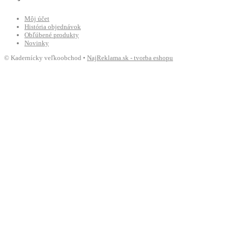
Môj účet
História objednávok
Obľúbené produkty
Novinky
© Kadernícky veľkoobchod •
NajReklama.sk - tvorba eshopu