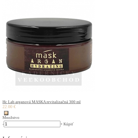
Hc Lab arganová MASKA revitalizačná 300 ml
22.00 €
Množstvo
-
+
Kúpiť