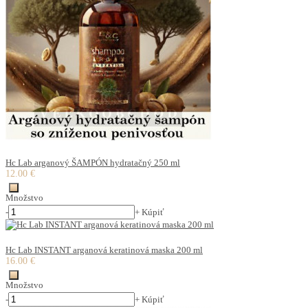
Hc Lab arganový ŠAMPÓN hydratačný 250 ml
12.00 €
Množstvo
-
+
Kúpiť
Hc Lab INSTANT arganová keratinová maska 200 ml
16.00 €
Množstvo
-
+
Kúpiť