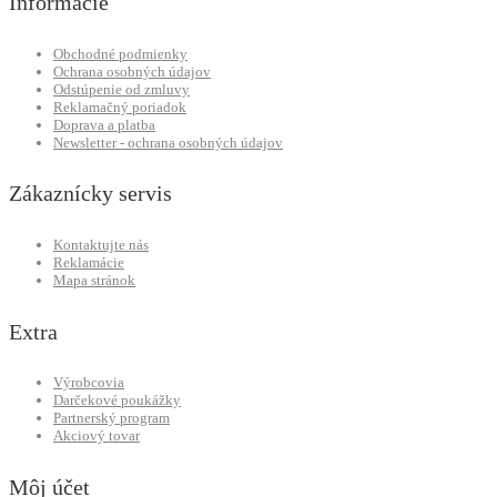
Informácie
Obchodné podmienky
Ochrana osobných údajov
Odstúpenie od zmluvy
Reklamačný poriadok
Doprava a platba
Newsletter - ochrana osobných údajov
Zákaznícky servis
Kontaktujte nás
Reklamácie
Mapa stránok
Extra
Výrobcovia
Darčekové poukážky
Partnerský program
Akciový tovar
Môj účet