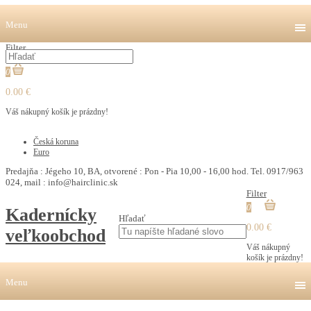
Menu
Filter
0
0.00 €
Váš nákupný košík je prázdny!
€
Česká koruna
Euro
Predajňa : Jégeho 10, BA, otvorené : Pon - Pia 10,00 - 16,00 hod. Tel. 0917/963
024, mail : info@hairclinic.sk
Filter
0
Kadernícky
Hľadať
0.00 €
veľkoobchod
Váš nákupný
košík je prázdny!
Menu