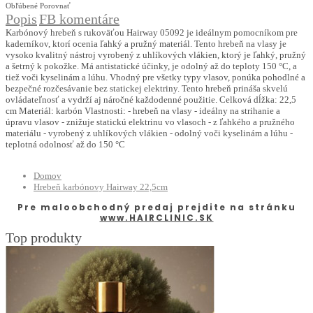
Obľúbené
Porovnať
Popis
FB komentáre
Karbónový hrebeň s rukoväťou Hairway 05092 je ideálnym pomocníkom pre
kaderníkov, ktorí ocenia ľahký a pružný materiál. Tento hrebeň na vlasy je
vysoko kvalitný nástroj vyrobený z uhlíkových vlákien, ktorý je ľahký, pružný
a šetrný k pokožke. Má antistatické účinky, je odolný až do teploty 150 °C, a
tiež voči kyselinám a lúhu. Vhodný pre všetky typy vlasov, ponúka pohodlné a
bezpečné rozčesávanie bez statickej elektriny. Tento hrebeň prináša skvelú
ovládateľnosť a vydrží aj náročné každodenné použitie. Celková dĺžka: 22,5
cm Materiál: karbón Vlastnosti: - hrebeň na vlasy - ideálny na strihanie a
úpravu vlasov - znižuje statickú elektrinu vo vlasoch - z ľahkého a pružného
materiálu - vyrobený z uhlíkových vlákien - odolný voči kyselinám a lúhu -
teplotná odolnosť až do 150 °C
Domov
Hrebeň karbónovy Hairway 22,5cm
Pre maloobchodný predaj prejdite na stránku
www.HAIRCLINIC.SK
Top produkty