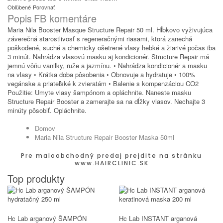
Obľúbené
Porovnať
Popis
FB komentáre
Maria Nila Booster Masque Structure Repair 50 ml. Hĺbkovo vyživujúca
záverečná starostlivosť s regeneračnými riasami, ktorá zanechá
poškodené, suché a chemicky ošetrené vlasy hebké a žiarivé počas iba
3 minút. Nahrádza vlasovú masku aj kondicionér. Structure Repair má
jemnú vôňu vanilky, ruže a jazmínu. • Nahrádza kondicionér a masku
na vlasy • Krátka doba pôsobenia • Obnovuje a hydratuje • 100%
vegánske a priateľské k zvieratám • Balenie s kompenzáciou CO2
Použitie: Umyte vlasy šampónom a opláchnite. Naneste masku
Structure Repair Booster a zamerajte sa na dĺžky vlasov. Nechajte 3
minúty pôsobiť. Opláchnite.
Domov
Maria Nila Structure Repair Booster Maska 50ml
Pre maloobchodný predaj prejdite na stránku
www.HAIRCLINIC.SK
Top produkty
Hc Lab arganový ŠAMPÓN
Hc Lab INSTANT arganová