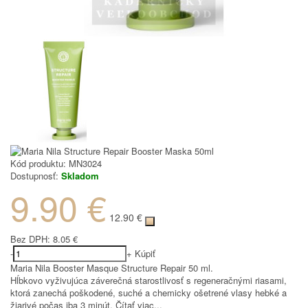
Kód produktu:
MN3024
Dostupnosť:
Skladom
9.90 €
12.90 €
Bez DPH:
8.05 €
-
+
Kúpiť
Maria Nila Booster Masque Structure Repair 50 ml.
Hĺbkovo vyživujúca záverečná starostlivosť s regeneračnými riasami,
ktorá zanechá poškodené, suché a chemicky ošetrené vlasy hebké a
žiarivé počas iba 3 minút.
Čítať viac...