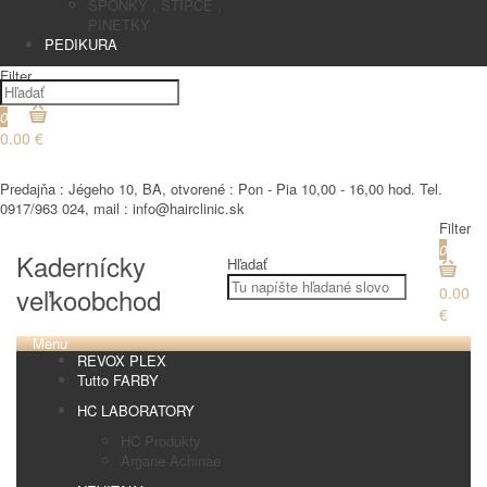
SPONKY , STIPCE ,
PINETKY
PEDIKURA
Filter
0
0.00 €
€
Predajňa : Jégeho 10, BA, otvorené : Pon - Pia 10,00 - 16,00 hod. Tel.
0917/963 024, mail : info@hairclinic.sk
Filter
0
Kadernícky
Hľadať
veľkoobchod
0.00
€
Menu
REVOX PLEX
Tutto FARBY
HC LABORATORY
HC Produkty
Argane Achinae