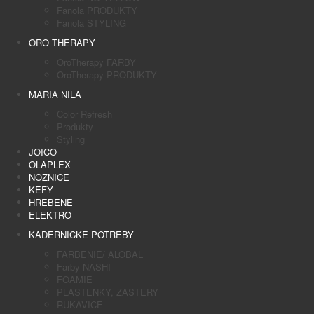
Fanola PRODUKTY
Fanola STYLING
ORO THERAPY
OroTherapy FARBY
OroTherapy PRODUKTY
MARIA NILA
Color Refresh
Produkty
Styling
JOICO
OLAPLEX
NOZNICE
KEFY
HREBENE
ELEKTRO
KADERNICKE POTREBY
FARBENIE/ ALOBAL
Farby NASHI
FOAMIE
PLASTENKY, ZASTERY
RUKAVICE