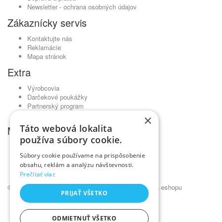
Newsletter - ochrana osobných údajov
Zákaznícky servis
Kontaktujte nás
Reklamácie
Mapa stránok
Extra
Výrobcovia
Darčekové poukážky
Partnerský program
Akciový tovar
×
Táto webová lokalita
Môj účet
používa súbory cookie.
Môj účet
História objednávok
Súbory cookie používame na prispôsobenie
Obľúbené produkty
obsahu, reklám a analýzu návštevnosti.
Novinky
Prečítať viac
© Kadernícky veľkoobchod •
NajReklama.sk - tvorba eshopu
PRIJAŤ VŠETKO
ODMIETNUŤ VŠETKO