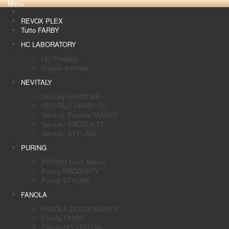
Menu
REVOX PLEX
Tutto FARBY
HC LABORATORY
HC Produkty
Argane Achinae
NEVITALY
Nevitaly FARBY BB
NEVITALY FARBY CC
Nevitaly Farebné MASKY
Nevitaly PRODUKTY
Nevitaly STYLING
PURING
PURING Color Masky
Puring PRODUKTY
Puring STYLING
FANOLA
FANOLA COLOR MASKY
Fanola FARBY
Fanola NO YELLOW