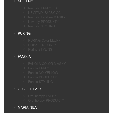
NEVITALY
Nevitaly FARBY BB
NEVITALY FARBY CC
Nevitaly Farebné MASKY
Nevitaly PRODUKTY
Nevitaly STYLING
PURING
PURING Color Masky
Puring PRODUKTY
Puring STYLING
FANOLA
FANOLA COLOR MASKY
Fanola FARBY
Fanola NO YELLOW
Fanola PRODUKTY
Fanola STYLING
ORO THERAPY
OroTherapy FARBY
OroTherapy PRODUKTY
MARIA NILA