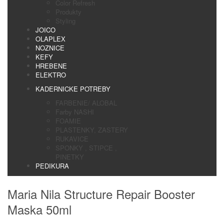
Color Refresh
Produkty
Styling
JOICO
OLAPLEX
NOZNICE
KEFY
HREBENE
ELEKTRO
KADERNICKE POTREBY
FARBENIE/ ALOBAL
Farby NASHI
FOAMIE
PLASTENKY, ZASTERY
RUKAVICE
SPONKY , STIPCE ,
PINETKY
PEDIKURA
Maria Nila Structure Repair Booster
Maska 50ml