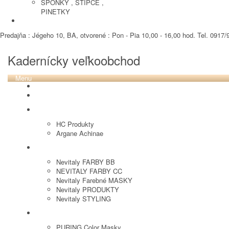
SPONKY , STIPCE ,
PINETKY
PEDIKURA
Predajňa : Jégeho 10, BA, otvorené : Pon - Pia 10,00 - 16,00 hod. Tel. 0917/9
Kadernícky veľkoobchod
Menu
REVOX PLEX
Tutto FARBY
HC LABORATORY
HC Produkty
Argane Achinae
NEVITALY
Nevitaly FARBY BB
NEVITALY FARBY CC
Nevitaly Farebné MASKY
Nevitaly PRODUKTY
Nevitaly STYLING
PURING
PURING Color Masky