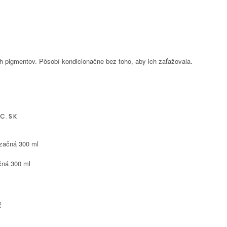
ých pigmentov. Pôsobí kondicionačne bez toho, aby ich zaťažovala.
C.SK
čná 300 ml
ť