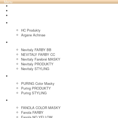
Menu
REVOX PLEX
Tutto FARBY
HC LABORATORY
HC Produkty
Argane Achinae
NEVITALY
Nevitaly FARBY BB
NEVITALY FARBY CC
Nevitaly Farebné MASKY
Nevitaly PRODUKTY
Nevitaly STYLING
PURING
PURING Color Masky
Puring PRODUKTY
Puring STYLING
FANOLA
FANOLA COLOR MASKY
Fanola FARBY
Fanola NO YELLOW