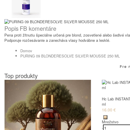
Popis
FB komentáre
Pena proti žltnutiu špeciálne určená pre blond, zosvetlené alebo šedivé v
Podporuje rozčesávanie a zanecháva vlasy hodvábne a lesklé.
Domov
PURING 09 BLONDERESOLVE SILVER MOUSSE 250 ML
Pre 
Top produkty
Hc Lab INSTANT
ml
16.00 €
Množstvo
-