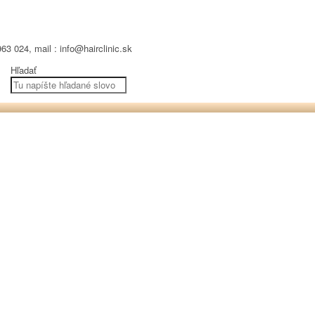
63 024, mail : info@hairclinic.sk
Hľadať