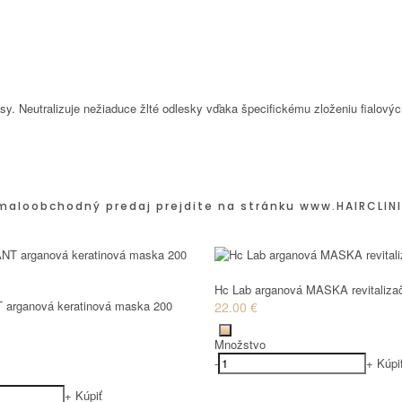
lasy. Neutralizuje nežiaduce žlté odlesky vďaka špecifickému zloženiu fialov
maloobchodný predaj prejdite na stránku
www.HAIRCLINI
Hc Lab arganová MASKA revitaliza
 arganová keratinová maska 200
22.00 €
Množstvo
-
+
Kúpi
+
Kúpiť