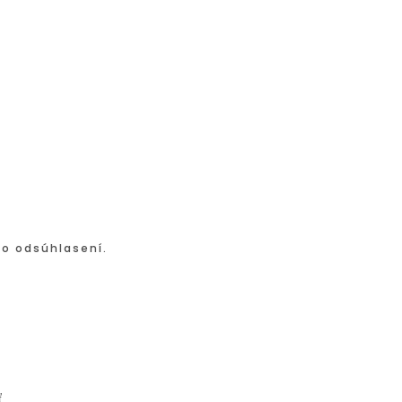
po odsúhlasení.
ť