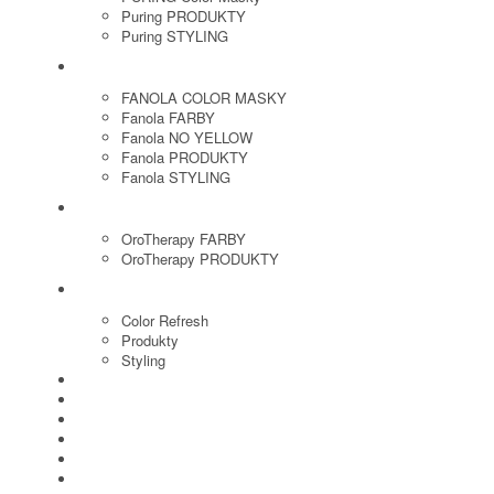
Puring PRODUKTY
Puring STYLING
FANOLA
FANOLA COLOR MASKY
Fanola FARBY
Fanola NO YELLOW
Fanola PRODUKTY
Fanola STYLING
ORO THERAPY
OroTherapy FARBY
OroTherapy PRODUKTY
MARIA NILA
Color Refresh
Produkty
Styling
JOICO
OLAPLEX
NOZNICE
KEFY
HREBENE
ELEKTRO