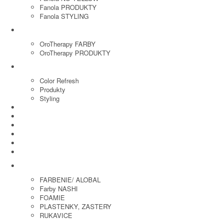
Fanola PRODUKTY
Fanola STYLING
ORO THERAPY
OroTherapy FARBY
OroTherapy PRODUKTY
MARIA NILA
Color Refresh
Produkty
Styling
JOICO
OLAPLEX
NOZNICE
KEFY
HREBENE
ELEKTRO
KADERNICKE POTREBY
FARBENIE/ ALOBAL
Farby NASHI
FOAMIE
PLASTENKY, ZASTERY
RUKAVICE