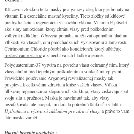
Kľúčovou zložkou tejto masky je arganový olej, ktorý je bohatý na
vitamín E a esenciálne mastné kyseliny. Tieto zložky sú kľúčové
pre hydratáciu a regeneráciu vlasového vlákna. Vitamín E pôsobí
ako silný antioxidant, ktorý chráni vlasy pred poškodením
voľnými radikálmi.
Glycerín
pomáha udržiavať optimálnu hladinu
vlhkosti vo vlasoch, čím predchádza ich vysušovaniu a lámavosti.
Cetrimonium Chloride pôsobí ako kondicionér, ktorý
uľahčuje
rozčesávanie vlasov
a zanecháva ich hladké a jemné.
Polyquaternium-37 vytvára na povrchu vlasu ochranný film, ktorý
vlasy chráni pred tepelným poškodením a vonkajšími vplyvmi.
Pravidelné používanie Arganovej revitalizačnej masky tak
prispieva k celkovému zdraviu a kráse vašich vlasov. Vďaka
hĺbkovej regenerácii sa zlepšuje ich štruktúra, vlasy získavajú späť
svoju silu a pružnosť. Maska je navrhnutá tak, aby vlasy
nezaťažovala, ale naopak im dodala potrebnú ľahkosť a vitalitu.
Hydratácia a výživa sú základom pre zdravé vlasy
, a práve to vám
táto maska zaručí.
Hlavné benefity produktu :