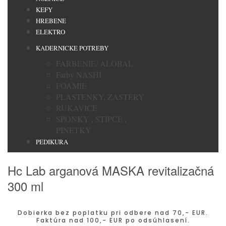
KEFY
HREBENE
ELEKTRO
KADERNICKE POTREBY
FARBENIE/ ALOBAL
Farby NASHI
FOAMIE
PLASTENKY, ZASTERY
RUKAVICE
SPONKY , STIPCE ,
PINETKY
PEDIKURA
Hc Lab arganová MASKA revitalizačná
300 ml
Dobierka bez poplatku pri odbere nad 70,- EUR.
Faktúra nad 100,- EUR po odsúhlasení.