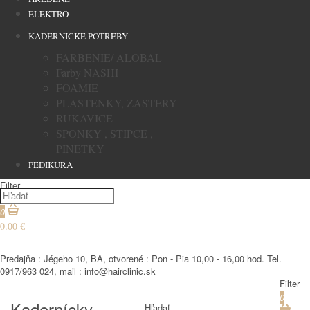
ELEKTRO
KADERNICKE POTREBY
FARBENIE/ ALOBAL
Farby NASHI
FOAMIE
PLASTENKY, ZASTERY
RUKAVICE
SPONKY , STIPCE ,
PINETKY
PEDIKURA
Filter
0
0.00 €
€
Predajňa : Jégeho 10, BA, otvorené : Pon - Pia 10,00 - 16,00 hod. Tel.
0917/963 024, mail : info@hairclinic.sk
Filter
0
Kadernícky
Hľadať