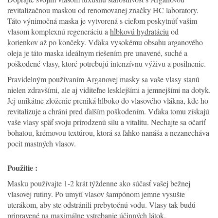
revitalizačnou maskou od renomovanej značky HC laboratory.
Táto výnimočná maska je vytvorená s cieľom poskytnúť vašim
vlasom komplexnú regeneráciu a
hĺbkovú hydratáciu
od
korienkov až po končeky. Vďaka vysokému obsahu arganového
oleja je táto maska ideálnym riešením pre unavené, suché a
poškodené vlasy, ktoré potrebujú intenzívnu výživu a posilnenie.
Pravidelným používaním Arganovej masky sa vaše vlasy stanú
nielen zdravšími, ale aj viditeľne lesklejšími a jemnejšími na dotyk.
Jej unikátne zloženie preniká hlboko do vlasového vlákna, kde ho
revitalizuje a chráni pred ďalším poškodením. Vďaka tomu získajú
vaše vlasy späť svoju prirodzenú silu a vitalitu. Nechajte sa očariť
bohatou, krémovou textúrou, ktorá sa ľahko nanáša a nezanecháva
pocit mastných vlasov.
Použitie :
Masku používajte 1-2 krát týždenne ako súčasť vašej bežnej
vlasovej rutiny. Po umytí vlasov šampónom jemne vysušte
uterákom, aby ste odstránili prebytočnú vodu. Vlasy tak budú
pripravené na maximálne vstrebanie účinných látok.