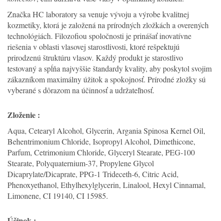
Značka HC laboratory sa venuje vývoju a výrobe kvalitnej
kozmetiky, ktorá je založená na prírodných zložkách a overených
technológiách. Filozofiou spoločnosti je prinášať inovatívne
riešenia v oblasti vlasovej starostlivosti, ktoré rešpektujú
prirodzenú štruktúru vlasov. Každý produkt je starostlivo
testovaný a spĺňa najvyššie štandardy kvality, aby poskytol svojim
zákazníkom maximálny úžitok a spokojnosť. Prírodné zložky sú
vyberané s dôrazom na účinnosť a udržateľnosť.
Zloženie :
Aqua, Cetearyl Alcohol, Glycerin, Argania Spinosa Kernel Oil,
Behentrimonium Chloride, Isopropyl Alcohol, Dimethicone,
Parfum, Cetrimonium Chloride, Glyceryl Stearate, PEG-100
Stearate, Polyquaternium-37, Propylene Glycol
Dicaprylate/Dicaprate, PPG-1 Trideceth-6, Citric Acid,
Phenoxyethanol, Ethylhexylglycerin, Linalool, Hexyl Cinnamal,
Limonene, CI 19140, CI 15985.
Účinok :