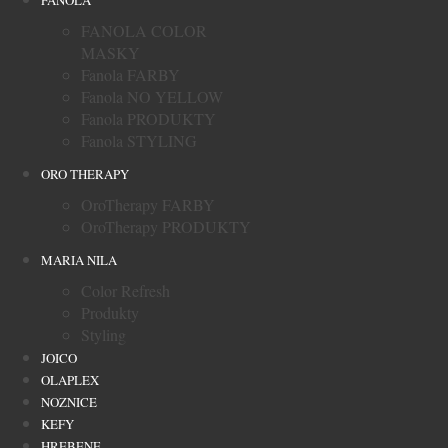
FANOLA
FANOLA COLOR
MASKY
Fanola FARBY
Fanola NO YELLOW
Fanola PRODUKTY
Fanola STYLING
ORO THERAPY
OroTherapy FARBY
OroTherapy PRODUKTY
MARIA NILA
Color Refresh
Produkty
Styling
JOICO
OLAPLEX
NOZNICE
KEFY
HREBENE