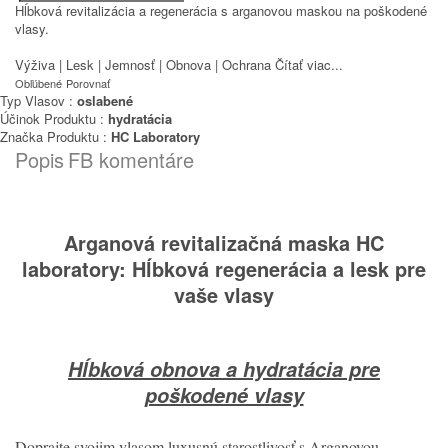
Hĺbková revitalizácia a regenerácia s arganovou maskou na poškodené
vlasy.
Výživa | Lesk | Jemnosť | Obnova | Ochrana
Čítať viac...
Obľúbené
Porovnať
Typ Vlasov :
oslabené
Účinok Produktu :
hydratácia
Značka Produktu :
HC Laboratory
Popis
FB komentáre
Arganová revitalizačná maska HC
laboratory: Hĺbková regenerácia a lesk pre
vaše vlasy
Hĺbková obnova a hydratácia pre
poškodené vlasy
Doprajte svojim vlasom luxusnú starostlivosť s Arganovou