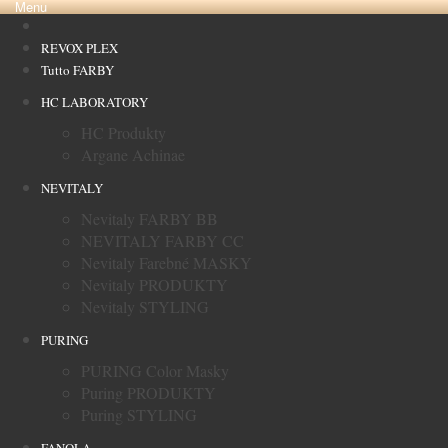
Menu
REVOX PLEX
Tutto FARBY
HC LABORATORY
HC Produkty
Argane Achinae
NEVITALY
Nevitaly FARBY BB
NEVITALY FARBY CC
Nevitaly Farebné MASKY
Nevitaly PRODUKTY
Nevitaly STYLING
PURING
PURING Color Masky
Puring PRODUKTY
Puring STYLING