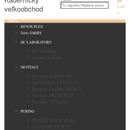
veľkoobchod
0.00
€
Menu
REVOX PLEX
Tutto FARBY
HC LABORATORY
HC Produkty
Argane Achinae
NEVITALY
Nevitaly FARBY BB
NEVITALY FARBY CC
Nevitaly Farebné MASKY
Nevitaly PRODUKTY
Nevitaly STYLING
PURING
PURING Color Masky
Puring PRODUKTY