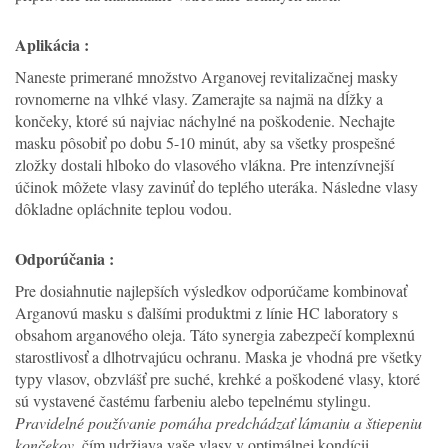
Aplikácia :
Naneste primerané množstvo Arganovej revitalizačnej masky
rovnomerne na vlhké vlasy. Zamerajte sa najmä na dĺžky a
končeky, ktoré sú najviac náchylné na poškodenie. Nechajte
masku pôsobiť po dobu 5-10 minút, aby sa všetky prospešné
zložky dostali hlboko do vlasového vlákna. Pre intenzívnejší
účinok môžete vlasy zavinúť do teplého uteráka. Následne vlasy
dôkladne opláchnite teplou vodou.
Odporúčania :
Pre dosiahnutie najlepších výsledkov odporúčame kombinovať
Arganovú masku s ďalšími produktmi z línie HC laboratory s
obsahom arganového oleja. Táto synergia zabezpečí komplexnú
starostlivosť a dlhotrvajúcu ochranu. Maska je vhodná pre všetky
typy vlasov, obzvlášť pre suché, krehké a poškodené vlasy, ktoré
sú vystavené častému farbeniu alebo tepelnému stylingu.
Pravidelné používanie pomáha predchádzať lámaniu a štiepeniu
končekov
, čím udržiava vaše vlasy v optimálnej kondícii.