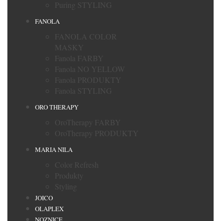
Puring STYLING
FANOLA
FANOLA COLOR
MASKY
Fanola FARBY
Fanola NO YELLOW
Fanola PRODUKTY
Fanola STYLING
ORO THERAPY
OroTherapy FARBY
OroTherapy PRODUKTY
MARIA NILA
Color Refresh
Produkty
Styling
JOICO
OLAPLEX
NOZNICE