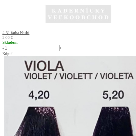
4-31 farba Nashi
2.00 €
Skladom
-
+
Kúpiť