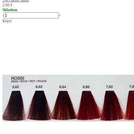
5-45 farba Nashi
2.00 €
Skladom
-
+
Kúpiť