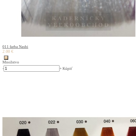
011 farba Nashi
2.00 €
Množstvo
-
+
Kúpiť