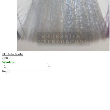
011 farba Nashi
2.00 €
Skladom
-
+
Kúpiť