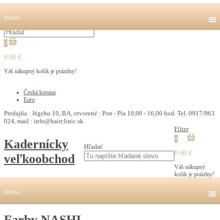
Menu
0
0.00 €
Váš nákupný košík je prázdny!
€
Česká koruna
Euro
Predajňa : Jégeho 10, BA, otvorené : Pon - Pia 10,00 - 16,00 hod. Tel. 0917/963
024, mail : info@hairclinic.sk
Filter
0
Kadernícky
Hľadať
0.00 €
veľkoobchod
Váš nákupný
košík je prázdny!
Menu
Farby NASHI