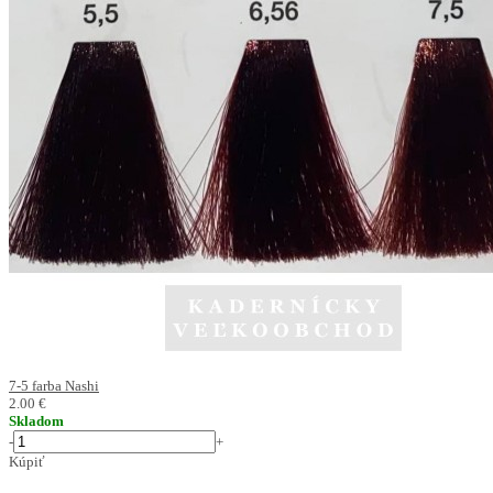
7-5 farba Nashi
2.00 €
Skladom
-
+
Kúpiť