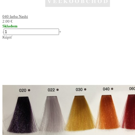
040 farba Nashi
2.00 €
Skladom
-
+
Kúpiť