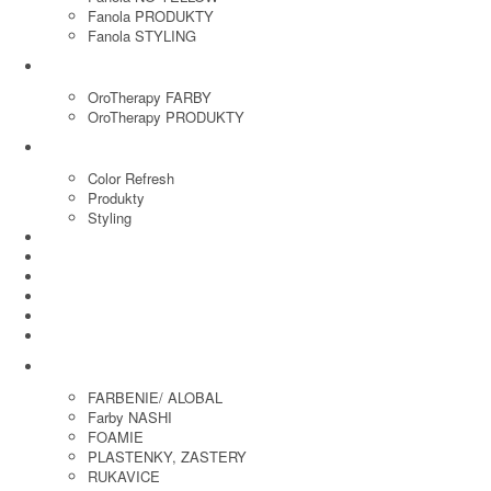
Fanola PRODUKTY
Fanola STYLING
ORO THERAPY
OroTherapy FARBY
OroTherapy PRODUKTY
MARIA NILA
Color Refresh
Produkty
Styling
JOICO
OLAPLEX
NOZNICE
KEFY
HREBENE
ELEKTRO
KADERNICKE POTREBY
FARBENIE/ ALOBAL
Farby NASHI
FOAMIE
PLASTENKY, ZASTERY
RUKAVICE