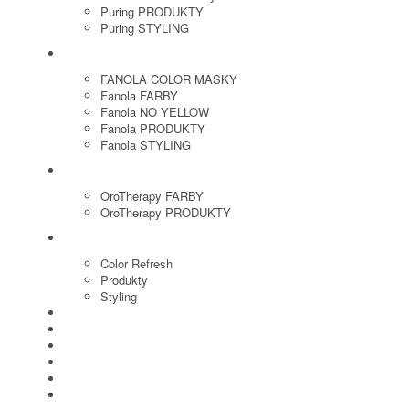
Puring PRODUKTY
Puring STYLING
FANOLA
FANOLA COLOR MASKY
Fanola FARBY
Fanola NO YELLOW
Fanola PRODUKTY
Fanola STYLING
ORO THERAPY
OroTherapy FARBY
OroTherapy PRODUKTY
MARIA NILA
Color Refresh
Produkty
Styling
JOICO
OLAPLEX
NOZNICE
KEFY
HREBENE
ELEKTRO