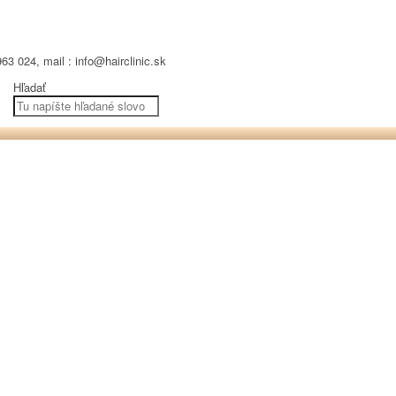
63 024, mail : info@hairclinic.sk
Hľadať