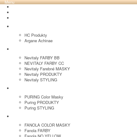
Menu
REVOX PLEX
Tutto FARBY
HC LABORATORY
HC Produkty
Argane Achinae
NEVITALY
Nevitaly FARBY BB
NEVITALY FARBY CC
Nevitaly Farebné MASKY
Nevitaly PRODUKTY
Nevitaly STYLING
PURING
PURING Color Masky
Puring PRODUKTY
Puring STYLING
FANOLA
FANOLA COLOR MASKY
Fanola FARBY
Fanola NO YELLOW