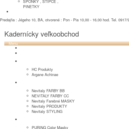
SPONKY , STIPCE ,
PINETKY
PEDIKURA
Predajňa : Jégeho 10, BA, otvorené : Pon - Pia 10,00 - 16,00 hod. Tel. 0917/9
Kadernícky veľkoobchod
Menu
REVOX PLEX
Tutto FARBY
HC LABORATORY
HC Produkty
Argane Achinae
NEVITALY
Nevitaly FARBY BB
NEVITALY FARBY CC
Nevitaly Farebné MASKY
Nevitaly PRODUKTY
Nevitaly STYLING
PURING
PURING Color Masky