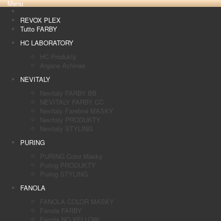
Menu
REVOX PLEX
Tutto FARBY
HC LABORATORY
HC Produkty
Argane Achinae
NEVITALY
Nevitaly FARBY BB
NEVITALY FARBY CC
Nevitaly Farebné MASKY
Nevitaly PRODUKTY
Nevitaly STYLING
PURING
PURING Color Masky
Puring PRODUKTY
Puring STYLING
FANOLA
FANOLA COLOR MASKY
Fanola FARBY
Fanola NO YELLOW