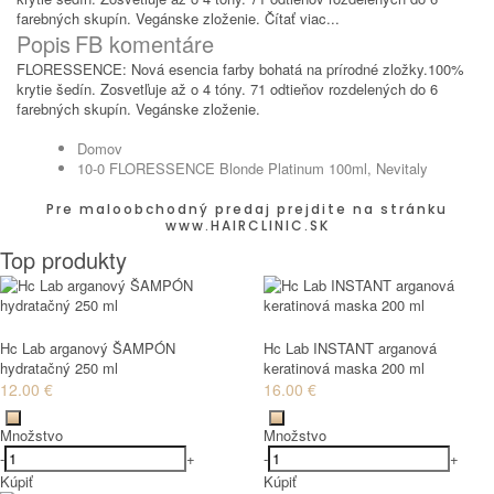
farebných skupín. Vegánske zloženie.
Čítať viac...
Popis
FB komentáre
FLORESSENCE: Nová esencia farby bohatá na prírodné zložky.100%
krytie šedín. Zosvetľuje až o 4 tóny. 71 odtieňov rozdelených do 6
farebných skupín. Vegánske zloženie.
Domov
10-0 FLORESSENCE Blonde Platinum 100ml, Nevitaly
Pre maloobchodný predaj prejdite na stránku
www.HAIRCLINIC.SK
Top produkty
Hc Lab arganový ŠAMPÓN
Hc Lab INSTANT arganová
hydratačný 250 ml
keratinová maska 200 ml
12.00 €
16.00 €
Množstvo
Množstvo
-
+
-
+
Kúpiť
Kúpiť