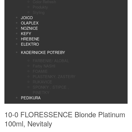
Color Refresh
Produkty
Styling
JOICO
OLAPLEX
NOZNICE
KEFY
HREBENE
ELEKTRO
KADERNICKE POTREBY
FARBENIE/ ALOBAL
Farby NASHI
FOAMIE
PLASTENKY, ZASTERY
RUKAVICE
SPONKY , STIPCE ,
PINETKY
PEDIKURA
10-0 FLORESSENCE Blonde Platinum
100ml, Nevitaly