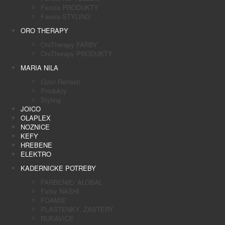
Fanola PRODUKTY
Fanola STYLING
ORO THERAPY
OroTherapy FARBY
OroTherapy PRODUKTY
MARIA NILA
Color Refresh
Produkty
Styling
JOICO
OLAPLEX
NOZNICE
KEFY
HREBENE
ELEKTRO
KADERNICKE POTREBY
FARBENIE/ ALOBAL
Farby NASHI
FOAMIE
PLASTENKY, ZASTERY
RUKAVICE