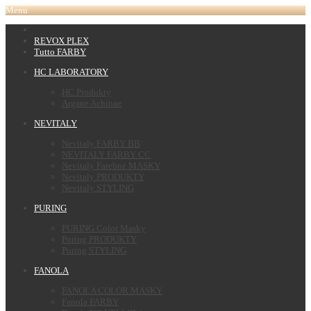
Menu
REVOX PLEX
Tutto FARBY
HC LABORATORY
HC Produkty
Argane Achinae
NEVITALY
Nevitaly FARBY BB
NEVITALY FARBY CC
Nevitaly Farebné MASKY
Nevitaly PRODUKTY
Nevitaly STYLING
PURING
PURING Color Masky
Puring PRODUKTY
Puring STYLING
FANOLA
FANOLA COLOR MASKY
Fanola FARBY