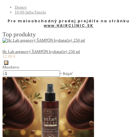
Domov
10-00 farba Fanola
Pre maloobchodný predaj prejdite na stránku
www.HAIRCLINIC.SK
Top produkty
Hc Lab arganový ŠAMPÓN hydratačný 250 ml
12.00 €
Množstvo
-
+
Kúpiť