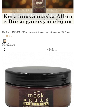
Hc Lab INSTANT arganová keratinová maska 200 ml
16.00 €
Množstvo
-
+
Kúpiť