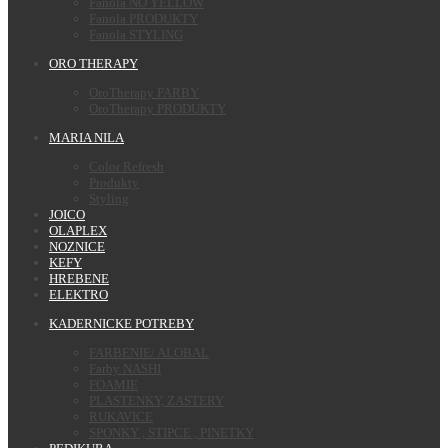
Fanola NO YELLOW
Fanola PRODUKTY
Fanola STYLING
ORO THERAPY
OroTherapy FARBY
OroTherapy PRODUKTY
MARIA NILA
Color Refresh
Produkty
Styling
JOICO
OLAPLEX
NOZNICE
KEFY
HREBENE
ELEKTRO
KADERNICKE POTREBY
FARBENIE/ ALOBAL
Farby NASHI
FOAMIE
PLASTENKY, ZASTERY
RUKAVICE
SPONKY , STIPCE , PINETKY