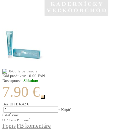
Kód produktu:
10-00-FAN
Dostupnosť:
Skladom
7.90 €
Bez DPH:
6.42 €
-
+
Kúpiť
Čítať viac...
Obľúbené
Porovnať
Popis
FB komentáre