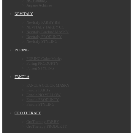
HC Produkty
Argane Achinae
NEVITALY
Nevitaly FARBY BB
NEVITALY FARBY CC
Nevitaly Farebné MASKY
Nevitaly PRODUKTY
Nevitaly STYLING
PURING
PURING Color Masky
Puring PRODUKTY
Puring STYLING
FANOLA
FANOLA COLOR MASKY
Fanola FARBY
Fanola NO YELLOW
Fanola PRODUKTY
Fanola STYLING
ORO THERAPY
OroTherapy FARBY
OroTherapy PRODUKTY