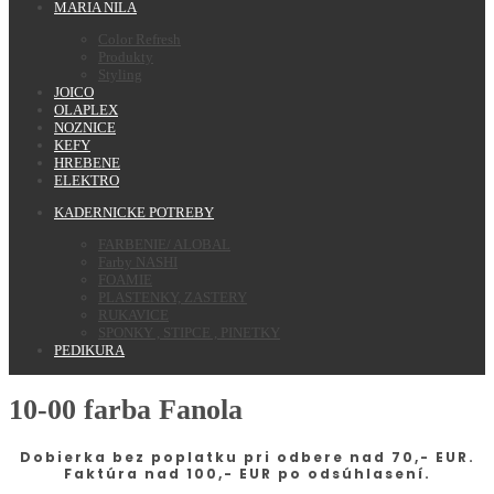
MARIA NILA
Color Refresh
Produkty
Styling
JOICO
OLAPLEX
NOZNICE
KEFY
HREBENE
ELEKTRO
KADERNICKE POTREBY
FARBENIE/ ALOBAL
Farby NASHI
FOAMIE
PLASTENKY, ZASTERY
RUKAVICE
SPONKY , STIPCE , PINETKY
PEDIKURA
10-00 farba Fanola
Dobierka bez poplatku pri odbere nad 70,- EUR.
Faktúra nad 100,- EUR po odsúhlasení.