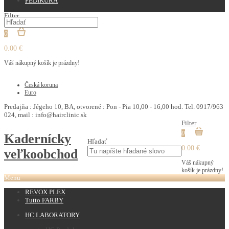
PEDIKURA
Filter
0
0.00 €
Váš nákupný košík je prázdny!
€
Česká koruna
Euro
Predajňa : Jégeho 10, BA, otvorené : Pon - Pia 10,00 - 16,00 hod. Tel. 0917/963
024, mail : info@hairclinic.sk
Filter
0
Kadernícky
Hľadať
0.00 €
veľkoobchod
Váš nákupný
košík je prázdny!
Menu
REVOX PLEX
Tutto FARBY
HC LABORATORY