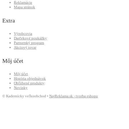
Reklamácie
Mapa stránok
Extra
Výrobcovia
Darčekové poukážky
Partnerský program
Akciový tovar
Môj účet
Môj účet
História objednávok
Obľúbené produkty
Novinky
© Kadernícky veľkoobchod •
NajReklama.sk - tvorba eshopu