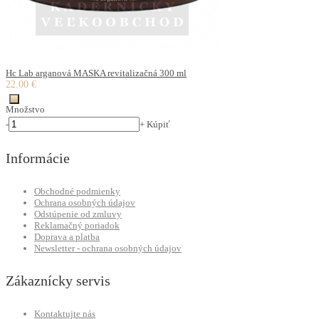
Hc Lab arganová MASKA revitalizačná 300 ml
22.00 €
Množstvo
-
+
Kúpiť
Informácie
Obchodné podmienky
Ochrana osobných údajov
Odstúpenie od zmluvy
Reklamačný poriadok
Doprava a platba
Newsletter - ochrana osobných údajov
Zákaznícky servis
Kontaktujte nás