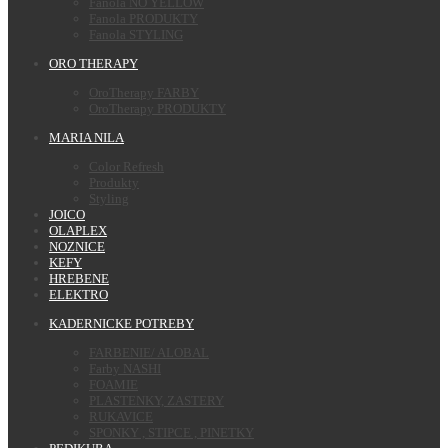
Fanola NO YELLOW
Fanola PRODUKTY
Fanola STYLING
ORO THERAPY
OroTherapy FARBY
OroTherapy PRODUKTY
MARIA NILA
Color Refresh
Produkty
Styling
JOICO
OLAPLEX
NOZNICE
KEFY
HREBENE
ELEKTRO
KADERNICKE POTREBY
FARBENIE/ ALOBAL
Farby NASHI
FOAMIE
PLASTENKY, ZASTERY
RUKAVICE
SPONKY , STIPCE , PINETKY