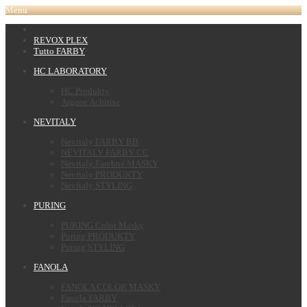
Menu
REVOX PLEX
Tutto FARBY
HC LABORATORY
HC Produkty
Argane Achinae
NEVITALY
Nevitaly FARBY BB
NEVITALY FARBY CC
Nevitaly Farebné MASKY
Nevitaly PRODUKTY
Nevitaly STYLING
PURING
PURING Color Masky
Puring PRODUKTY
Puring STYLING
FANOLA
FANOLA COLOR MASKY
Fanola FARBY