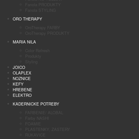
Fanola PRODUKTY
Fanola STYLING
ORO THERAPY
OroTherapy FARBY
OroTherapy PRODUKTY
MARIA NILA
Color Refresh
Produkty
Styling
JOICO
OLAPLEX
NOZNICE
KEFY
HREBENE
ELEKTRO
KADERNICKE POTREBY
FARBENIE/ ALOBAL
Farby NASHI
FOAMIE
PLASTENKY, ZASTERY
RUKAVICE