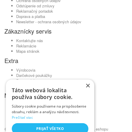
Ochrana osobných údajov
Odstúpenie od zmluvy
Reklamačný poriadok
Doprava a platba
Newsletter - ochrana osobných údajov
Zákaznícky servis
Kontaktujte nás
Reklamácie
Mapa stránok
Extra
Výrobcovia
Darčekové poukážky
Partnerský program
×
Akciový tovar
Táto webová lokalita
Môj účet
používa súbory cookie.
Môj účet
Súbory cookie používame na prispôsobenie
História objednávok
obsahu, reklám a analýzu návštevnosti.
Obľúbené produkty
Prečítať viac
Novinky
© Kadernícky veľkoobchod •
PRIJAŤ VŠETKO
NajReklama.sk - tvorba eshopu