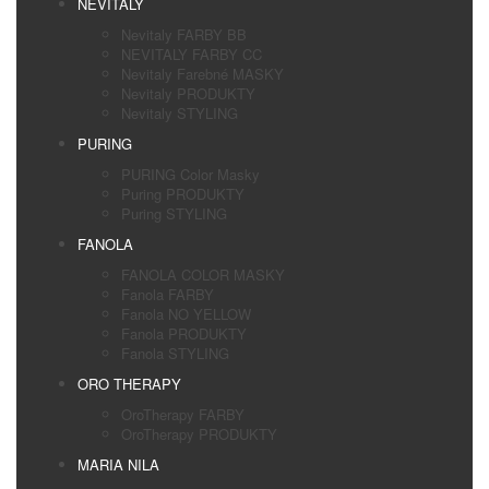
NEVITALY
Nevitaly FARBY BB
NEVITALY FARBY CC
Nevitaly Farebné MASKY
Nevitaly PRODUKTY
Nevitaly STYLING
PURING
PURING Color Masky
Puring PRODUKTY
Puring STYLING
FANOLA
FANOLA COLOR MASKY
Fanola FARBY
Fanola NO YELLOW
Fanola PRODUKTY
Fanola STYLING
ORO THERAPY
OroTherapy FARBY
OroTherapy PRODUKTY
MARIA NILA