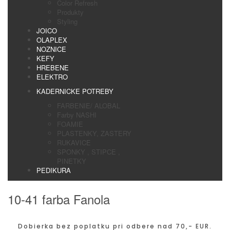
Color Refresh
Produkty
Styling
JOICO
OLAPLEX
NOZNICE
KEFY
HREBENE
ELEKTRO
KADERNICKE POTREBY
FARBENIE/ ALOBAL
Farby NASHI
FOAMIE
PLASTENKY, ZASTERY
RUKAVICE
SPONKY , STIPCE ,
PINETKY
PEDIKURA
10-41 farba Fanola
Dobierka bez poplatku pri odbere nad 70,- EUR.