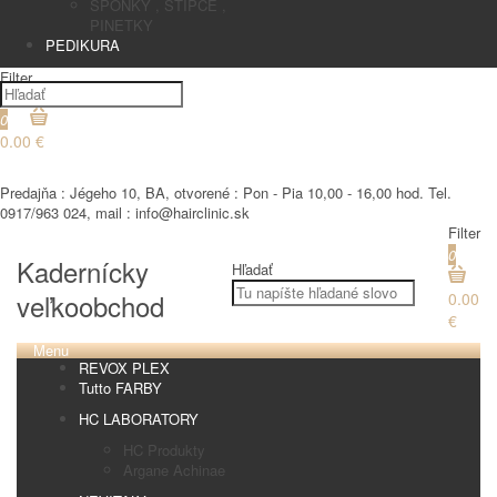
SPONKY , STIPCE ,
PINETKY
PEDIKURA
Filter
0
0.00 €
€
Predajňa : Jégeho 10, BA, otvorené : Pon - Pia 10,00 - 16,00 hod. Tel.
0917/963 024, mail : info@hairclinic.sk
Filter
0
Kadernícky
Hľadať
veľkoobchod
0.00
€
Menu
REVOX PLEX
Tutto FARBY
HC LABORATORY
HC Produkty
Argane Achinae