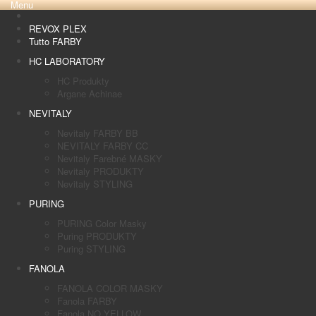
Menu
REVOX PLEX
Tutto FARBY
HC LABORATORY
HC Produkty
Argane Achinae
NEVITALY
Nevitaly FARBY BB
NEVITALY FARBY CC
Nevitaly Farebné MASKY
Nevitaly PRODUKTY
Nevitaly STYLING
PURING
PURING Color Masky
Puring PRODUKTY
Puring STYLING
FANOLA
FANOLA COLOR MASKY
Fanola FARBY
Fanola NO YELLOW