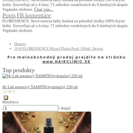
šedín. Zosvetľuje až o 4 tóny. 71 odtieňov rozdelených do 6 farebných skupín.
Vegánske zloženie.
Čítať viac...
Popis
FB komentáre
FLORESSENCE: Nová esencia farby bohatá na prírodné zložky.100% krytie
šedín. Zosvetľuje až o 4 tóny. 71 odtieňov rozdelených do 6 farebných skupín.
Vegánske zloženie.
Domov
10-9 FLORESSENCE Blond Platin Pearl 100ml, Nevita
Pre maloobchodný predaj prejdite na stránku
www.HAIRCLINIC.SK
Top produkty
Hc Lab arganový ŠAMPÓN hydratačný 250 ml
12.00 €
Množstvo
-
+
Kúpiť