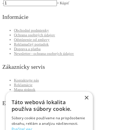
-
+
Kúpiť
Informácie
Obchodné podmienky
Ochrana osobných údajov
Odstúpenie od zmluvy
Reklamačný poriadok
Doprava a platba
Newsletter - ochrana osobných údajov
Zákaznícky servis
Kontaktujte nás
Reklamácie
Mapa stránok
×
Táto webová lokalita
Extra
používa súbory cookie.
Výrobcovia
Súbory cookie používame na prispôsobenie
Darčekové poukážky
obsahu, reklám a analýzu návštevnosti.
Partnerský program
Prečítať viac