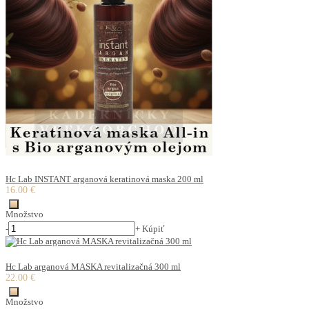
Hc Lab INSTANT arganová keratinová maska 200 ml
16.00 €
Množstvo
-
+
Kúpiť
Hc Lab arganová MASKA revitalizačná 300 ml
22.00 €
Množstvo