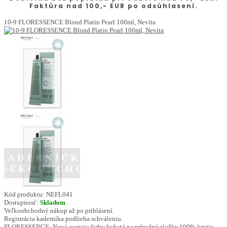
Faktúra nad 100,- EUR po odsúhlasení.
10-9 FLORESSENCE Blond Platin Pearl 100ml, Nevita
Kód produktu:
NEFL041
Dostupnosť:
Skladom
Veľkoobchodný nákup až po prihlásení.
Registrácia kaderníka podlieha schváleniu.
FLORESSENCE: Nová esencia farby bohatá na prírodné zložky.100% krytie