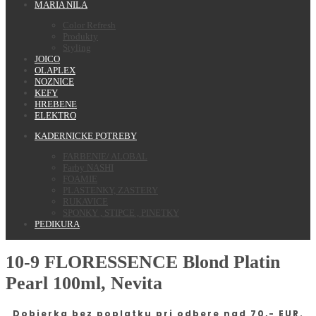
MARIA NILA
Color Refresh
Produkty
Styling
JOICO
OLAPLEX
NOZNICE
KEFY
HREBENE
ELEKTRO
KADERNICKE POTREBY
FARBENIE/ ALOBAL
Farby NASHI
FOAMIE
PLASTENKY, ZASTERY
RUKAVICE
SPONKY , STIPCE , PINETKY
PEDIKURA
10-9 FLORESSENCE Blond Platin
Pearl 100ml, Nevita
Dobierka bez poplatku pri odbere nad 70,- EUR.