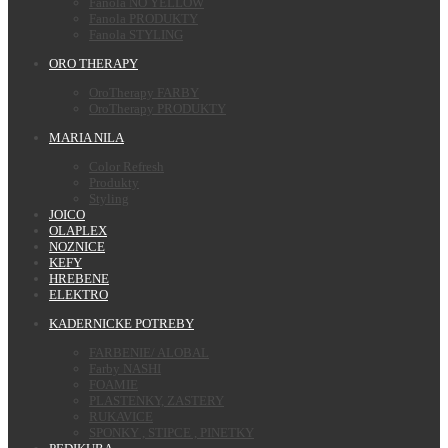
Fanola NO YELLOW
Fanola PRODUKTY
Fanola STYLING
ORO THERAPY
OroTherapy FARBY
OroTherapy PRODUKTY
MARIA NILA
Color Refresh
Produkty
Styling
JOICO
OLAPLEX
NOZNICE
KEFY
HREBENE
ELEKTRO
KADERNICKE POTREBY
FARBENIE/ ALOBAL
Farby NASHI
FOAMIE
PLASTENKY, ZASTERY
RUKAVICE
SPONKY , STIPCE , PINETKY