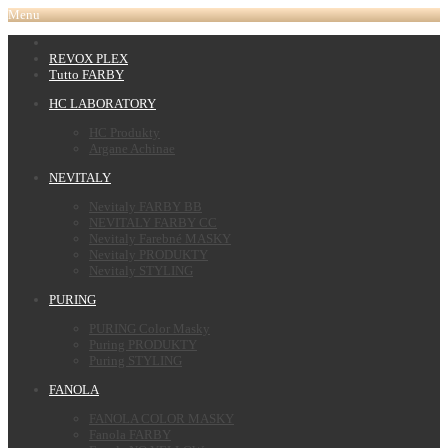
Menu
REVOX PLEX
Tutto FARBY
HC LABORATORY
HC Produkty
Argane Achinae
NEVITALY
Nevitaly FARBY BB
NEVITALY FARBY CC
Nevitaly Farebné MASKY
Nevitaly PRODUKTY
Nevitaly STYLING
PURING
PURING Color Masky
Puring PRODUKTY
Puring STYLING
FANOLA
FANOLA COLOR MASKY
Fanola FARBY