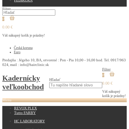
PEDIKURA
Filter
0
0.00 €
Váš nákupný košík je prázdny!
€
Česká koruna
Euro
Predajňa : Jégeho 10, BA, otvorené : Pon - Pia 10,00 - 16,00 hod. Tel. 0917/963
024, mail : info@hairclinic.sk
Filter
0
Kadernícky
Hľadať
0.00 €
veľkoobchod
Váš nákupný
košík je prázdny!
Menu
REVOX PLEX
Tutto FARBY
HC LABORATORY