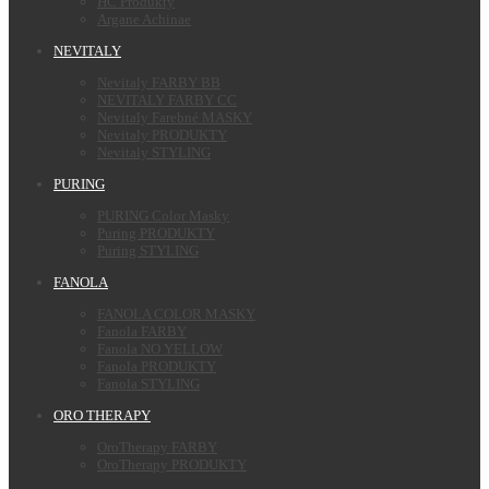
HC Produkty
Argane Achinae
NEVITALY
Nevitaly FARBY BB
NEVITALY FARBY CC
Nevitaly Farebné MASKY
Nevitaly PRODUKTY
Nevitaly STYLING
PURING
PURING Color Masky
Puring PRODUKTY
Puring STYLING
FANOLA
FANOLA COLOR MASKY
Fanola FARBY
Fanola NO YELLOW
Fanola PRODUKTY
Fanola STYLING
ORO THERAPY
OroTherapy FARBY
OroTherapy PRODUKTY