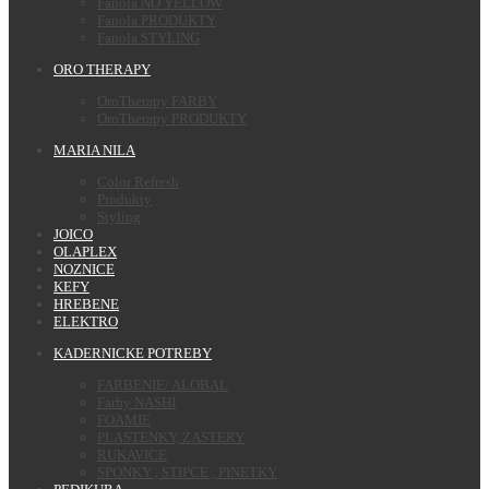
Fanola NO YELLOW
Fanola PRODUKTY
Fanola STYLING
ORO THERAPY
OroTherapy FARBY
OroTherapy PRODUKTY
MARIA NILA
Color Refresh
Produkty
Styling
JOICO
OLAPLEX
NOZNICE
KEFY
HREBENE
ELEKTRO
KADERNICKE POTREBY
FARBENIE/ ALOBAL
Farby NASHI
FOAMIE
PLASTENKY, ZASTERY
RUKAVICE
SPONKY , STIPCE , PINETKY