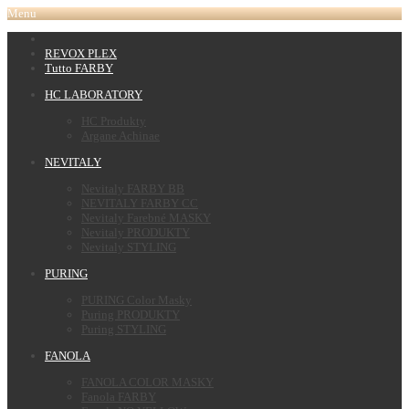
Menu
REVOX PLEX
Tutto FARBY
HC LABORATORY
HC Produkty
Argane Achinae
NEVITALY
Nevitaly FARBY BB
NEVITALY FARBY CC
Nevitaly Farebné MASKY
Nevitaly PRODUKTY
Nevitaly STYLING
PURING
PURING Color Masky
Puring PRODUKTY
Puring STYLING
FANOLA
FANOLA COLOR MASKY
Fanola FARBY