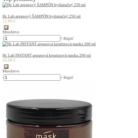
Hc Lab arganový ŠAMPÓN hydratačný 250 ml
12.00 €
Množstvo
-
+
Kúpiť
Hc Lab INSTANT arganová keratinová maska 200 ml
16.00 €
Množstvo
-
+
Kúpiť