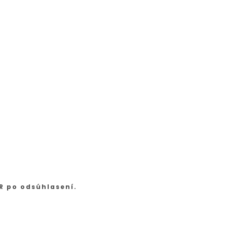
R po odsúhlasení.