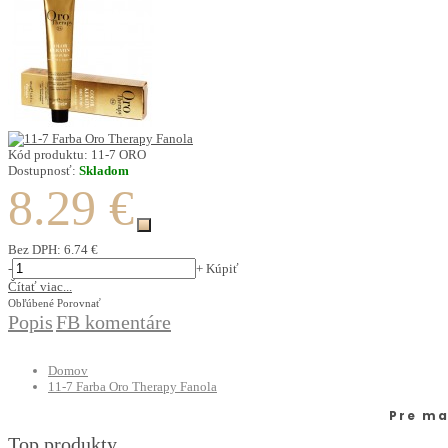
Kód produktu:
11-7 ORO
Dostupnosť:
Skladom
8.29 €
Bez DPH:
6.74 €
-
+
Kúpiť
Čítať viac...
Obľúbené
Porovnať
Popis
FB komentáre
Domov
11-7 Farba Oro Therapy Fanola
Pre ma
Top produkty