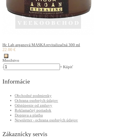
Hc Lab arganová MASKA revitalizačná 300 ml
22.00 €
Množstvo
-
+
Kúpiť
Informácie
Obchodné podmienky
Ochrana osobných údajov
Odstúpenie od zmluvy
Reklamačný poriadok
Doprava a platba
Newsletter - ochrana osobných údajov
Zákaznícky servis