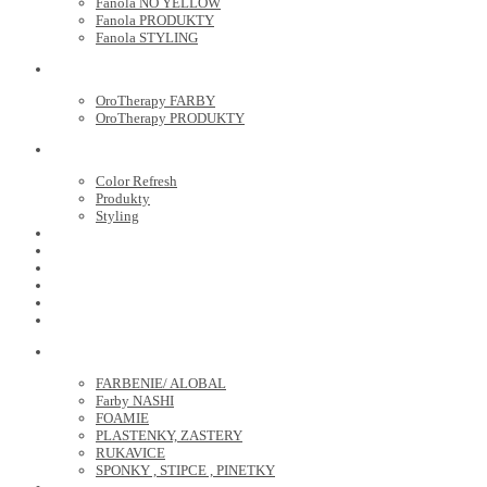
Fanola NO YELLOW
Fanola PRODUKTY
Fanola STYLING
ORO THERAPY
OroTherapy FARBY
OroTherapy PRODUKTY
MARIA NILA
Color Refresh
Produkty
Styling
JOICO
OLAPLEX
NOZNICE
KEFY
HREBENE
ELEKTRO
KADERNICKE POTREBY
FARBENIE/ ALOBAL
Farby NASHI
FOAMIE
PLASTENKY, ZASTERY
RUKAVICE
SPONKY , STIPCE , PINETKY