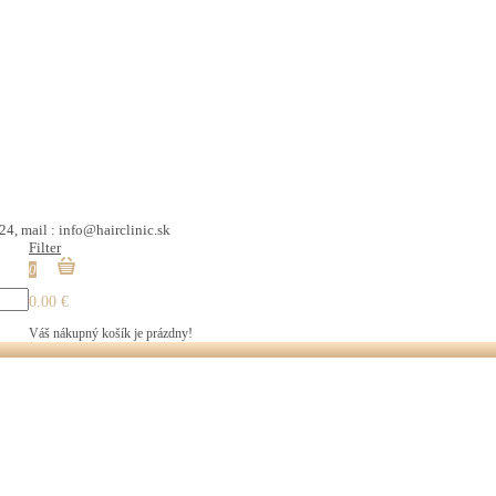
24, mail : info@hairclinic.sk
Filter
0
0.00 €
Váš nákupný košík je prázdny!