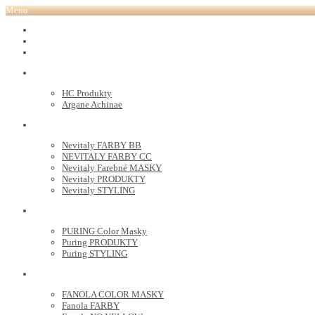
Menu
REVOX PLEX
Tutto FARBY
HC LABORATORY
HC Produkty
Argane Achinae
NEVITALY
Nevitaly FARBY BB
NEVITALY FARBY CC
Nevitaly Farebné MASKY
Nevitaly PRODUKTY
Nevitaly STYLING
PURING
PURING Color Masky
Puring PRODUKTY
Puring STYLING
FANOLA
FANOLA COLOR MASKY
Fanola FARBY