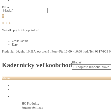
PEDIKURA
Filter
0
0.00 €
Váš nákupný košík je prázdny!
€
Česká koruna
Euro
Predajňa : Jégeho 10, BA, otvorené : Pon - Pia 10,00 - 16,00 hod. Tel. 0917/963 0
Hľadať
Kadernícky veľkoobchod
Menu
REVOX PLEX
Tutto FARBY
HC LABORATORY
HC Produkty
Argane Achinae