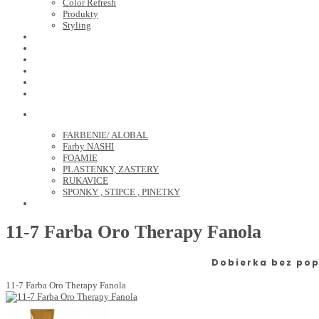
Color Refresh
Produkty
Styling
JOICO
OLAPLEX
NOZNICE
KEFY
HREBENE
ELEKTRO
KADERNICKE POTREBY
FARBENIE/ ALOBAL
Farby NASHI
FOAMIE
PLASTENKY, ZASTERY
RUKAVICE
SPONKY , STIPCE , PINETKY
PEDIKURA
11-7 Farba Oro Therapy Fanola
Dobierka bez pop
11-7 Farba Oro Therapy Fanola