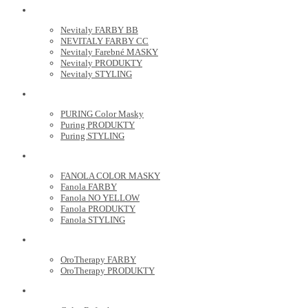
NEVITALY
Nevitaly FARBY BB
NEVITALY FARBY CC
Nevitaly Farebné MASKY
Nevitaly PRODUKTY
Nevitaly STYLING
PURING
PURING Color Masky
Puring PRODUKTY
Puring STYLING
FANOLA
FANOLA COLOR MASKY
Fanola FARBY
Fanola NO YELLOW
Fanola PRODUKTY
Fanola STYLING
ORO THERAPY
OroTherapy FARBY
OroTherapy PRODUKTY
MARIA NILA