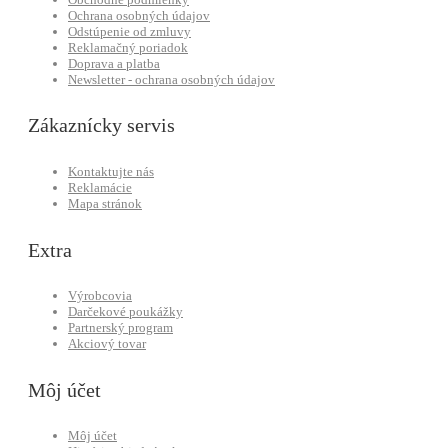
Ochrana osobných údajov
Odstúpenie od zmluvy
Reklamačný poriadok
Doprava a platba
Newsletter - ochrana osobných údajov
Zákaznícky servis
Kontaktujte nás
Reklamácie
Mapa stránok
Extra
Výrobcovia
Darčekové poukážky
Partnerský program
Akciový tovar
Môj účet
Môj účet