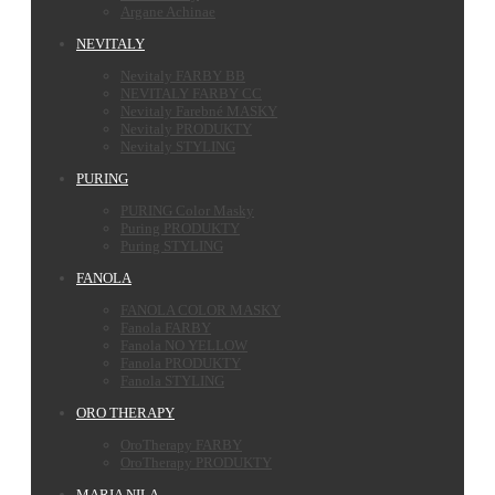
Argane Achinae
NEVITALY
Nevitaly FARBY BB
NEVITALY FARBY CC
Nevitaly Farebné MASKY
Nevitaly PRODUKTY
Nevitaly STYLING
PURING
PURING Color Masky
Puring PRODUKTY
Puring STYLING
FANOLA
FANOLA COLOR MASKY
Fanola FARBY
Fanola NO YELLOW
Fanola PRODUKTY
Fanola STYLING
ORO THERAPY
OroTherapy FARBY
OroTherapy PRODUKTY
MARIA NILA