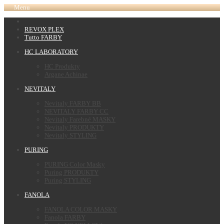
Menu
REVOX PLEX
Tutto FARBY
HC LABORATORY
HC Produkty
Argane Achinae
NEVITALY
Nevitaly FARBY BB
NEVITALY FARBY CC
Nevitaly Farebné MASKY
Nevitaly PRODUKTY
Nevitaly STYLING
PURING
PURING Color Masky
Puring PRODUKTY
Puring STYLING
FANOLA
FANOLA COLOR MASKY
Fanola FARBY