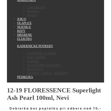
Color Refresh
Produkty
Styling
JOICO
OLAPLEX
NOZNICE
KEFY
HREBENE
ELEKTRO
KADERNICKE POTREBY
FARBENIE/ ALOBAL
Farby NASHI
FOAMIE
PLASTENKY, ZASTERY
RUKAVICE
SPONKY , STIPCE , PINETKY
PEDIKURA
12-19 FLORESSENCE Superlight
Ash Pearl 100ml, Nevi
Dobierka bez poplatku pri odbere nad 70,-