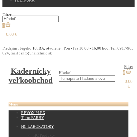
PEDIKURA
Filter
0
0.00 €
€
Predajňa : Jégeho 10, BA, otvorené : Pon - Pia 10,00 - 16,00 hod. Tel. 0917/963
024, mail : info@hairclinic.sk
Filter
Kadernícky
Hľadať
0
veľkoobchod
0.00
€
Menu
REVOX PLEX
Tutto FARBY
HC LABORATORY
HC Produkty