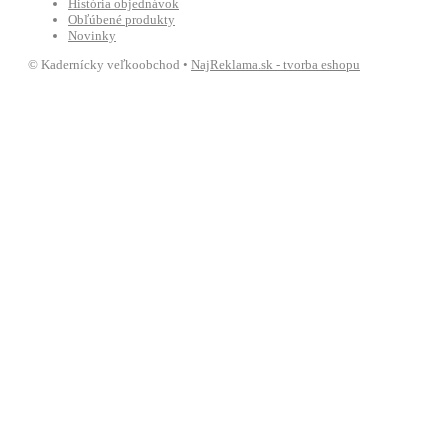
História objednávok
Obľúbené produkty
Novinky
© Kadernícky veľkoobchod •
NajReklama.sk - tvorba eshopu