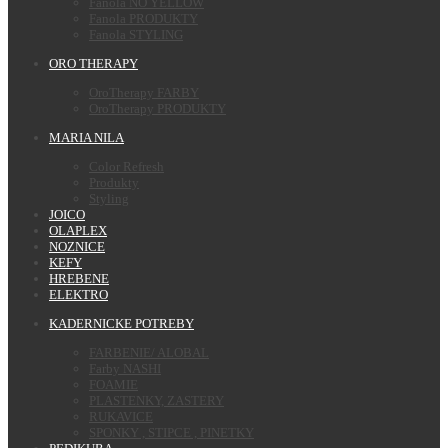
Fanola NO YELLOW
Fanola PRODUKTY
Fanola STYLING
ORO THERAPY
OroTherapy FARBY
OroTherapy PRODUKTY
MARIA NILA
Color Refresh
Produkty
Styling
JOICO
OLAPLEX
NOZNICE
KEFY
HREBENE
ELEKTRO
KADERNICKE POTREBY
FARBENIE/ ALOBAL
Farby NASHI
FOAMIE
PLASTENKY, ZASTERY
RUKAVICE
SPONKY , STIPCE , PINETKY