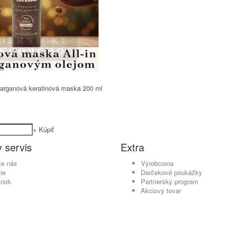
arganová keratinová maska 200 ml
+
Kúpiť
 servis
Extra
te nás
Výrobcovia
ie
Darčekové poukážky
ánok
Partnerský program
Akciový tovar