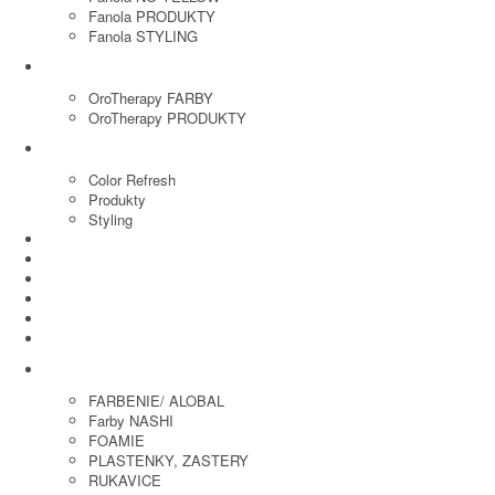
Fanola PRODUKTY
Fanola STYLING
ORO THERAPY
OroTherapy FARBY
OroTherapy PRODUKTY
MARIA NILA
Color Refresh
Produkty
Styling
JOICO
OLAPLEX
NOZNICE
KEFY
HREBENE
ELEKTRO
KADERNICKE POTREBY
FARBENIE/ ALOBAL
Farby NASHI
FOAMIE
PLASTENKY, ZASTERY
RUKAVICE