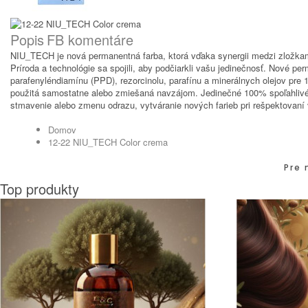
Popis
FB komentáre
NIU_TECH je nová permanentná farba, ktorá vďaka synergii medzi zlož
Príroda a technológie sa spojili, aby podčiarkli vašu jedinečnosť. Nové 
parafenyléndiamínu (PPD), rezorcinolu, parafínu a minerálnych olejov pr
použitá samostatne alebo zmiešaná navzájom. Jedinečné 100% spoľahlivé zl
stmavenie alebo zmenu odrazu, vytváranie nových farieb pri rešpektovaní v
Domov
12-22 NIU_TECH Color crema
Pre 
Top produkty