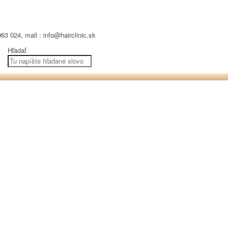
63 024, mail : info@hairclinic.sk
Hľadať