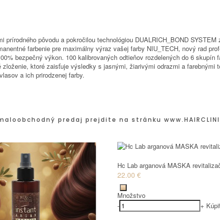
kami prírodného pôvodu a pokročilou technológiou DUALRICH_BOND SYSTEM 
permanentné farbenie pre maximálny výraz vašej farby NIU_TECH, nový rad pr
e 100% bezpečný výkon. 100 kalibrovaných odtieňov rozdelených do 6 skupín 
oženie, ktoré zaisťuje výsledky s jasnými, žiarivými odrazmi a farebnými tó
lasov a ich prirodzenej farby.
maloobchodný predaj prejdite na stránku
www.HAIRCLINI
Hc Lab arganová MASKA revitaliza
22.00 €
Množstvo
-
+
Kúpi