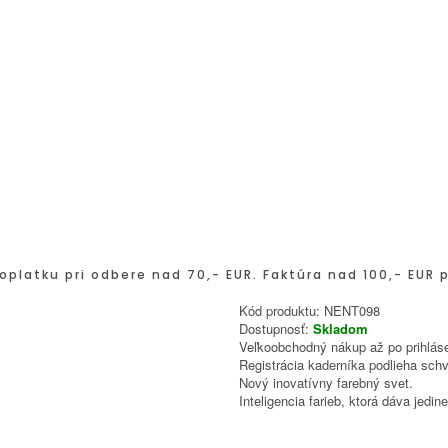
oplatku pri odbere nad 70,- EUR. Faktúra nad 100,- EUR 
Kód produktu:
NENT098
Dostupnosť:
Skladom
Veľkoobchodný nákup až po prihláse
Registrácia kaderníka podlieha schv
Nový inovatívny farebný svet.
Inteligencia farieb, ktorá dáva jed