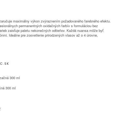
zaručuje maximálny výkon zvýraznením požadovaného farebného efektu.
ofesionálnych permanentných oxidačných farbív s formuláciou bez
farieb zaisťuje paletu nekonečných odtieňov. Každá nuansa môže byť
nmi. Ideálne pre zosvetlenie prirodzených vlasov až o 4 úrovne,
C.SK
čná 300 ml
ť