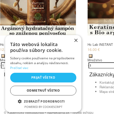
×
Táto webová lokalita
Hc Lab arganový ŠAMPÓN hydratačný 250 ml
Hc Lab INSTANT 
12.00 €
16.00 €
používa súbory cookie.
Súbory cookie používame na prispôsobenie
Množstvo
Množstvo
obsahu, reklám a analýzu návštevnosti.
-
+
Kúpiť
-
Prečítať viac
Informácie
Zákaznícky
PRIJAŤ VŠETKO
Obchodné podmienky
Kontaktuj
Ochrana osobných údajov
Reklamác
ODMIETNUŤ VŠETKO
Odstúpenie od zmluvy
Mapa str
Reklamačný poriadok
Doprava a platba
ZOBRAZIŤ PODROBNOSTI
Newsletter - ochrana osobných údajov
POWERED BY COOKIESCRIPT
© Kadernícky veľkoobchod •
NajReklama.sk - tvorba eshopu