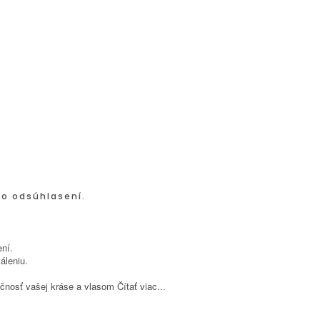
po odsúhlasení.
ní.
áleniu.
inečnosť vašej kráse a vlasom
Čítať viac...