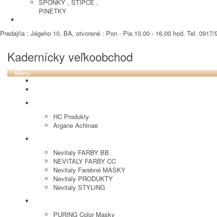
SPONKY , STIPCE ,
PINETKY
PEDIKURA
Predajňa : Jégeho 10, BA, otvorené : Pon - Pia 10,00 - 16,00 hod. Tel. 0917/9
Kadernícky veľkoobchod
Menu
REVOX PLEX
Tutto FARBY
HC LABORATORY
HC Produkty
Argane Achinae
NEVITALY
Nevitaly FARBY BB
NEVITALY FARBY CC
Nevitaly Farebné MASKY
Nevitaly PRODUKTY
Nevitaly STYLING
PURING
PURING Color Masky