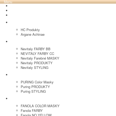
Menu
REVOX PLEX
Tutto FARBY
HC LABORATORY
HC Produkty
Argane Achinae
NEVITALY
Nevitaly FARBY BB
NEVITALY FARBY CC
Nevitaly Farebné MASKY
Nevitaly PRODUKTY
Nevitaly STYLING
PURING
PURING Color Masky
Puring PRODUKTY
Puring STYLING
FANOLA
FANOLA COLOR MASKY
Fanola FARBY
Fanola NO YELLOW