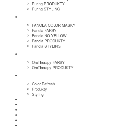
Puring PRODUKTY
Puring STYLING
FANOLA
FANOLA COLOR MASKY
Fanola FARBY
Fanola NO YELLOW
Fanola PRODUKTY
Fanola STYLING
ORO THERAPY
OroTherapy FARBY
OroTherapy PRODUKTY
MARIA NILA
Color Refresh
Produkty
Styling
JOICO
OLAPLEX
NOZNICE
KEFY
HREBENE
ELEKTRO