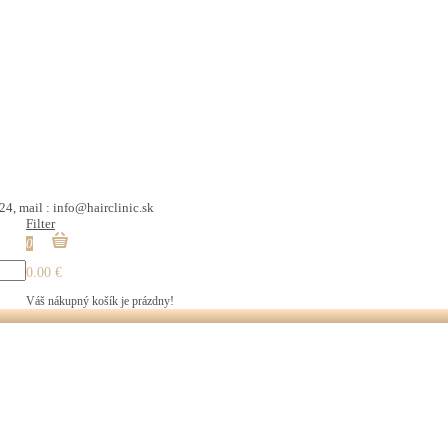
24, mail : info@hairclinic.sk
Filter
0
0.00 €
Váš nákupný košík je prázdny!