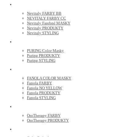
NEVITALY
Nevitaly FARBY BB
NEVITALY FARBY CC
Nevitaly Farebné MASKY
Nevitaly PRODUKTY
Nevitaly STYLING
PURING
PURING Color Masky
Puring PRODUKTY
Puring STYLING
FANOLA
FANOLA COLOR MASKY
Fanola FARBY
Fanola NO YELLOW
Fanola PRODUKTY
Fanola STYLING
ORO THERAPY
OroTherapy FARBY
OroTherapy PRODUKTY
MARIA NILA