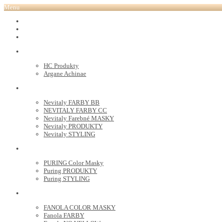
Menu
REVOX PLEX
Tutto FARBY
HC LABORATORY
HC Produkty
Argane Achinae
NEVITALY
Nevitaly FARBY BB
NEVITALY FARBY CC
Nevitaly Farebné MASKY
Nevitaly PRODUKTY
Nevitaly STYLING
PURING
PURING Color Masky
Puring PRODUKTY
Puring STYLING
FANOLA
FANOLA COLOR MASKY
Fanola FARBY