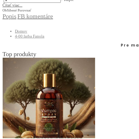
Čítať viac...
Obľúbené
Porovnať
Popis
FB komentáre
Domov
4-00 farba Fanola
Pre ma
Top produkty