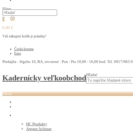
PEDIKURA
Filter
0
0.00 €
Váš nákupný košík je prázdny!
€
Česká koruna
Euro
Predajňa : Jégeho 10, BA, otvorené : Pon - Pia 10,00 - 16,00 hod. Tel. 0917/963 0
Hľadať
Kadernícky veľkoobchod
Menu
REVOX PLEX
Tutto FARBY
HC LABORATORY
HC Produkty
Argane Achinae