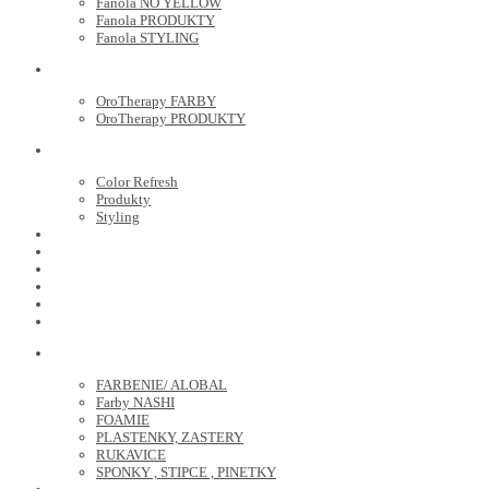
Fanola NO YELLOW
Fanola PRODUKTY
Fanola STYLING
ORO THERAPY
OroTherapy FARBY
OroTherapy PRODUKTY
MARIA NILA
Color Refresh
Produkty
Styling
JOICO
OLAPLEX
NOZNICE
KEFY
HREBENE
ELEKTRO
KADERNICKE POTREBY
FARBENIE/ ALOBAL
Farby NASHI
FOAMIE
PLASTENKY, ZASTERY
RUKAVICE
SPONKY , STIPCE , PINETKY