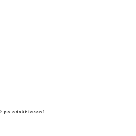
R po odsúhlasení.