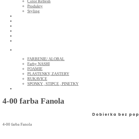
Color Refresh
Produkty
Styling
JOICO
OLAPLEX
NOZNICE
KEFY
HREBENE
ELEKTRO
KADERNICKE POTREBY
FARBENIE/ ALOBAL
Farby NASHI
FOAMIE
PLASTENKY, ZASTERY
RUKAVICE
SPONKY , STIPCE , PINETKY
PEDIKURA
4-00 farba Fanola
Dobierka bez pop
4-00 farba Fanola