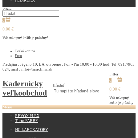
PEDIKURA
Filter
0
0.00 €
Váš nákupný košík je prázdny!
€
Česká koruna
Euro
Predajňa : Jégeho 10, BA, otvorené : Pon - Pia 10,00 - 16,00 hod. Tel. 0917/963
024, mail : info@hairclinic.sk
Filter
0
Kadernícky
Hľadať
0.00 €
veľkoobchod
Váš nákupný
košík je prázdny!
Menu
REVOX PLEX
Tutto FARBY
HC LABORATORY