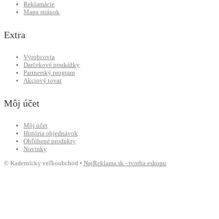
Reklamácie
Mapa stránok
Extra
Výrobcovia
Darčekové poukážky
Partnerský program
Akciový tovar
Môj účet
Môj účet
História objednávok
Obľúbené produkty
Novinky
© Kadernícky veľkoobchod •
NajReklama.sk - tvorba eshopu