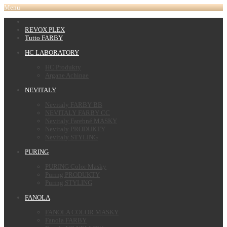
Menu
REVOX PLEX
Tutto FARBY
HC LABORATORY
HC Produkty
Argane Achinae
NEVITALY
Nevitaly FARBY BB
NEVITALY FARBY CC
Nevitaly Farebné MASKY
Nevitaly PRODUKTY
Nevitaly STYLING
PURING
PURING Color Masky
Puring PRODUKTY
Puring STYLING
FANOLA
FANOLA COLOR MASKY
Fanola FARBY