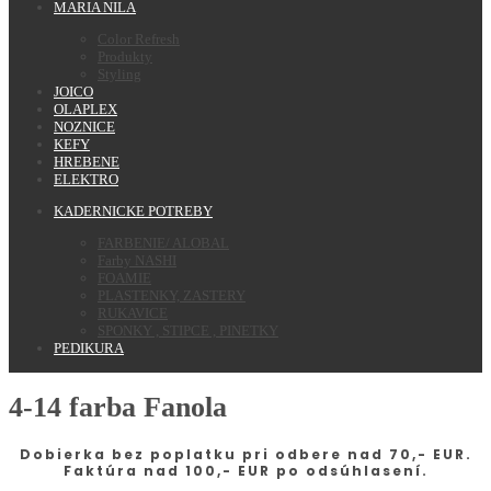
MARIA NILA
Color Refresh
Produkty
Styling
JOICO
OLAPLEX
NOZNICE
KEFY
HREBENE
ELEKTRO
KADERNICKE POTREBY
FARBENIE/ ALOBAL
Farby NASHI
FOAMIE
PLASTENKY, ZASTERY
RUKAVICE
SPONKY , STIPCE , PINETKY
PEDIKURA
4-14 farba Fanola
Dobierka bez poplatku pri odbere nad 70,- EUR.
Faktúra nad 100,- EUR po odsúhlasení.