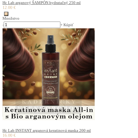
Hc Lab arganový ŠAMPÓN hydratačný 250 ml
12.00 €
Množstvo
-
+
Kúpiť
Hc Lab INSTANT arganová keratinová maska 200 ml
16.00 €