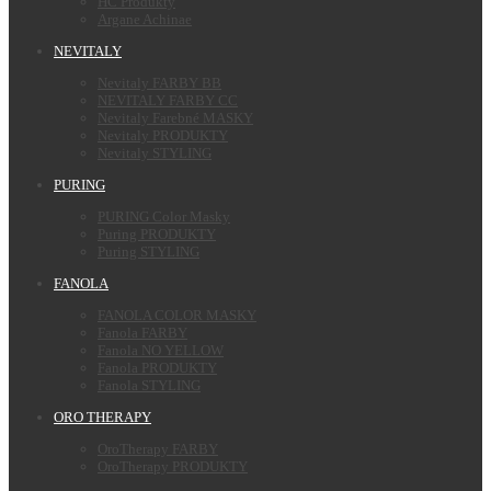
HC Produkty
Argane Achinae
NEVITALY
Nevitaly FARBY BB
NEVITALY FARBY CC
Nevitaly Farebné MASKY
Nevitaly PRODUKTY
Nevitaly STYLING
PURING
PURING Color Masky
Puring PRODUKTY
Puring STYLING
FANOLA
FANOLA COLOR MASKY
Fanola FARBY
Fanola NO YELLOW
Fanola PRODUKTY
Fanola STYLING
ORO THERAPY
OroTherapy FARBY
OroTherapy PRODUKTY