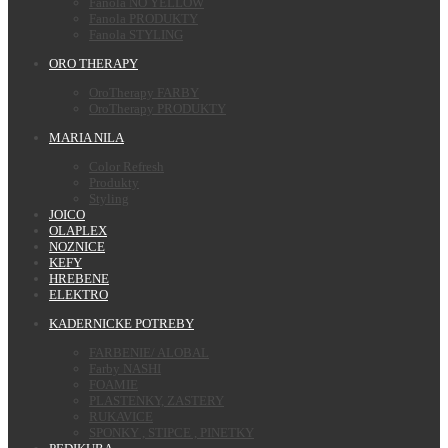
Fanola NO YELLOW
Fanola PRODUKTY
Fanola STYLING
ORO THERAPY
OroTherapy FARBY
OroTherapy PRODUKTY
MARIA NILA
Color Refresh
Produkty
Styling
JOICO
OLAPLEX
NOZNICE
KEFY
HREBENE
ELEKTRO
KADERNICKE POTREBY
FARBENIE/ ALOBAL
Farby NASHI
FOAMIE
PLASTENKY, ZASTERY
RUKAVICE
SPONKY , STIPCE , PINETKY