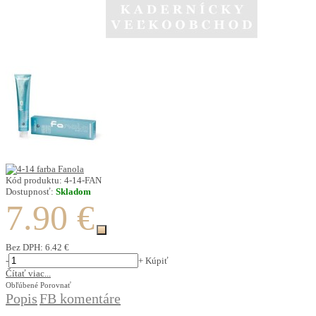
Kód produktu:
4-14-FAN
Dostupnosť:
Skladom
7.90 €
Bez DPH:
6.42 €
-
+
Kúpiť
Čítať viac...
Obľúbené
Porovnať
Popis
FB komentáre