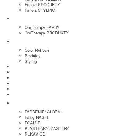
Fanola PRODUKTY
Fanola STYLING
ORO THERAPY
OroTherapy FARBY
OroTherapy PRODUKTY
MARIA NILA
Color Refresh
Produkty
Styling
JOICO
OLAPLEX
NOZNICE
KEFY
HREBENE
ELEKTRO
KADERNICKE POTREBY
FARBENIE/ ALOBAL
Farby NASHI
FOAMIE
PLASTENKY, ZASTERY
RUKAVICE