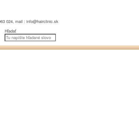
63 024, mail : info@hairclinic.sk
Hľadať