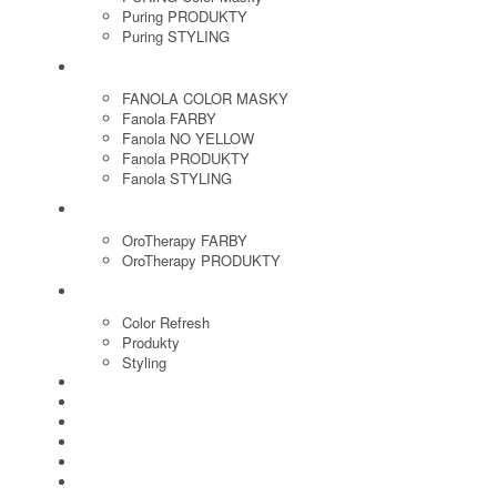
Puring PRODUKTY
Puring STYLING
FANOLA
FANOLA COLOR MASKY
Fanola FARBY
Fanola NO YELLOW
Fanola PRODUKTY
Fanola STYLING
ORO THERAPY
OroTherapy FARBY
OroTherapy PRODUKTY
MARIA NILA
Color Refresh
Produkty
Styling
JOICO
OLAPLEX
NOZNICE
KEFY
HREBENE
ELEKTRO