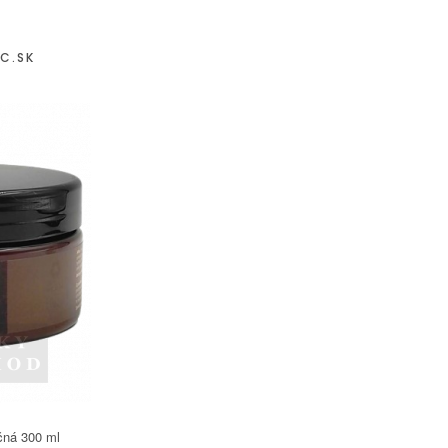
C.SK
čná 300 ml