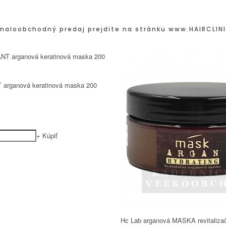
maloobchodný predaj prejdite na stránku
www.HAIRCLINI
 arganová keratinová maska 200
+
Kúpiť
Hc Lab arganová MASKA revitaliza