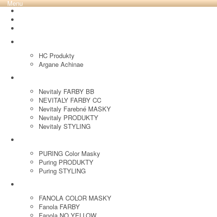
Menu
REVOX PLEX
Tutto FARBY
HC LABORATORY
HC Produkty
Argane Achinae
NEVITALY
Nevitaly FARBY BB
NEVITALY FARBY CC
Nevitaly Farebné MASKY
Nevitaly PRODUKTY
Nevitaly STYLING
PURING
PURING Color Masky
Puring PRODUKTY
Puring STYLING
FANOLA
FANOLA COLOR MASKY
Fanola FARBY
Fanola NO YELLOW