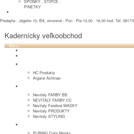
SPONKY , STIPCE ,
PINETKY
PEDIKURA
Predajňa : Jégeho 10, BA, otvorené : Pon - Pia 10,00 - 16,00 hod. Tel. 0917/9
Kadernícky veľkoobchod
Menu
REVOX PLEX
Tutto FARBY
HC LABORATORY
HC Produkty
Argane Achinae
NEVITALY
Nevitaly FARBY BB
NEVITALY FARBY CC
Nevitaly Farebné MASKY
Nevitaly PRODUKTY
Nevitaly STYLING
PURING
PURING Color Masky