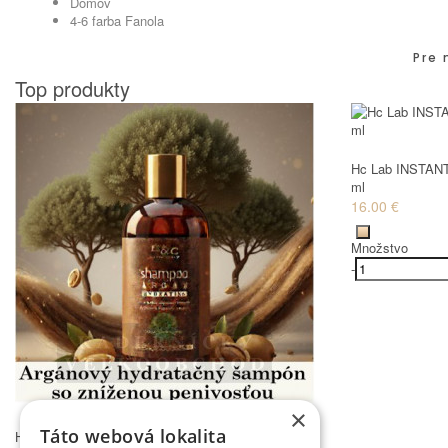
Domov
4-6 farba Fanola
Pre 
Top produkty
Hc Lab INSTANT
ml
16.00 €
Množstvo
-
×
Táto webová lokalita
Hc Lab arganový ŠAMPÓN hydratačný 250 ml