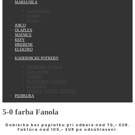
MARIA NILA
Color Refresh
Produkty
Styling
JOICO
OLAPLEX
NOZNICE
KEFY
HREBENE
ELEKTRO
KADERNICKE POTREBY
FARBENIE/ ALOBAL
Farby NASHI
FOAMIE
PLASTENKY, ZASTERY
RUKAVICE
SPONKY , STIPCE , PINETKY
PEDIKURA
5-0 farba Fanola
Dobierka bez poplatku pri odbere nad 70,- EUR.
Faktúra nad 100,- EUR po odsúhlasení.