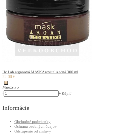
Hc Lab arganová MASKA revitalizačná 300 ml
22.00 €
Množstvo
-
+
Kúpiť
Informácie
Obchodné podmienky
Ochrana osobných údajov
Odstúpenie od zmluvy