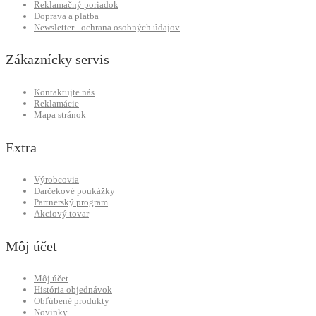
Reklamačný poriadok
Doprava a platba
Newsletter - ochrana osobných údajov
Zákaznícky servis
Kontaktujte nás
Reklamácie
Mapa stránok
Extra
Výrobcovia
Darčekové poukážky
Partnerský program
Akciový tovar
Môj účet
Môj účet
História objednávok
Obľúbené produkty
Novinky