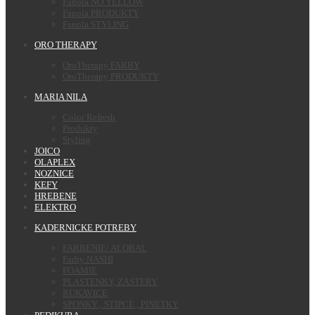
Fanola NO YELLOW
Fanola PRODUKTY
Fanola STYLING
ORO THERAPY
OroTherapy FARBY
OroTherapy PRODUKTY
MARIA NILA
Color Refresh
Produkty
Styling
JOICO
OLAPLEX
NOZNICE
KEFY
HREBENE
ELEKTRO
KADERNICKE POTREBY
FARBENIE/ ALOBAL
Farby NASHI
FOAMIE
PLASTENKY, ZASTERY
RUKAVICE
SPONKY , STIPCE , PINETKY