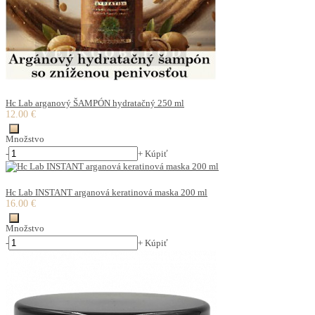
Hc Lab arganový ŠAMPÓN hydratačný 250 ml
12.00 €
Množstvo
-
+
Kúpiť
Hc Lab INSTANT arganová keratinová maska 200 ml
16.00 €
Množstvo
-
+
Kúpiť