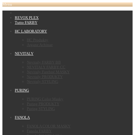
Menu
REVOX PLEX
Tutto FARBY
HC LABORATORY
HC Produkty
Argane Achinae
NEVITALY
Nevitaly FARBY BB
NEVITALY FARBY CC
Nevitaly Farebné MASKY
Nevitaly PRODUKTY
Nevitaly STYLING
PURING
PURING Color Masky
Puring PRODUKTY
Puring STYLING
FANOLA
FANOLA COLOR MASKY
Fanola FARBY