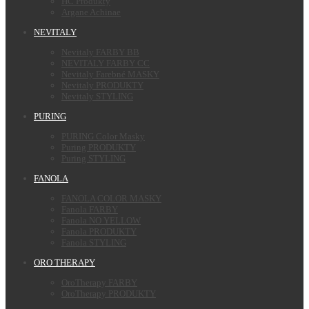
HC Produkty
Argane Achinae
NEVITALY
Nevitaly FARBY BB
NEVITALY FARBY CC
Nevitaly Farebné MASKY
Nevitaly PRODUKTY
Nevitaly STYLING
PURING
PURING Color Masky
Puring PRODUKTY
Puring STYLING
FANOLA
FANOLA COLOR MASKY
Fanola FARBY
Fanola NO YELLOW
Fanola PRODUKTY
Fanola STYLING
ORO THERAPY
OroTherapy FARBY
OroTherapy PRODUKTY