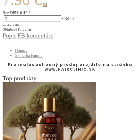
Bez DPH:
6.42 €
-
+
Kúpiť
Čítať viac...
Obľúbené
Porovnať
Popis
FB komentáre
Domov
5-0 farba Fanola
Pre maloobchodný predaj prejdite na stránku
www.HAIRCLINIC.SK
Top produkty