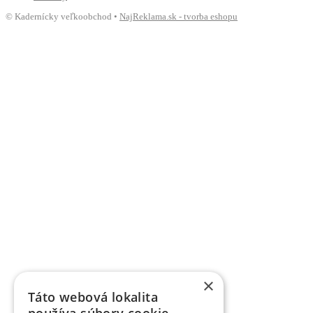
© Kadernícky veľkoobchod •
NajReklama.sk - tvorba eshopu
×
Táto webová lokalita