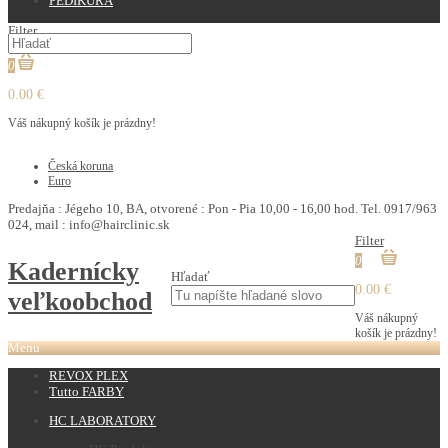
PEDIKURA
Filter
0
0.00 €
Váš nákupný košík je prázdny!
€
Česká koruna
Euro
Predajňa : Jégeho 10, BA, otvorené : Pon - Pia 10,00 - 16,00 hod. Tel. 0917/963
024, mail : info@hairclinic.sk
Filter
0
Kadernícky
Hľadať
0.00 €
veľkoobchod
Váš nákupný
košík je prázdny!
Menu
REVOX PLEX
Tutto FARBY
HC LABORATORY