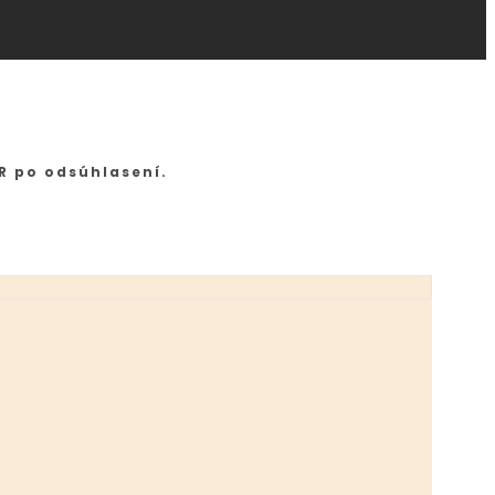
R po odsúhlasení.