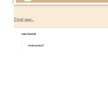
Čítať viac...
OBĽÚBENÉ
POROVNAŤ