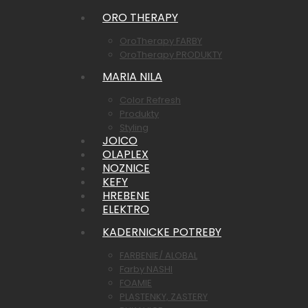
ORO THERAPY
OroTherapy FARBY
OroTherapy PRODUKTY
MARIA NILA
Color Refresh
Produkty
Styling
JOICO
OLAPLEX
NOZNICE
KEFY
HREBENE
ELEKTRO
KADERNICKE POTREBY
FARBENIE/ ALOBAL
Farby NASHI
FOAMIE
PLASTENKY, ZASTERY