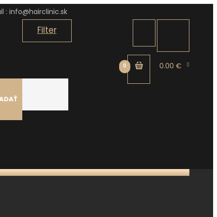
l : info@hairclinic.sk
Filter
0.00 €
0
ADAŤ