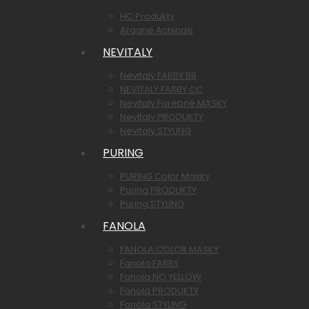
HC Produkty
Argane Achinae
NEVITALY
Nevitaly FARBY BB
NEVITALY FARBY CC
Nevitaly Farebné MASKY
Nevitaly PRODUKTY
Nevitaly STYLING
PURING
PURING Color Masky
Puring PRODUKTY
Puring STYLING
FANOLA
FANOLA COLOR MASKY
Fanola FARBY
Fanola NO YELLOW
Fanola PRODUKTY
Fanola STYLING