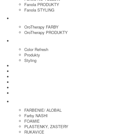
Fanola PRODUKTY
Fanola STYLING
ORO THERAPY
OroTherapy FARBY
OroTherapy PRODUKTY
MARIA NILA
Color Refresh
Produkty
Styling
JOICO
OLAPLEX
NOZNICE
KEFY
HREBENE
ELEKTRO
KADERNICKE POTREBY
FARBENIE/ ALOBAL
Farby NASHI
FOAMIE
PLASTENKY, ZASTERY
RUKAVICE