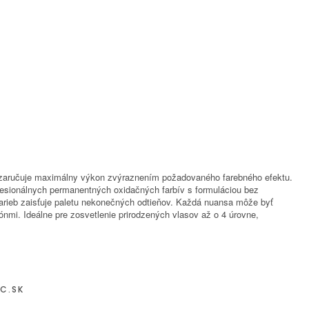
zaručuje maximálny výkon zvýraznením požadovaného farebného efektu.
ofesionálnych permanentných oxidačných farbív s formuláciou bez
farieb zaisťuje paletu nekonečných odtieňov. Každá nuansa môže byť
nmi. Ideálne pre zosvetlenie prirodzených vlasov až o 4 úrovne,
C.SK