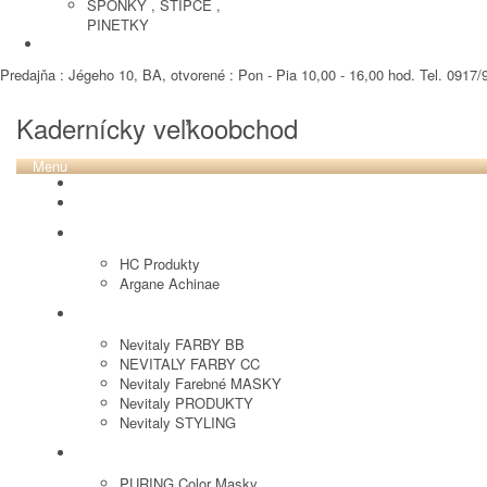
SPONKY , STIPCE ,
PINETKY
PEDIKURA
Predajňa : Jégeho 10, BA, otvorené : Pon - Pia 10,00 - 16,00 hod. Tel. 0917/9
Kadernícky veľkoobchod
Menu
REVOX PLEX
Tutto FARBY
HC LABORATORY
HC Produkty
Argane Achinae
NEVITALY
Nevitaly FARBY BB
NEVITALY FARBY CC
Nevitaly Farebné MASKY
Nevitaly PRODUKTY
Nevitaly STYLING
PURING
PURING Color Masky