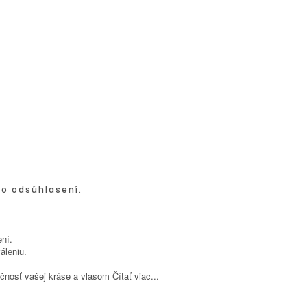
po odsúhlasení.
ní.
áleniu.
inečnosť vašej kráse a vlasom
Čítať viac...