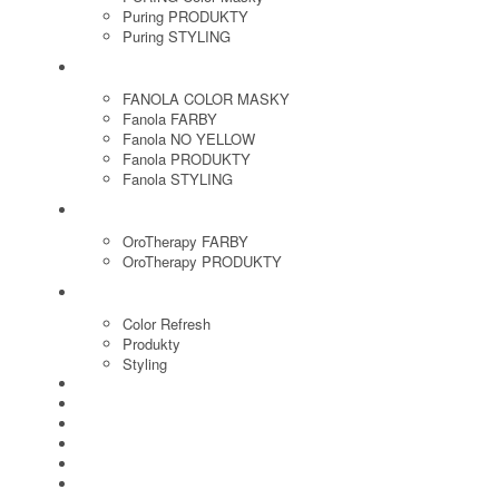
Puring PRODUKTY
Puring STYLING
FANOLA
FANOLA COLOR MASKY
Fanola FARBY
Fanola NO YELLOW
Fanola PRODUKTY
Fanola STYLING
ORO THERAPY
OroTherapy FARBY
OroTherapy PRODUKTY
MARIA NILA
Color Refresh
Produkty
Styling
JOICO
OLAPLEX
NOZNICE
KEFY
HREBENE
ELEKTRO