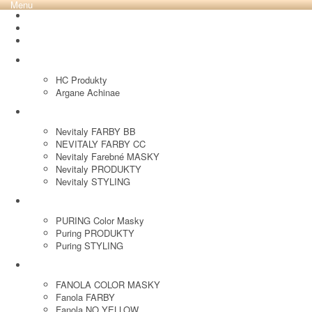
Menu
REVOX PLEX
Tutto FARBY
HC LABORATORY
HC Produkty
Argane Achinae
NEVITALY
Nevitaly FARBY BB
NEVITALY FARBY CC
Nevitaly Farebné MASKY
Nevitaly PRODUKTY
Nevitaly STYLING
PURING
PURING Color Masky
Puring PRODUKTY
Puring STYLING
FANOLA
FANOLA COLOR MASKY
Fanola FARBY
Fanola NO YELLOW