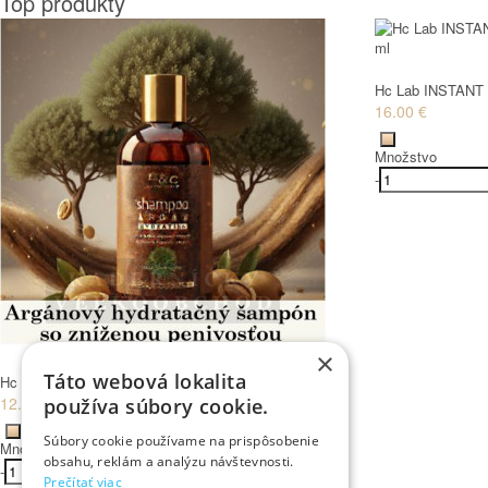
Top produkty
Hc Lab INSTANT 
16.00 €
Množstvo
-
×
Táto webová lokalita
Hc Lab arganový ŠAMPÓN hydratačný 250 ml
12.00 €
používa súbory cookie.
Súbory cookie používame na prispôsobenie
Množstvo
obsahu, reklám a analýzu návštevnosti.
-
+
Kúpiť
Prečítať viac