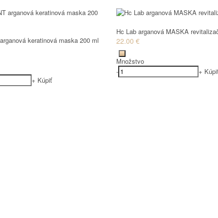
Hc Lab arganová MASKA revitaliza
arganová keratinová maska 200 ml
22.00 €
Množstvo
-
+
Kúpi
+
Kúpiť