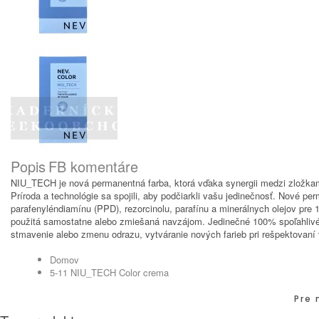
Popis
FB komentáre
NIU_TECH je nová permanentná farba, ktorá vďaka synergii medzi zlož
Príroda a technológie sa spojili, aby podčiarkli vašu jedinečnosť. Nové 
parafenyléndiamínu (PPD), rezorcinolu, parafínu a minerálnych olejov pr
použitá samostatne alebo zmiešaná navzájom. Jedinečné 100% spoľahlivé zl
stmavenie alebo zmenu odrazu, vytváranie nových farieb pri rešpektovaní v
Domov
5-11 NIU_TECH Color crema
Pre 