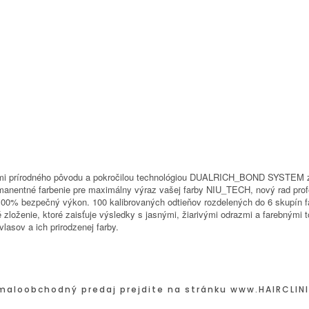
kami prírodného pôvodu a pokročilou technológiou DUALRICH_BOND SYSTEM 
permanentné farbenie pre maximálny výraz vašej farby NIU_TECH, nový rad pr
e 100% bezpečný výkon. 100 kalibrovaných odtieňov rozdelených do 6 skupín 
oženie, ktoré zaisťuje výsledky s jasnými, žiarivými odrazmi a farebnými tó
lasov a ich prirodzenej farby.
maloobchodný predaj prejdite na stránku
www.HAIRCLINI