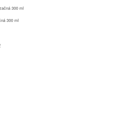
čná 300 ml
ť