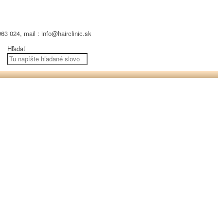
63 024, mail : info@hairclinic.sk
Hľadať