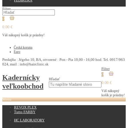
PEDIKURA
Filter
0
0.00 €
Váš nákupný košík je prázdny!
€
Česká koruna
Euro
Predajňa : Jégeho 10, BA, otvorené : Pon - Pia 10,00 - 16,00 hod. Tel. 0917/963
024, mail : info@hairclinic.sk
Filter
0
Kadernícky
Hľadať
0.00 €
veľkoobchod
Váš nákupný
košík je prázdny!
Menu
REVOX PLEX
Tutto FARBY
HC LABORATORY