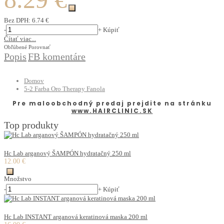
Bez DPH:
6.74 €
-
+
Kúpiť
Čítať viac...
Obľúbené
Porovnať
Popis
FB komentáre
Domov
5-2 Farba Oro Therapy Fanola
Pre maloobchodný predaj prejdite na stránku
www.HAIRCLINIC.SK
Top produkty
Hc Lab arganový ŠAMPÓN hydratačný 250 ml
12.00 €
Množstvo
-
+
Kúpiť
Hc Lab INSTANT arganová keratinová maska 200 ml