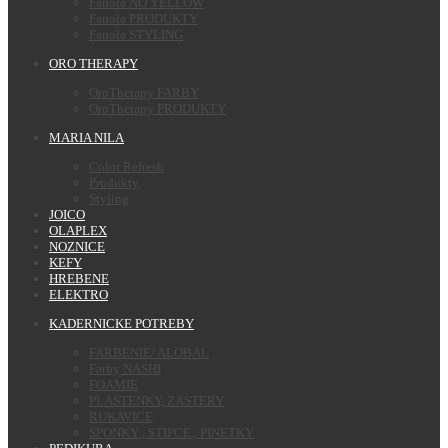
Fanola NO YELLOW
Fanola PRODUKTY
Fanola STYLING
ORO THERAPY
OroTherapy FARBY
OroTherapy PRODUKTY
MARIA NILA
Color Refresh
Produkty
Styling
JOICO
OLAPLEX
NOZNICE
KEFY
HREBENE
ELEKTRO
KADERNICKE POTREBY
FARBENIE/ ALOBAL
Farby NASHI
FOAMIE
PLASTENKY, ZASTERY
RUKAVICE
SPONKY , STIPCE , PINETKY