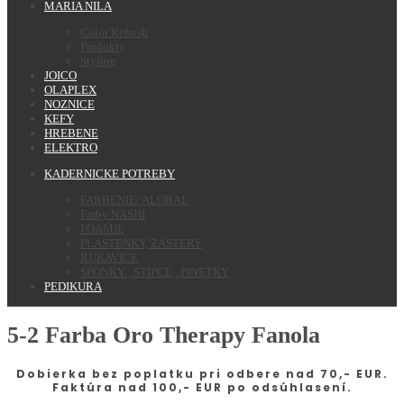
MARIA NILA
Color Refresh
Produkty
Styling
JOICO
OLAPLEX
NOZNICE
KEFY
HREBENE
ELEKTRO
KADERNICKE POTREBY
FARBENIE/ ALOBAL
Farby NASHI
FOAMIE
PLASTENKY, ZASTERY
RUKAVICE
SPONKY , STIPCE , PINETKY
PEDIKURA
5-2 Farba Oro Therapy Fanola
Dobierka bez poplatku pri odbere nad 70,- EUR.
Faktúra nad 100,- EUR po odsúhlasení.