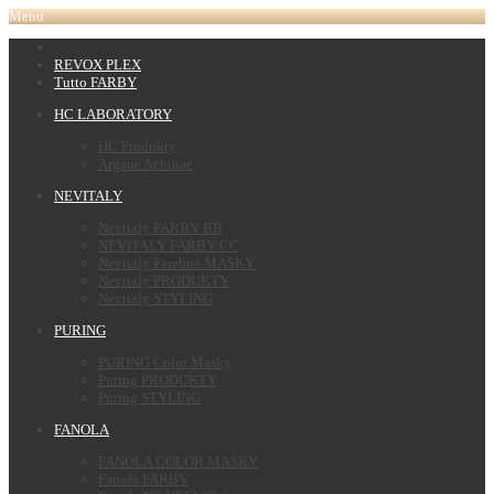
Menu
REVOX PLEX
Tutto FARBY
HC LABORATORY
HC Produkty
Argane Achinae
NEVITALY
Nevitaly FARBY BB
NEVITALY FARBY CC
Nevitaly Farebné MASKY
Nevitaly PRODUKTY
Nevitaly STYLING
PURING
PURING Color Masky
Puring PRODUKTY
Puring STYLING
FANOLA
FANOLA COLOR MASKY
Fanola FARBY