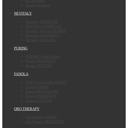
HC Produkty
Argane Achinae
NEVITALY
Nevitaly FARBY BB
NEVITALY FARBY CC
Nevitaly Farebné MASKY
Nevitaly PRODUKTY
Nevitaly STYLING
PURING
PURING Color Masky
Puring PRODUKTY
Puring STYLING
FANOLA
FANOLA COLOR MASKY
Fanola FARBY
Fanola NO YELLOW
Fanola PRODUKTY
Fanola STYLING
ORO THERAPY
OroTherapy FARBY
OroTherapy PRODUKTY