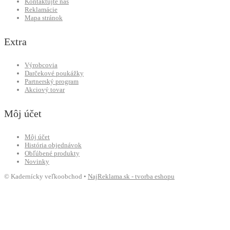
Kontaktujte nás
Reklamácie
Mapa stránok
Extra
Výrobcovia
Darčekové poukážky
Partnerský program
Akciový tovar
Môj účet
Môj účet
História objednávok
Obľúbené produkty
Novinky
© Kadernícky veľkoobchod •
NajReklama.sk - tvorba eshopu