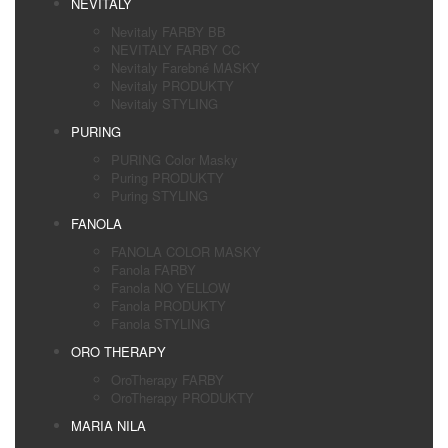
NEVITALY
Nevitaly FARBY BB
NEVITALY FARBY CC
Nevitaly Farebné MASKY
Nevitaly PRODUKTY
Nevitaly STYLING
PURING
PURING Color Masky
Puring PRODUKTY
Puring STYLING
FANOLA
FANOLA COLOR MASKY
Fanola FARBY
Fanola NO YELLOW
Fanola PRODUKTY
Fanola STYLING
ORO THERAPY
OroTherapy FARBY
OroTherapy PRODUKTY
MARIA NILA