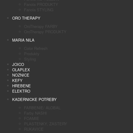
Fanola PRODUKTY
Fanola STYLING
ORO THERAPY
OroTherapy FARBY
OroTherapy PRODUKTY
MARIA NILA
Color Refresh
Produkty
Styling
JOICO
OLAPLEX
NOZNICE
KEFY
HREBENE
ELEKTRO
KADERNICKE POTREBY
FARBENIE/ ALOBAL
Farby NASHI
FOAMIE
PLASTENKY, ZASTERY
RUKAVICE