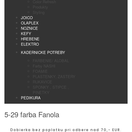
Color Refresh
Produkty
Styling
JOICO
OLAPLEX
NOZNICE
KEFY
HREBENE
ELEKTRO
KADERNICKE POTREBY
FARBENIE/ ALOBAL
Farby NASHI
FOAMIE
PLASTENKY, ZASTERY
RUKAVICE
SPONKY , STIPCE ,
PINETKY
PEDIKURA
5-29 farba Fanola
Dobierka bez poplatku pri odbere nad 70,- EUR.