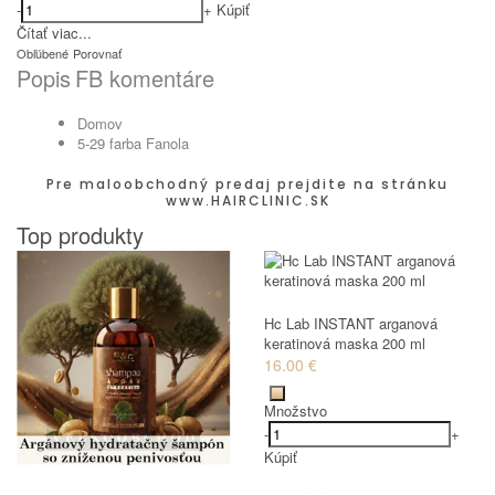
-
+
Kúpiť
Čítať viac...
Obľúbené
Porovnať
Popis
FB komentáre
Domov
5-29 farba Fanola
Pre maloobchodný predaj prejdite na stránku
www.HAIRCLINIC.SK
Top produkty
Hc Lab INSTANT arganová
keratinová maska 200 ml
16.00 €
Množstvo
-
+
Kúpiť