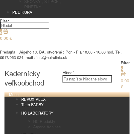
SPONKY , STIPCE ,
PINETKY
PEDIKURA
Filter
0
0.00 €
€
Predajňa : Jégeho 10, BA, otvorené : Pon - Pia 10,00 - 16,00 hod. Tel.
0917/963 024, mail : info@hairclinic.sk
Filter
0
Kadernícky
Hľadať
veľkoobchod
0.00
€
Menu
REVOX PLEX
Tutto FARBY
HC LABORATORY
HC Produkty
Argane Achinae