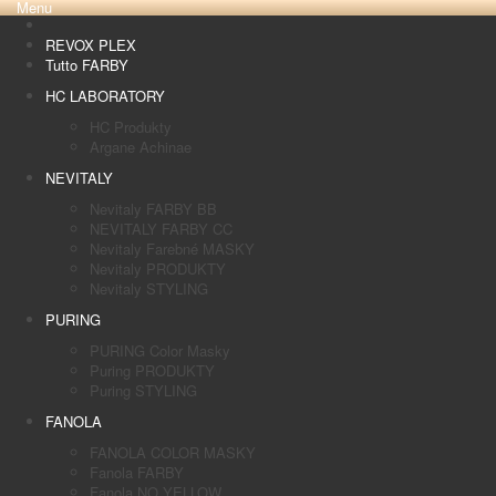
Menu
REVOX PLEX
Tutto FARBY
HC LABORATORY
HC Produkty
Argane Achinae
NEVITALY
Nevitaly FARBY BB
NEVITALY FARBY CC
Nevitaly Farebné MASKY
Nevitaly PRODUKTY
Nevitaly STYLING
PURING
PURING Color Masky
Puring PRODUKTY
Puring STYLING
FANOLA
FANOLA COLOR MASKY
Fanola FARBY
Fanola NO YELLOW