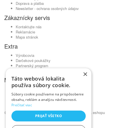
Doprava a platba
Newsletter - ochrana osobných údajov
Zákaznícky servis
Kontaktujte nás
Reklamácie
Mapa stránok
Extra
Výrobcovia
Darčekové poukážky
Partnerský program
Akciový tovar
×
Táto webová lokalita
Môj účet
používa súbory cookie.
Môj účet
História objednávok
Súbory cookie používame na prispôsobenie
Obľúbené produkty
obsahu, reklám a analýzu návštevnosti.
Novinky
Prečítať viac
© Kadernícky veľkoobchod •
NajReklama.sk - tvorba eshopu
PRIJAŤ VŠETKO