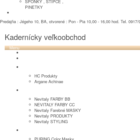
SPONKY , STIPCE ,
PINETKY
PEDIKURA
Predajňa : Jégeho 10, BA, otvorené : Pon - Pia 10,00 - 16,00 hod. Tel. 0917/9
Kadernícky veľkoobchod
Menu
REVOX PLEX
Tutto FARBY
HC LABORATORY
HC Produkty
Argane Achinae
NEVITALY
Nevitaly FARBY BB
NEVITALY FARBY CC
Nevitaly Farebné MASKY
Nevitaly PRODUKTY
Nevitaly STYLING
PURING
PURING Color Masky