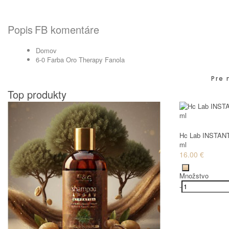
Popis
FB komentáre
Domov
6-0 Farba Oro Therapy Fanola
Pre 
Top produkty
Hc Lab INSTANT
ml
16.00 €
Množstvo
-