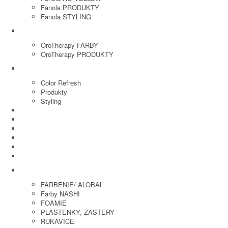
Fanola PRODUKTY
Fanola STYLING
ORO THERAPY
OroTherapy FARBY
OroTherapy PRODUKTY
MARIA NILA
Color Refresh
Produkty
Styling
JOICO
OLAPLEX
NOZNICE
KEFY
HREBENE
ELEKTRO
KADERNICKE POTREBY
FARBENIE/ ALOBAL
Farby NASHI
FOAMIE
PLASTENKY, ZASTERY
RUKAVICE