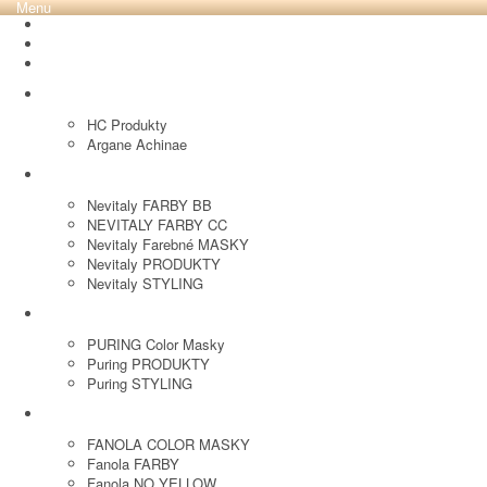
Menu
REVOX PLEX
Tutto FARBY
HC LABORATORY
HC Produkty
Argane Achinae
NEVITALY
Nevitaly FARBY BB
NEVITALY FARBY CC
Nevitaly Farebné MASKY
Nevitaly PRODUKTY
Nevitaly STYLING
PURING
PURING Color Masky
Puring PRODUKTY
Puring STYLING
FANOLA
FANOLA COLOR MASKY
Fanola FARBY
Fanola NO YELLOW