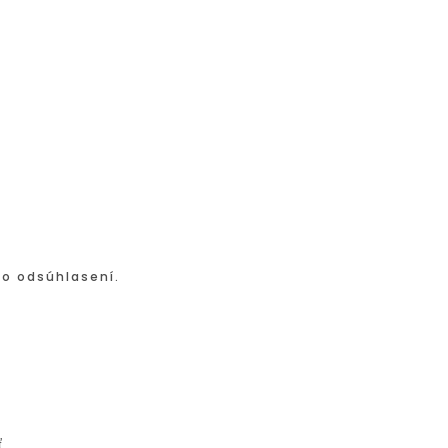
po odsúhlasení.
ť