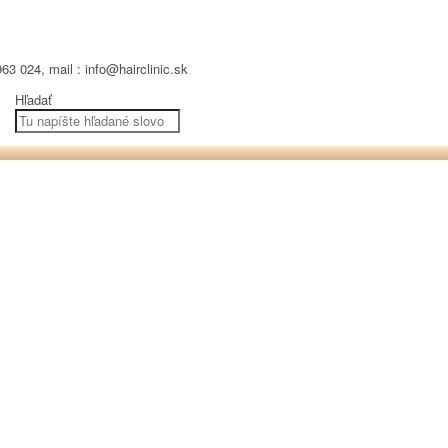
63 024, mail : info@hairclinic.sk
Hľadať