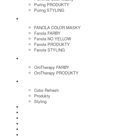
Puring PRODUKTY
Puring STYLING
FANOLA
FANOLA COLOR MASKY
Fanola FARBY
Fanola NO YELLOW
Fanola PRODUKTY
Fanola STYLING
ORO THERAPY
OroTherapy FARBY
OroTherapy PRODUKTY
MARIA NILA
Color Refresh
Produkty
Styling
JOICO
OLAPLEX
NOZNICE
KEFY
HREBENE
ELEKTRO