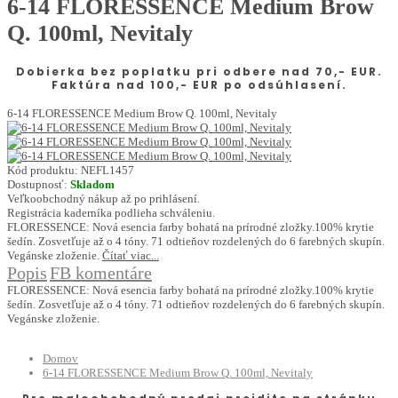
6-14 FLORESSENCE Medium Brow
Q. 100ml, Nevitaly
Dobierka bez poplatku pri odbere nad 70,- EUR.
Faktúra nad 100,- EUR po odsúhlasení.
6-14 FLORESSENCE Medium Brow Q. 100ml, Nevitaly
Kód produktu:
NEFL1457
Dostupnosť:
Skladom
Veľkoobchodný nákup až po prihlásení.
Registrácia kaderníka podlieha schváleniu.
FLORESSENCE: Nová esencia farby bohatá na prírodné zložky.100% krytie
šedín. Zosvetľuje až o 4 tóny. 71 odtieňov rozdelených do 6 farebných skupín.
Vegánske zloženie.
Čítať viac...
Popis
FB komentáre
FLORESSENCE: Nová esencia farby bohatá na prírodné zložky.100% krytie
šedín. Zosvetľuje až o 4 tóny. 71 odtieňov rozdelených do 6 farebných skupín.
Vegánske zloženie.
Domov
6-14 FLORESSENCE Medium Brow Q. 100ml, Nevitaly