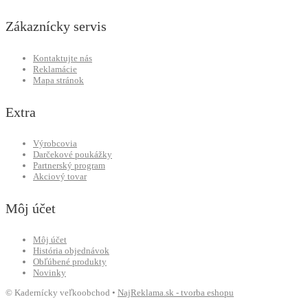
Zákaznícky servis
Kontaktujte nás
Reklamácie
Mapa stránok
Extra
Výrobcovia
Darčekové poukážky
Partnerský program
Akciový tovar
Môj účet
Môj účet
História objednávok
Obľúbené produkty
Novinky
© Kadernícky veľkoobchod •
NajReklama.sk - tvorba eshopu