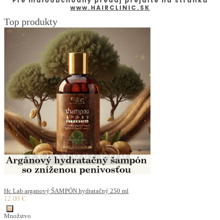
Pre maloobchodný predaj prejdite na stránku
www.HAIRCLINIC.SK
Top produkty
Hc Lab arganový ŠAMPÓN hydratačný 250 ml
12.00 €
Množstvo