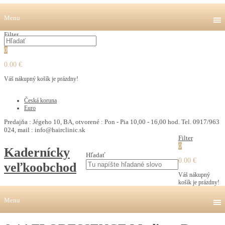
Menu
Filter
0
0.00 €
Váš nákupný košík je prázdny!
€
Česká koruna
Euro
Predajňa : Jégeho 10, BA, otvorené : Pon - Pia 10,00 - 16,00 hod. Tel. 0917/963
024, mail : info@hairclinic.sk
Filter
0
Kadernícky
Hľadať
0.00 €
veľkoobchod
Váš nákupný
košík je prázdny!
Menu