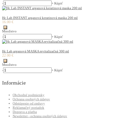
-
+
Kúpiť
Hc Lab INSTANT arganová keratinová maska 200 ml
16.00 €
Množstvo
-
+
Kúpiť
Hc Lab arganová MASKA revitalizačná 300 ml
22.00 €
Množstvo
-
+
Kúpiť
Informácie
Obchodné podmienky
Ochrana osobných údajov
Odstúpenie od zmluvy
Reklamačný poriadok
Doprava a platba
Newsletter - ochrana osobných údajov