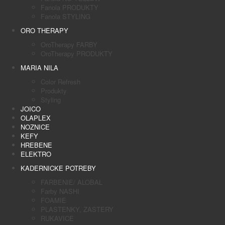
Fanola PRODUKTY
Fanola STYLING
ORO THERAPY
OroTherapy FARBY
OroTherapy PRODUKTY
MARIA NILA
Color Refresh
Produkty
Styling
JOICO
OLAPLEX
NOZNICE
KEFY
HREBENE
ELEKTRO
KADERNICKE POTREBY
FARBENIE/ ALOBAL
Farby NASHI
FOAMIE
PLASTENKY, ZASTERY
RUKAVICE