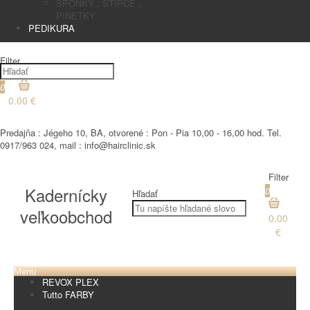
SPONKY , STIPCE ,
PINETKY
PEDIKURA
Filter
0
0.00 €
€
Predajňa : Jégeho 10, BA, otvorené : Pon - Pia 10,00 - 16,00 hod. Tel.
0917/963 024, mail : info@hairclinic.sk
Filter
Kadernícky
0
Hľadať
veľkoobchod
0.00
€
Menu
REVOX PLEX
Tutto FARBY