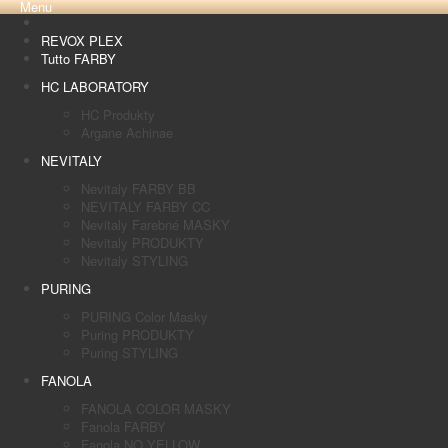
Menu
REVOX PLEX
Tutto FARBY
HC LABORATORY
HC Produkty
Argane Achinae
NEVITALY
Nevitaly FARBY BB
NEVITALY FARBY CC
Nevitaly Farebné MASKY
Nevitaly PRODUKTY
Nevitaly STYLING
PURING
PURING Color Masky
Puring PRODUKTY
Puring STYLING
FANOLA
FANOLA COLOR MASKY
Fanola FARBY
Fanola NO YELLOW