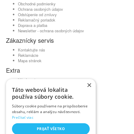
Obchodné podmienky
Ochrana osobných údajov
Odstúpenie od zmluvy
Reklamačný poriadok
Doprava a platba
Newsletter - ochrana osobných údajov
Zákaznícky servis
Kontaktujte nás
Reklamácie
Mapa stránok
Extra
Výrobcovia
×
Darčekové poukážky
Táto webová lokalita
Partnerský program
používa súbory cookie.
Akciový tovar
Môj účet
Súbory cookie používame na prispôsobenie
obsahu, reklám a analýzu návštevnosti.
Môj účet
Prečítať viac
História objednávok
Obľúbené produkty
PRIJAŤ VŠETKO
Novinky