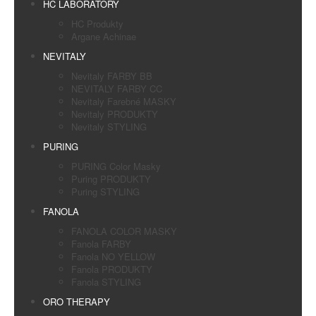
HC LABORATORY
HC Produkty
Argane Achinae
NEVITALY
Nevitaly FARBY BB
NEVITALY FARBY CC
Nevitaly Farebné MASKY
Nevitaly PRODUKTY
Nevitaly STYLING
PURING
PURING Color Masky
Puring PRODUKTY
Puring STYLING
FANOLA
FANOLA COLOR MASKY
Fanola FARBY
Fanola NO YELLOW
Fanola PRODUKTY
Fanola STYLING
ORO THERAPY