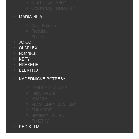
OroTherapy FARBY
OroTherapy PRODUKTY
MARIA NILA
Color Refresh
Produkty
Styling
JOICO
OLAPLEX
NOZNICE
KEFY
HREBENE
ELEKTRO
KADERNICKE POTREBY
FARBENIE/ ALOBAL
Farby NASHI
FOAMIE
PLASTENKY, ZASTERY
RUKAVICE
SPONKY , STIPCE ,
PINETKY
PEDIKURA