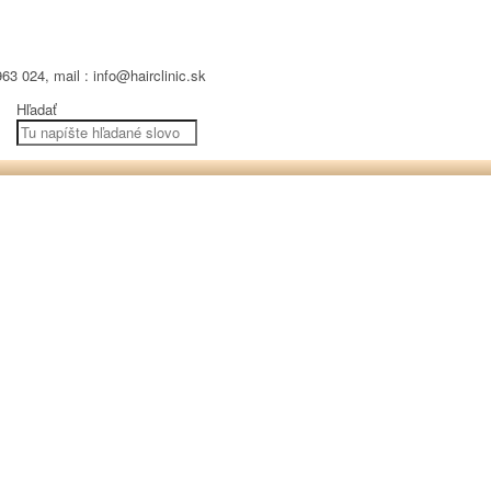
63 024, mail : info@hairclinic.sk
Hľadať