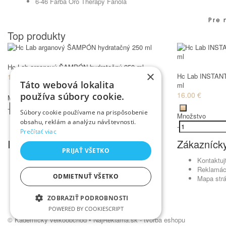
6-46 Farba Oro Therapy Fanola
Pre 
Top produkty
Hc Lab arganový ŠAMPÓN hydratačný 250 ml
×
Hc Lab INSTANT
12.00 €
Táto webová lokalita
ml
16.00 €
používa súbory cookie.
Množstvo
-
+
Kúpiť
Súbory cookie používame na prispôsobenie
Množstvo
obsahu, reklám a analýzu návštevnosti.
-
Prečítať viac
Informácie
Zákaznícky
PRIJAŤ VŠETKO
Obchodné podmienky
Kontaktuj
Ochrana osobných údajov
Reklamác
ODMIETNUŤ VŠETKO
Odstúpenie od zmluvy
Mapa str
Reklamačný poriadok
Doprava a platba
ZOBRAZIŤ PODROBNOSTI
Newsletter - ochrana osobných údajov
POWERED BY COOKIESCRIPT
© Kadernícky veľkoobchod •
NajReklama.sk - tvorba eshopu