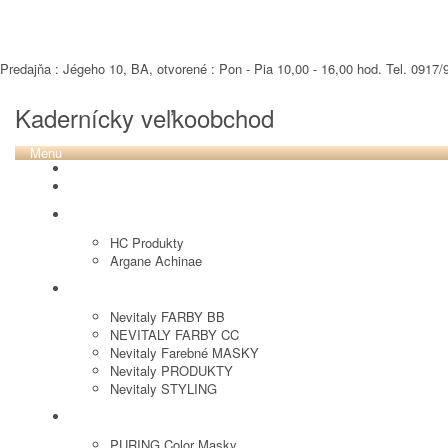
Predajňa : Jégeho 10, BA, otvorené : Pon - Pia 10,00 - 16,00 hod. Tel. 0917/9
Kadernícky veľkoobchod
Menu
REVOX PLEX
Tutto FARBY
HC LABORATORY
HC Produkty
Argane Achinae
NEVITALY
Nevitaly FARBY BB
NEVITALY FARBY CC
Nevitaly Farebné MASKY
Nevitaly PRODUKTY
Nevitaly STYLING
PURING
PURING Color Masky