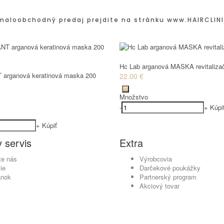
maloobchodný predaj prejdite na stránku
www.HAIRCLINI
Hc Lab arganová MASKA revitaliza
 arganová keratinová maska 200
22.00 €
Množstvo
-
+
Kúpi
+
Kúpiť
 servis
Extra
te nás
Výrobcovia
ie
Darčekové poukážky
ánok
Partnerský program
Akciový tovar