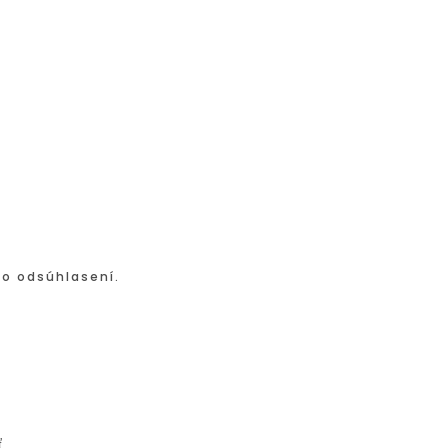
po odsúhlasení.
ť