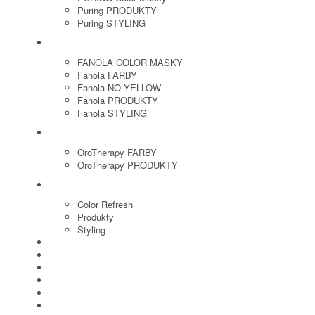
Puring PRODUKTY
Puring STYLING
FANOLA
FANOLA COLOR MASKY
Fanola FARBY
Fanola NO YELLOW
Fanola PRODUKTY
Fanola STYLING
ORO THERAPY
OroTherapy FARBY
OroTherapy PRODUKTY
MARIA NILA
Color Refresh
Produkty
Styling
JOICO
OLAPLEX
NOZNICE
KEFY
HREBENE
ELEKTRO