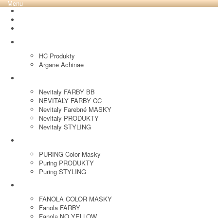
Menu
REVOX PLEX
Tutto FARBY
HC LABORATORY
HC Produkty
Argane Achinae
NEVITALY
Nevitaly FARBY BB
NEVITALY FARBY CC
Nevitaly Farebné MASKY
Nevitaly PRODUKTY
Nevitaly STYLING
PURING
PURING Color Masky
Puring PRODUKTY
Puring STYLING
FANOLA
FANOLA COLOR MASKY
Fanola FARBY
Fanola NO YELLOW