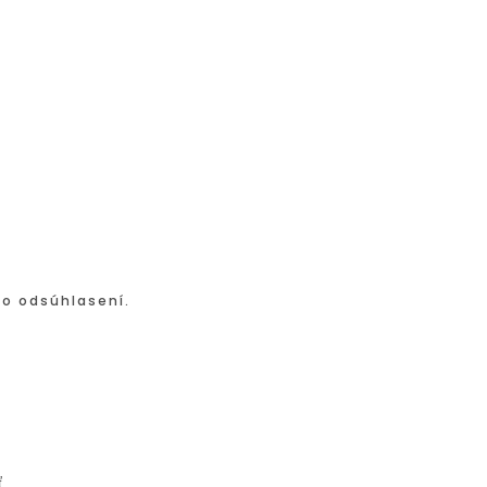
po odsúhlasení.
ť