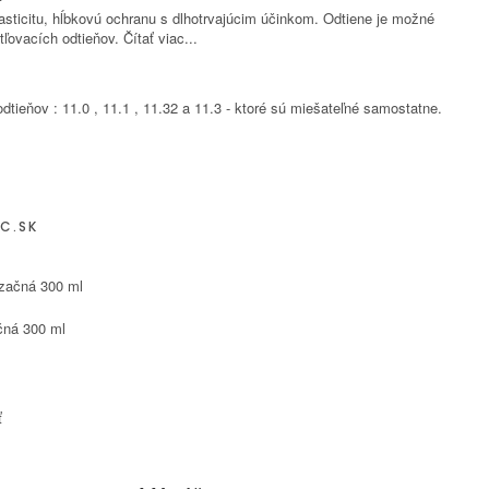
asticitu, hĺbkovú ochranu s dlhotrvajúcim účinkom. Odtiene je možné
ľovacích odtieňov.
Čítať viac...
ieňov : 11.0 , 11.1 , 11.32 a 11.3 - ktoré sú miešateľné samostatne.
C.SK
čná 300 ml
ť