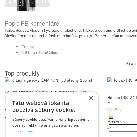
Popis
FB komentáre
Farba dodáva vlasom hydratáciu, elasticitu, hĺbkovú ochranu s dlhotrvajú
Miešací pomer natural a fashion odtieňov je 1:1,5. Pomer miešania zosvetľ
Domov
6-6 farba TuttoColors
Pre 
Top produkty
Hc Lab arganový ŠAMPÓN hydratačný 250 ml
×
Hc Lab INSTANT
12.00 €
Táto webová lokalita
ml
16.00 €
používa súbory cookie.
Množstvo
-
+
Kúpiť
Súbory cookie používame na prispôsobenie
Množstvo
obsahu, reklám a analýzu návštevnosti.
-
Prečítať viac