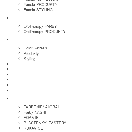
Fanola PRODUKTY
Fanola STYLING
ORO THERAPY
OroTherapy FARBY
OroTherapy PRODUKTY
MARIA NILA
Color Refresh
Produkty
Styling
JOICO
OLAPLEX
NOZNICE
KEFY
HREBENE
ELEKTRO
KADERNICKE POTREBY
FARBENIE/ ALOBAL
Farby NASHI
FOAMIE
PLASTENKY, ZASTERY
RUKAVICE