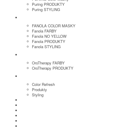
Puring PRODUKTY
Puring STYLING
FANOLA
FANOLA COLOR MASKY
Fanola FARBY
Fanola NO YELLOW
Fanola PRODUKTY
Fanola STYLING
ORO THERAPY
OroTherapy FARBY
OroTherapy PRODUKTY
MARIA NILA
Color Refresh
Produkty
Styling
JOICO
OLAPLEX
NOZNICE
KEFY
HREBENE
ELEKTRO