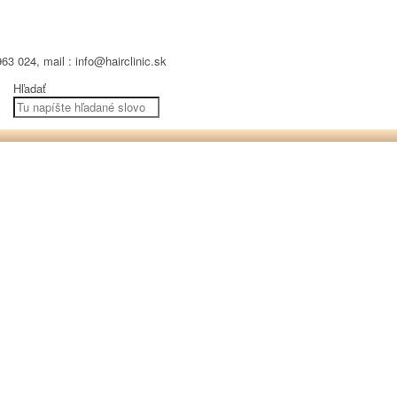
63 024, mail : info@hairclinic.sk
Hľadať