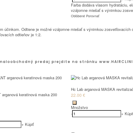
Farba dodáva vlasom hydratáciu, el
vzájomne miešať s výnimkou zosvet
Obľúbené
Porovnať
cim účinkom. Odtiene je možné vzájomne miešať s výnimkou zosvetľovacích odt
ovacích odtieňov je 1:2.
maloobchodný predaj prejdite na stránku
www.HAIRCLINI
Hc Lab arganová MASKA revitaliza
 arganová keratinová maska 200
22.00 €
Množstvo
-
+
Kúpi
+
Kúpiť