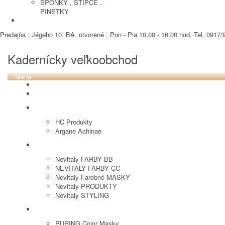
SPONKY , STIPCE ,
PINETKY
PEDIKURA
Predajňa : Jégeho 10, BA, otvorené : Pon - Pia 10,00 - 16,00 hod. Tel. 0917/9
Kadernícky veľkoobchod
Menu
REVOX PLEX
Tutto FARBY
HC LABORATORY
HC Produkty
Argane Achinae
NEVITALY
Nevitaly FARBY BB
NEVITALY FARBY CC
Nevitaly Farebné MASKY
Nevitaly PRODUKTY
Nevitaly STYLING
PURING
PURING Color Masky