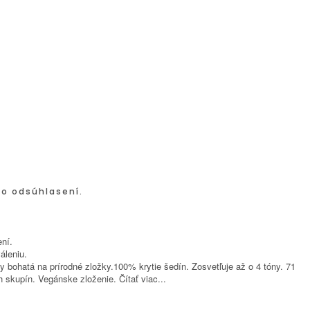
po odsúhlasení.
ní.
áleniu.
ohatá na prírodné zložky.100% krytie šedín. Zosvetľuje až o 4 tóny. 71
h skupín. Vegánske zloženie.
Čítať viac...