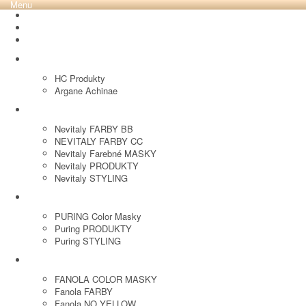
Menu
REVOX PLEX
Tutto FARBY
HC LABORATORY
HC Produkty
Argane Achinae
NEVITALY
Nevitaly FARBY BB
NEVITALY FARBY CC
Nevitaly Farebné MASKY
Nevitaly PRODUKTY
Nevitaly STYLING
PURING
PURING Color Masky
Puring PRODUKTY
Puring STYLING
FANOLA
FANOLA COLOR MASKY
Fanola FARBY
Fanola NO YELLOW