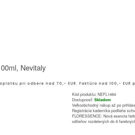
0ml, Nevitaly
oplatku pri odbere nad 70,- EUR. Faktúra nad 100,- EUR 
Kód produktu:
NEFL1464
Dostupnosť:
Skladom
Veľkoobchodný nákup až po prihláse
Registrácia kaderníka podlieha schv
FLORESSENCE: Nová esencia farby b
odtieňov rozdelených do 6 farebnýc