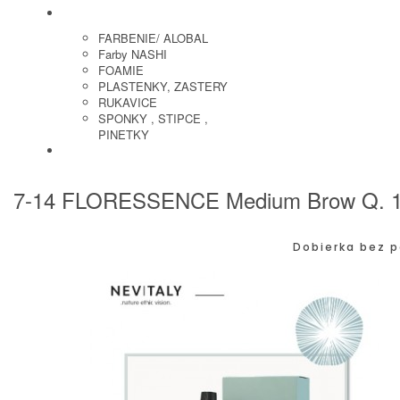
KADERNICKE POTREBY
FARBENIE/ ALOBAL
Farby NASHI
FOAMIE
PLASTENKY, ZASTERY
RUKAVICE
SPONKY , STIPCE ,
PINETKY
PEDIKURA
7-14 FLORESSENCE Medium Brow Q. 10
Dobierka bez p