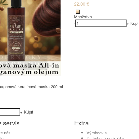
22.00 €
Množstvo
-
+
Kúpi
arganová keratinová maska 200 ml
+
Kúpiť
 servis
Extra
te nás
Výrobcovia
ie
Darčekové poukážky