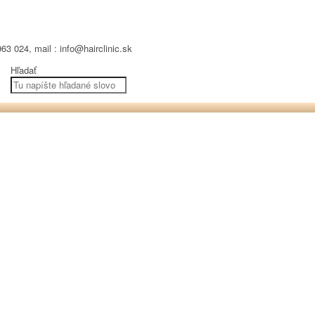
63 024, mail : info@hairclinic.sk
Hľadať