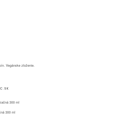
pín. Vegánske zloženie.
C.SK
čná 300 ml