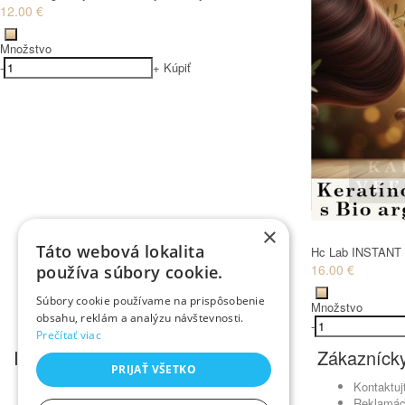
12.00 €
Množstvo
-
+
Kúpiť
×
Táto webová lokalita
Hc Lab INSTANT 
16.00 €
používa súbory cookie.
Súbory cookie používame na prispôsobenie
Množstvo
obsahu, reklám a analýzu návštevnosti.
-
Prečítať viac
Informácie
Zákaznícky
PRIJAŤ VŠETKO
Obchodné podmienky
Kontaktuj
Ochrana osobných údajov
Reklamác