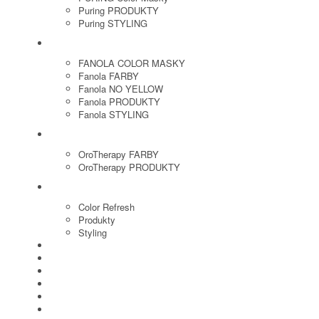
Puring PRODUKTY
Puring STYLING
FANOLA
FANOLA COLOR MASKY
Fanola FARBY
Fanola NO YELLOW
Fanola PRODUKTY
Fanola STYLING
ORO THERAPY
OroTherapy FARBY
OroTherapy PRODUKTY
MARIA NILA
Color Refresh
Produkty
Styling
JOICO
OLAPLEX
NOZNICE
KEFY
HREBENE
ELEKTRO