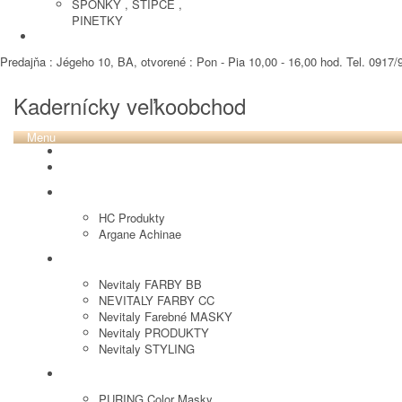
SPONKY , STIPCE ,
PINETKY
PEDIKURA
Predajňa : Jégeho 10, BA, otvorené : Pon - Pia 10,00 - 16,00 hod. Tel. 0917/9
Kadernícky veľkoobchod
Menu
REVOX PLEX
Tutto FARBY
HC LABORATORY
HC Produkty
Argane Achinae
NEVITALY
Nevitaly FARBY BB
NEVITALY FARBY CC
Nevitaly Farebné MASKY
Nevitaly PRODUKTY
Nevitaly STYLING
PURING
PURING Color Masky