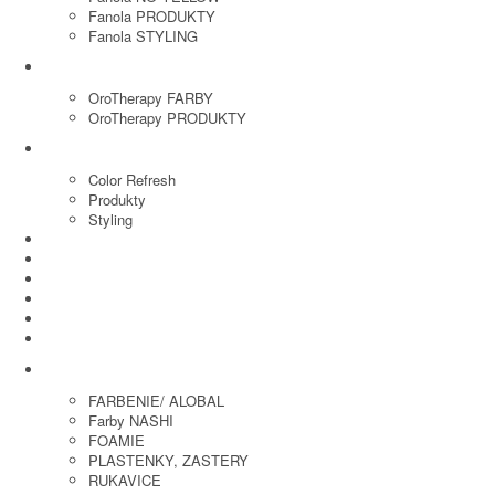
Fanola PRODUKTY
Fanola STYLING
ORO THERAPY
OroTherapy FARBY
OroTherapy PRODUKTY
MARIA NILA
Color Refresh
Produkty
Styling
JOICO
OLAPLEX
NOZNICE
KEFY
HREBENE
ELEKTRO
KADERNICKE POTREBY
FARBENIE/ ALOBAL
Farby NASHI
FOAMIE
PLASTENKY, ZASTERY
RUKAVICE