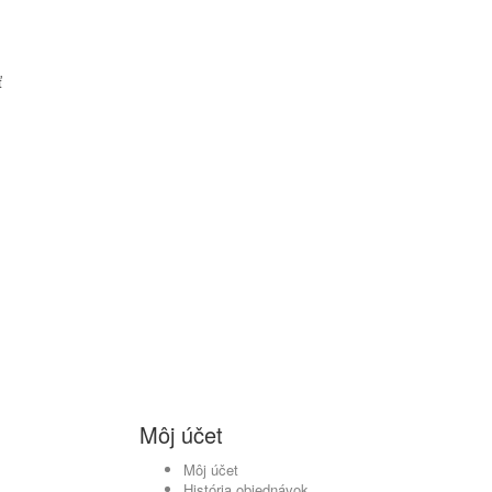
ť
Môj účet
Môj účet
História objednávok