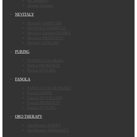
HC Produkty
Argane Achinae
NEVITALY
Nevitaly FARBY BB
NEVITALY FARBY CC
Nevitaly Farebné MASKY
Nevitaly PRODUKTY
Nevitaly STYLING
PURING
PURING Color Masky
Puring PRODUKTY
Puring STYLING
FANOLA
FANOLA COLOR MASKY
Fanola FARBY
Fanola NO YELLOW
Fanola PRODUKTY
Fanola STYLING
ORO THERAPY
OroTherapy FARBY
OroTherapy PRODUKTY