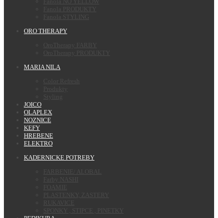
Fanola NO YELLOW
Fanola PRODUKTY
Fanola STYLING
ORO THERAPY
OroTherapy FARBY
OroTherapy PRODUKTY
MARIA NILA
Color Refresh
Produkty
Styling
JOICO
OLAPLEX
NOZNICE
KEFY
HREBENE
ELEKTRO
KADERNICKE POTREBY
FARBENIE/ ALOBAL
Farby NASHI
FOAMIE
PLASTENKY, ZASTERY
RUKAVICE
SPONKY , STIPCE , PINETKY