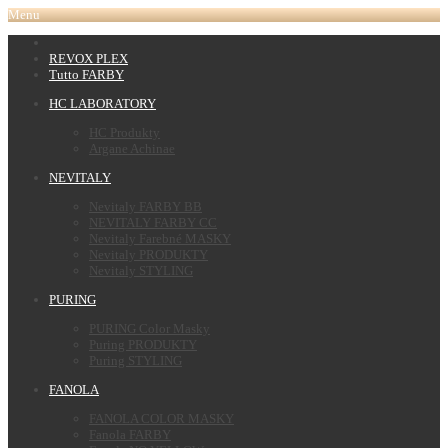
Menu
REVOX PLEX
Tutto FARBY
HC LABORATORY
HC Produkty
Argane Achinae
NEVITALY
Nevitaly FARBY BB
NEVITALY FARBY CC
Nevitaly Farebné MASKY
Nevitaly PRODUKTY
Nevitaly STYLING
PURING
PURING Color Masky
Puring PRODUKTY
Puring STYLING
FANOLA
FANOLA COLOR MASKY
Fanola FARBY