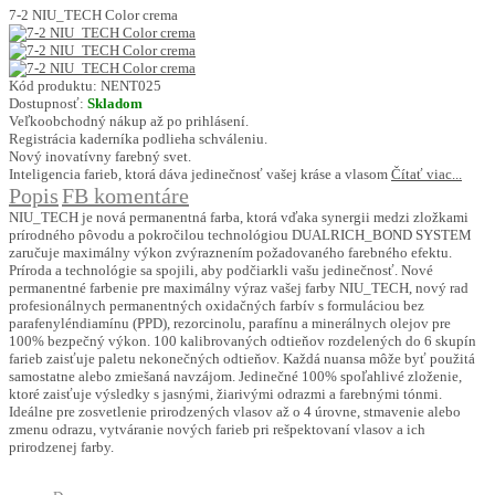
7-2 NIU_TECH Color crema
Kód produktu:
NENT025
Dostupnosť:
Skladom
Veľkoobchodný nákup až po prihlásení.
Registrácia kaderníka podlieha schváleniu.
Nový inovatívny farebný svet.
Inteligencia farieb, ktorá dáva jedinečnosť vašej kráse a vlasom
Čítať viac...
Popis
FB komentáre
NIU_TECH je nová permanentná farba, ktorá vďaka synergii medzi zložkami
prírodného pôvodu a pokročilou technológiou DUALRICH_BOND SYSTEM
zaručuje maximálny výkon zvýraznením požadovaného farebného efektu.
Príroda a technológie sa spojili, aby podčiarkli vašu jedinečnosť. Nové
permanentné farbenie pre maximálny výraz vašej farby NIU_TECH, nový rad
profesionálnych permanentných oxidačných farbív s formuláciou bez
parafenyléndiamínu (PPD), rezorcinolu, parafínu a minerálnych olejov pre
100% bezpečný výkon. 100 kalibrovaných odtieňov rozdelených do 6 skupín
farieb zaisťuje paletu nekonečných odtieňov. Každá nuansa môže byť použitá
samostatne alebo zmiešaná navzájom. Jedinečné 100% spoľahlivé zloženie,
ktoré zaisťuje výsledky s jasnými, žiarivými odrazmi a farebnými tónmi.
Ideálne pre zosvetlenie prirodzených vlasov až o 4 úrovne, stmavenie alebo
zmenu odrazu, vytváranie nových farieb pri rešpektovaní vlasov a ich
prirodzenej farby.