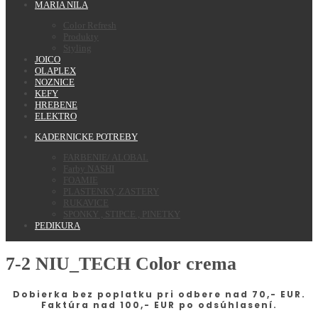
MARIA NILA
Color Refresh
Produkty
Styling
JOICO
OLAPLEX
NOZNICE
KEFY
HREBENE
ELEKTRO
KADERNICKE POTREBY
FARBENIE/ ALOBAL
Farby NASHI
FOAMIE
PLASTENKY, ZASTERY
RUKAVICE
SPONKY , STIPCE , PINETKY
PEDIKURA
7-2 NIU_TECH Color crema
Dobierka bez poplatku pri odbere nad 70,- EUR.
Faktúra nad 100,- EUR po odsúhlasení.