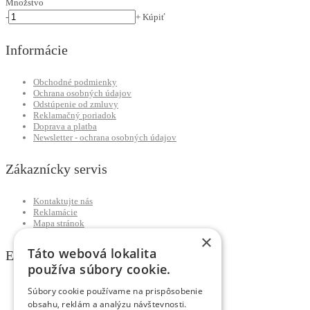
Množstvo
-
+
Kúpiť
Informácie
Obchodné podmienky
Ochrana osobných údajov
Odstúpenie od zmluvy
Reklamačný poriadok
Doprava a platba
Newsletter - ochrana osobných údajov
Zákaznícky servis
Kontaktujte nás
Reklamácie
Mapa stránok
×
Táto webová lokalita
Extra
používa súbory cookie.
Výrobcovia
Súbory cookie používame na prispôsobenie
Darčekové poukážky
obsahu, reklám a analýzu návštevnosti.
Partnerský program