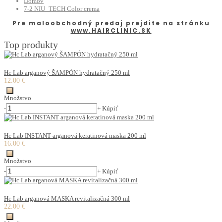
Domov
7-2 NIU_TECH Color crema
Pre maloobchodný predaj prejdite na stránku
www.HAIRCLINIC.SK
Top produkty
Hc Lab arganový ŠAMPÓN hydratačný 250 ml
12.00 €
Množstvo
-
+
Kúpiť
Hc Lab INSTANT arganová keratinová maska 200 ml
16.00 €
Množstvo
-
+
Kúpiť
Hc Lab arganová MASKA revitalizačná 300 ml
22.00 €