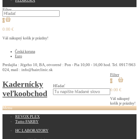
PEDIKURA
Filter
0
0.00 €
Váš nákupný košík je prázdny!
€
Česká koruna
Euro
Predajňa : Jégeho 10, BA, otvorené : Pon - Pia 10,00 - 16,00 hod. Tel. 0917/963
024, mail : info@hairclinic.sk
Filter
0
Kadernícky
Hľadať
0.00 €
veľkoobchod
Váš nákupný
košík je prázdny!
Menu
REVOX PLEX
Tutto FARBY
HC LABORATORY