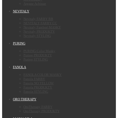
Argane Achinae
NEVITALY
Nevitaly FARBY BB
NEVITALY FARBY CC
Nevitaly Farebné MASKY
Nevitaly PRODUKTY
Nevitaly STYLING
PURING
PURING Color Masky
Puring PRODUKTY
Puring STYLING
FANOLA
FANOLA COLOR MASKY
Fanola FARBY
Fanola NO YELLOW
Fanola PRODUKTY
Fanola STYLING
ORO THERAPY
OroTherapy FARBY
OroTherapy PRODUKTY