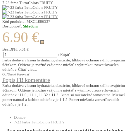
7-23 farba TuttoColors FRUITY
Kód produktu:
MXCLE06537
Dostupnosť:
Skladom
6.90 €
Bez DPH:
5.61 €
-
+
Kúpiť
Farba dodáva vlasom hydratáciu, elasticitu, hĺbkovú ochranu s dlhotrvajúcim
účinkom. Odtiene je možné vzájomne miešať s výnimkou zosvetľovacích
odtieňov.
Čítať viac...
Obľúbené
Porovnať
Popis
FB komentáre
Farba dodáva vlasom hydratáciu, elasticitu, hĺbkovú ochranu s dlhotrvajúcim
účinkom. Odtiene je možné vzájomne miešať s výnimkou zosvetľovacích
odtieňov : 11.0 , 11.1 , 11.32 a 11.3 - ktoré sú miešateľné samostatne. Miešací
pomer natural a fashion odtieňov je 1:1,5. Pomer miešania zosvetľovacích
odtieňov je 1:2.
Domov
7-23 farba TuttoColors FRUITY
Pre maloobchodný predaj prejdite na stránku