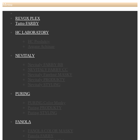
Menu
REVOX PLEX
Tutto FARBY
HC LABORATORY
HC Produkty
Argane Achinae
NEVITALY
Nevitaly FARBY BB
NEVITALY FARBY CC
Nevitaly Farebné MASKY
Nevitaly PRODUKTY
Nevitaly STYLING
PURING
PURING Color Masky
Puring PRODUKTY
Puring STYLING
FANOLA
FANOLA COLOR MASKY
Fanola FARBY