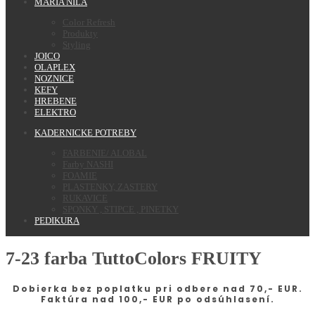
MARIA NILA
Color Refresh
Produkty
Styling
JOICO
OLAPLEX
NOZNICE
KEFY
HREBENE
ELEKTRO
KADERNICKE POTREBY
FARBENIE/ ALOBAL
Farby NASHI
FOAMIE
PLASTENKY, ZASTERY
RUKAVICE
SPONKY , STIPCE , PINETKY
PEDIKURA
7-23 farba TuttoColors FRUITY
Dobierka bez poplatku pri odbere nad 70,- EUR.
Faktúra nad 100,- EUR po odsúhlasení.