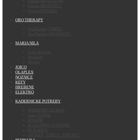
Fanola NO YELLOW
Fanola PRODUKTY
Fanola STYLING
ORO THERAPY
OroTherapy FARBY
OroTherapy PRODUKTY
MARIA NILA
Color Refresh
Produkty
Styling
JOICO
OLAPLEX
NOZNICE
KEFY
HREBENE
ELEKTRO
KADERNICKE POTREBY
FARBENIE/ ALOBAL
Farby NASHI
FOAMIE
PLASTENKY, ZASTERY
RUKAVICE
SPONKY , STIPCE , PINETKY