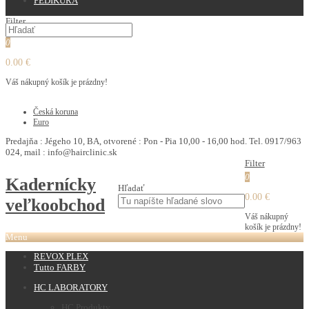
PEDIKURA
Filter
0
0.00 €
Váš nákupný košík je prázdny!
€
Česká koruna
Euro
Predajňa : Jégeho 10, BA, otvorené : Pon - Pia 10,00 - 16,00 hod. Tel. 0917/963
024, mail : info@hairclinic.sk
Filter
0
Kadernícky
Hľadať
0.00 €
veľkoobchod
Váš nákupný
košík je prázdny!
Menu
REVOX PLEX
Tutto FARBY
HC LABORATORY
HC Produkty