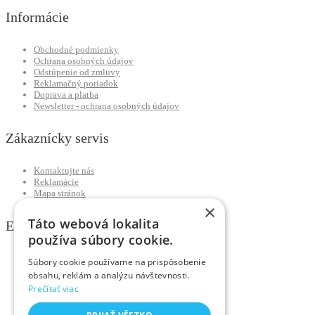
Informácie
Obchodné podmienky
Ochrana osobných údajov
Odstúpenie od zmluvy
Reklamačný poriadok
Doprava a platba
Newsletter - ochrana osobných údajov
Zákaznícky servis
Kontaktujte nás
Reklamácie
Mapa stránok
×
Táto webová lokalita
Extra
používa súbory cookie.
Výrobcovia
Súbory cookie používame na prispôsobenie
Darčekové poukážky
obsahu, reklám a analýzu návštevnosti.
Partnerský program
Prečítať viac
Akciový tovar