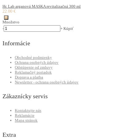
Hc Lab arganová MASKA revitalizačná 300 ml
22.00 €
Množstvo
-
+
Kúpiť
Informácie
Obchodné podmienky
Ochrana osobných údajov
Odstúpenie od zmluvy
Reklamačný poriadok
Doprava a platba
Newsletter - ochrana osobných údajov
Zákaznícky servis
Kontaktujte nás
Reklamácie
Mapa stránok
Extra