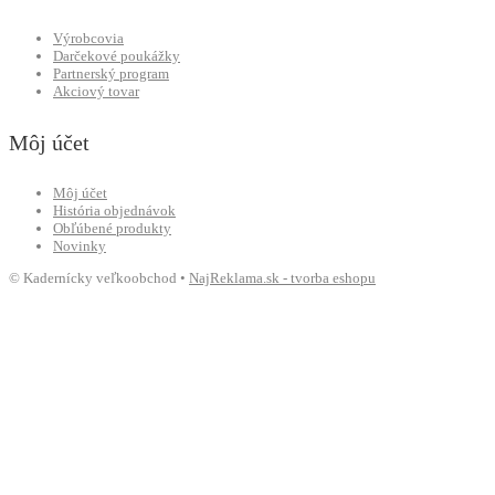
Výrobcovia
Darčekové poukážky
Partnerský program
Akciový tovar
Môj účet
Môj účet
História objednávok
Obľúbené produkty
Novinky
© Kadernícky veľkoobchod •
NajReklama.sk - tvorba eshopu