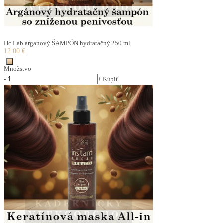
Hc Lab arganový ŠAMPÓN hydratačný 250 ml
12.00 €
Množstvo
-
+
Kúpiť