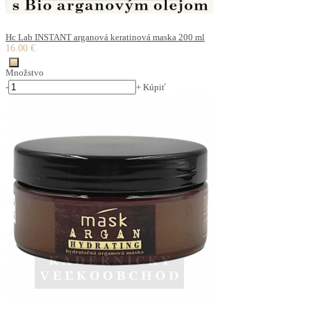
Hc Lab INSTANT arganová keratinová maska 200 ml
16.00 €
Množstvo
-
+
Kúpiť