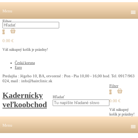
Menu
Filter
0
0.00 €
Váš nákupný košík je prázdny!
€
Česká koruna
Euro
Predajňa : Jégeho 10, BA, otvorené : Pon - Pia 10,00 - 16,00 hod. Tel. 0917/963
024, mail : info@hairclinic.sk
Filter
0
Kadernícky
Hľadať
0.00 €
veľkoobchod
Váš nákupný
košík je prázdny!
Menu