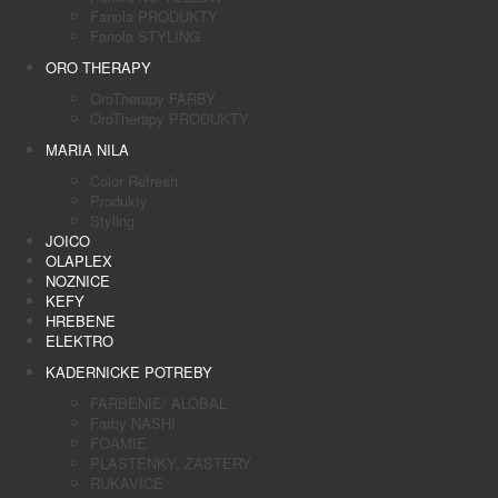
Fanola PRODUKTY
Fanola STYLING
ORO THERAPY
OroTherapy FARBY
OroTherapy PRODUKTY
MARIA NILA
Color Refresh
Produkty
Styling
JOICO
OLAPLEX
NOZNICE
KEFY
HREBENE
ELEKTRO
KADERNICKE POTREBY
FARBENIE/ ALOBAL
Farby NASHI
FOAMIE
PLASTENKY, ZASTERY
RUKAVICE