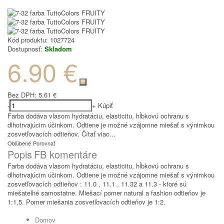
Kód produktu:
1027724
Dostupnosť:
Skladom
6.90 €
Bez DPH:
5.61 €
-
+
Kúpiť
Farba dodáva vlasom hydratáciu, elasticitu, hĺbkovú ochranu s
dlhotrvajúcim účinkom. Odtiene je možné vzájomne miešať s výnimkou
zosvetľovacích odtieňov.
Čítať viac...
Obľúbené
Porovnať
Popis
FB komentáre
Farba dodáva vlasom hydratáciu, elasticitu, hĺbkovú ochranu s
dlhotrvajúcim účinkom. Odtiene je možné vzájomne miešať s výnimkou
zosvetľovacích odtieňov : 11.0 , 11.1 , 11.32 a 11.3 - ktoré sú
miešateľné samostatne. Miešací pomer natural a fashion odtieňov je
1:1,5. Pomer miešania zosvetľovacích odtieňov je 1:2.
Domov