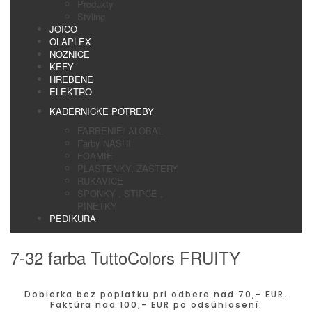
Produkty
Styling
JOICO
OLAPLEX
NOZNICE
KEFY
HREBENE
ELEKTRO
KADERNICKE POTREBY
FARBENIE/ ALOBAL
Farby NASHI
FOAMIE
PLASTENKY, ZASTERY
RUKAVICE
SPONKY , STIPCE ,
PINETKY
PEDIKURA
7-32 farba TuttoColors FRUITY
Dobierka bez poplatku pri odbere nad 70,- EUR.
Faktúra nad 100,- EUR po odsúhlasení.