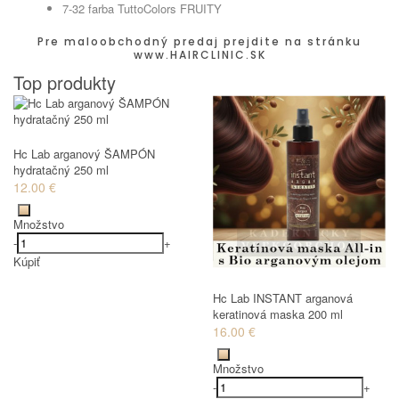
7-32 farba TuttoColors FRUITY
Pre maloobchodný predaj prejdite na stránku
www.HAIRCLINIC.SK
Top produkty
Hc Lab arganový ŠAMPÓN
hydratačný 250 ml
12.00 €
Množstvo
-
+
Kúpiť
Hc Lab INSTANT arganová
keratinová maska 200 ml
16.00 €
Množstvo
-
+