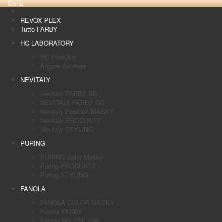
Menu
REVOX PLEX
Tutto FARBY
HC LABORATORY
HC Produkty
Argane Achinae
NEVITALY
Nevitaly FARBY BB
NEVITALY FARBY CC
Nevitaly Farebné MASKY
Nevitaly PRODUKTY
Nevitaly STYLING
PURING
PURING Color Masky
Puring PRODUKTY
Puring STYLING
FANOLA
FANOLA COLOR MASKY
Fanola FARBY
Fanola NO YELLOW