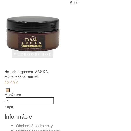
Kúpiť
Hc Lab arganová MASKA
revitalizačná 300 ml
22.00 €
Množstvo
-
+
Kúpiť
Informácie
Obchodné podmienky
Ochrana osobných údajov