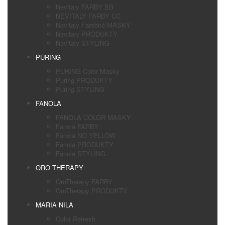
Nevitaly FARBY BB
NEVITALY FARBY CC
Nevitaly Farebné MASKY
Nevitaly PRODUKTY
Nevitaly STYLING
PURING
PURING Color Masky
Puring PRODUKTY
Puring STYLING
FANOLA
FANOLA COLOR MASKY
Fanola FARBY
Fanola NO YELLOW
Fanola PRODUKTY
Fanola STYLING
ORO THERAPY
OroTherapy FARBY
OroTherapy PRODUKTY
MARIA NILA
Color Refresh