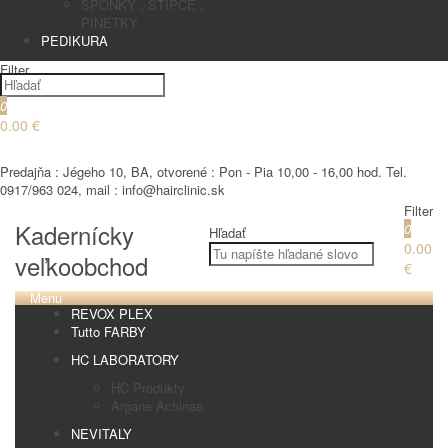
SPONKY , STIPCE ,
PINETKY
PEDIKURA
Filter
0
0.00 €
€
Predajňa : Jégeho 10, BA, otvorené : Pon - Pia 10,00 - 16,00 hod. Tel.
0917/963 024, mail : info@hairclinic.sk
Filter
Kadernícky
0
Hľadať
0.00
veľkoobchod
€
Menu
REVOX PLEX
Tutto FARBY
HC LABORATORY
HC Produkty
Argane Achinae
NEVITALY