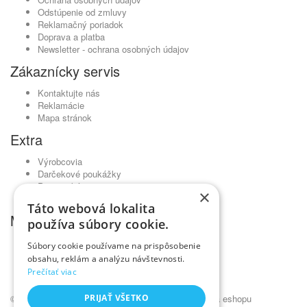
Odstúpenie od zmluvy
Reklamačný poriadok
Doprava a platba
Newsletter - ochrana osobných údajov
Zákaznícky servis
Kontaktujte nás
Reklamácie
Mapa stránok
Extra
Výrobcovia
Darčekové poukážky
Partnerský program
×
Akciový tovar
Táto webová lokalita
Môj účet
používa súbory cookie.
Môj účet
Súbory cookie používame na prispôsobenie
História objednávok
obsahu, reklám a analýzu návštevnosti.
Obľúbené produkty
Prečítať viac
Novinky
© Kadernícky veľkoobchod •
PRIJAŤ VŠETKO
NajReklama.sk - tvorba eshopu