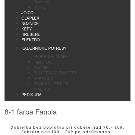
Produkty
Styling
JOICO
OLAPLEX
NOZNICE
KEFY
HREBENE
ELEKTRO
KADERNICKE POTREBY
FARBENIE/ ALOBAL
Farby NASHI
FOAMIE
PLASTENKY, ZASTERY
RUKAVICE
SPONKY , STIPCE ,
PINETKY
PEDIKURA
8-1 farba Fanola
Dobierka bez poplatku pri odbere nad 70,- EUR.
Faktúra nad 100,- EUR po odsúhlasení.