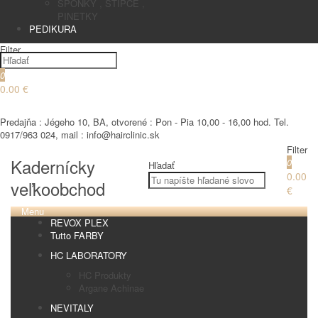
SPONKY , STIPCE ,
PINETKY
PEDIKURA
Filter
0
0.00 €
€
Predajňa : Jégeho 10, BA, otvorené : Pon - Pia 10,00 - 16,00 hod. Tel.
0917/963 024, mail : info@hairclinic.sk
Filter
Kadernícky
0
Hľadať
0.00
veľkoobchod
€
Menu
REVOX PLEX
Tutto FARBY
HC LABORATORY
HC Produkty
Argane Achinae
NEVITALY