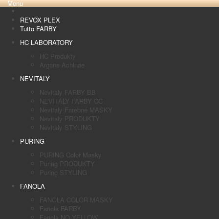
Menu
REVOX PLEX
Tutto FARBY
HC LABORATORY
HC Produkty
Argane Achinae
NEVITALY
Nevitaly FARBY BB
NEVITALY FARBY CC
Nevitaly Farebné MASKY
Nevitaly PRODUKTY
Nevitaly STYLING
PURING
PURING Color Masky
Puring PRODUKTY
Puring STYLING
FANOLA
FANOLA COLOR MASKY
Fanola FARBY
Fanola NO YELLOW