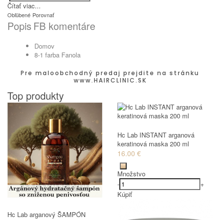
Čítať viac...
Obľúbené
Porovnať
Popis
FB komentáre
Domov
8-1 farba Fanola
Pre maloobchodný predaj prejdite na stránku
www.HAIRCLINIC.SK
Top produkty
Hc Lab INSTANT arganová
keratinová maska 200 ml
16.00 €
Množstvo
-
+
Kúpiť
Hc Lab arganový ŠAMPÓN