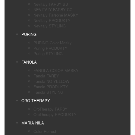
Nevitaly FARBY BB
NEVITALY FARBY CC
Nevitaly Farebné MASKY
Nevitaly PRODUKTY
Nevitaly STYLING
PURING
PURING Color Masky
Puring PRODUKTY
Puring STYLING
FANOLA
FANOLA COLOR MASKY
Fanola FARBY
Fanola NO YELLOW
Fanola PRODUKTY
Fanola STYLING
ORO THERAPY
OroTherapy FARBY
OroTherapy PRODUKTY
MARIA NILA
Color Refresh