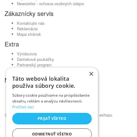
Newsletter - ochrana osobných údajov
Zákaznícky servis
Kontaktujte nás
Reklamácie
Mapa stránok
Extra
Výrobcovia
Darčekové poukážky
Partnerský program
Akciový tovar
×
Táto webová lokalita
Môj účet
používa súbory cookie.
Môj účet
História objednávok
Súbory cookie používame na prispôsobenie
Obľúbené produkty
obsahu, reklám a analýzu návštevnosti.
Novinky
Prečítať viac
© Kadernícky veľkoobchod •
NajReklama.sk - tvorba eshopu
PRIJAŤ VŠETKO
ODMIETNUŤ VŠETKO