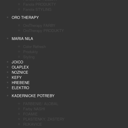
Fanola PRODUKTY
Fanola STYLING
ORO THERAPY
OroTherapy FARBY
OroTherapy PRODUKTY
MARIA NILA
Color Refresh
Produkty
Styling
JOICO
OLAPLEX
NOZNICE
KEFY
HREBENE
ELEKTRO
KADERNICKE POTREBY
FARBENIE/ ALOBAL
Farby NASHI
FOAMIE
PLASTENKY, ZASTERY
RUKAVICE