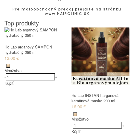
Pre maloobchodný predaj prejdite na stránku
www.HAIRCLINIC.SK
Top produkty
Hc Lab arganový ŠAMPÓN
hydratačný 250 ml
12.00 €
Množstvo
-
+
Kúpiť
Hc Lab INSTANT arganová
keratinová maska 200 ml
16.00 €
Množstvo
-
+
Kúpiť