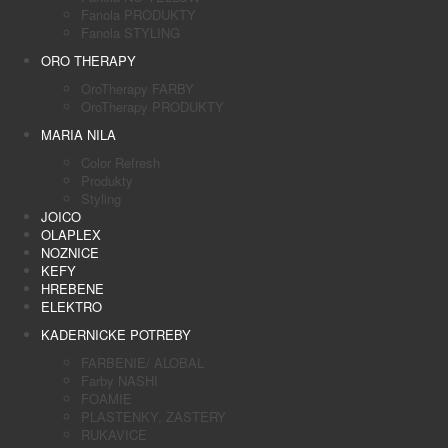
Fanola PRODUKTY
Fanola STYLING
ORO THERAPY
OroTherapy FARBY
OroTherapy PRODUKTY
MARIA NILA
Color Refresh
Produkty
Styling
JOICO
OLAPLEX
NOZNICE
KEFY
HREBENE
ELEKTRO
KADERNICKE POTREBY
FARBENIE/ ALOBAL
Farby NASHI
FOAMIE
PLASTENKY, ZASTERY
RUKAVICE