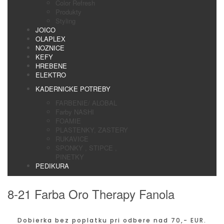
Color Refresh
Produkty
Styling
JOICO
OLAPLEX
NOZNICE
KEFY
HREBENE
ELEKTRO
KADERNICKE POTREBY
FARBENIE/ ALOBAL
Farby NASHI
FOAMIE
PLASTENKY, ZASTERY
RUKAVICE
SPONKY , STIPCE ,
PINETKY
PEDIKURA
8-21 Farba Oro Therapy Fanola
Dobierka bez poplatku pri odbere nad 70,- EUR.