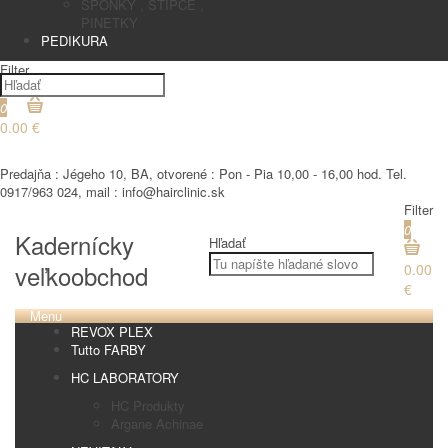
SPONKY , STIPCE ,
PINETKY
PEDIKURA
Filter
0
0.00 €
€
Predajňa : Jégeho 10, BA, otvorené : Pon - Pia 10,00 - 16,00 hod. Tel.
0917/963 024, mail : info@hairclinic.sk
Filter
0
Kadernícky
Hľadať
veľkoobchod
0.00
€
Menu
REVOX PLEX
Tutto FARBY
HC LABORATORY
HC Produkty
Argane Achinae