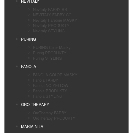
NEVITALY
Nevitaly FARBY BB
NEVITALY FARBY CC
Nevitaly Farebné MASKY
Nevitaly PRODUKTY
Nevitaly STYLING
PURING
PURING Color Masky
Puring PRODUKTY
Puring STYLING
FANOLA
FANOLA COLOR MASKY
Fanola FARBY
Fanola NO YELLOW
Fanola PRODUKTY
Fanola STYLING
ORO THERAPY
OroTherapy FARBY
OroTherapy PRODUKTY
MARIA NILA