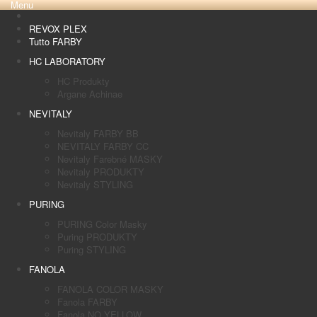
Menu
REVOX PLEX
Tutto FARBY
HC LABORATORY
HC Produkty
Argane Achinae
NEVITALY
Nevitaly FARBY BB
NEVITALY FARBY CC
Nevitaly Farebné MASKY
Nevitaly PRODUKTY
Nevitaly STYLING
PURING
PURING Color Masky
Puring PRODUKTY
Puring STYLING
FANOLA
FANOLA COLOR MASKY
Fanola FARBY
Fanola NO YELLOW