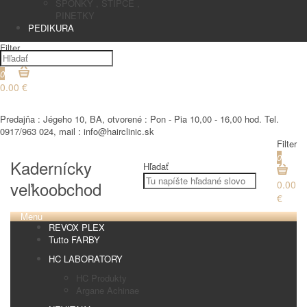
SPONKY , STIPCE ,
PINETKY
PEDIKURA
Filter
0
0.00 €
€
Predajňa : Jégeho 10, BA, otvorené : Pon - Pia 10,00 - 16,00 hod. Tel.
0917/963 024, mail : info@hairclinic.sk
Filter
0
Kadernícky
Hľadať
veľkoobchod
0.00
€
Menu
REVOX PLEX
Tutto FARBY
HC LABORATORY
HC Produkty
Argane Achinae