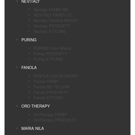
NEVITALY
Nevitaly FARBY BB
NEVITALY FARBY CC
Nevitaly Farebné MASKY
Nevitaly PRODUKTY
Nevitaly STYLING
PURING
PURING Color Masky
Puring PRODUKTY
Puring STYLING
FANOLA
FANOLA COLOR MASKY
Fanola FARBY
Fanola NO YELLOW
Fanola PRODUKTY
Fanola STYLING
ORO THERAPY
OroTherapy FARBY
OroTherapy PRODUKTY
MARIA NILA