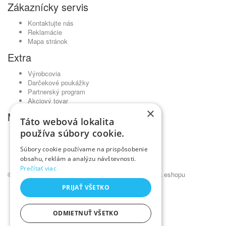
Zákaznícky servis
Kontaktujte nás
Reklamácie
Mapa stránok
Extra
Výrobcovia
Darčekové poukážky
Partnerský program
Akciový tovar
×
Môj účet
Táto webová lokalita
používa súbory cookie.
Môj účet
História objednávok
Súbory cookie používame na prispôsobenie
Obľúbené produkty
obsahu, reklám a analýzu návštevnosti.
Novinky
Prečítať viac
© Kadernícky veľkoobchod •
NajReklama.sk - tvorba eshopu
PRIJAŤ VŠETKO
ODMIETNUŤ VŠETKO