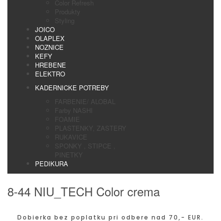
Color Refresh
Produkty
Styling
JOICO
OLAPLEX
NOZNICE
KEFY
HREBENE
ELEKTRO
KADERNICKE POTREBY
FARBENIE/ ALOBAL
Farby NASHI
FOAMIE
PLASTENKY, ZASTERY
RUKAVICE
SPONKY , STIPCE ,
PINETKY
PEDIKURA
8-44 NIU_TECH Color crema
Dobierka bez poplatku pri odbere nad 70,- EUR.