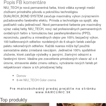
Popis
FB komentáre
NIU_TECH je nová permanentná farba, ktorá vďaka synergii medzi
zložkami prírodného pôvodu a pokročilou technológiou
DUALRICH_BOND SYSTEM zaručuje maximálny výkon zvýraznením
požadovaného farebného efektu. Príroda a technológie sa spojili, aby
podčiarkli vašu jedinečnosť. Nové permanentné farbenie pre maximálny
výraz vašej farby NIU_TECH, nový rad profesionálnych permanentných
oxidačných farbív s formuláciou bez parafenyléndiamínu (PPD),
rezorcinolu, parafínu a minerálnych olejov pre 100% bezpečný výkon.
100 kalibrovaných odtieňov rozdelených do 6 skupín farieb zaisťuje
paletu nekonečných odtieňov. Každá nuansa môže byť použitá
samostatne alebo zmiešaná navzájom. Jedinečné 100% spoľahlivé
zloženie, ktoré zaisťuje výsledky s jasnými, žiarivými odrazmi a
farebnými tónmi. Ideálne pre zosvetlenie prirodzených vlasov až o 4
úrovne, stmavenie alebo zmenu odrazu, vytváranie nových farieb pri
rešpektovaní vlasov a ich prirodzenej farby.
Domov
8-44 NIU_TECH Color crema
Pre maloobchodný predaj prejdite na stránku
www.HAIRCLINIC.SK
Top produkty