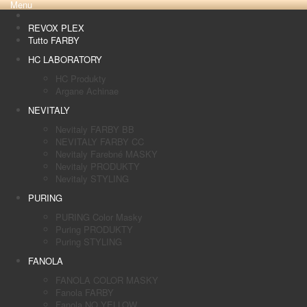
Menu
REVOX PLEX
Tutto FARBY
HC LABORATORY
HC Produkty
Argane Achinae
NEVITALY
Nevitaly FARBY BB
NEVITALY FARBY CC
Nevitaly Farebné MASKY
Nevitaly PRODUKTY
Nevitaly STYLING
PURING
PURING Color Masky
Puring PRODUKTY
Puring STYLING
FANOLA
FANOLA COLOR MASKY
Fanola FARBY
Fanola NO YELLOW