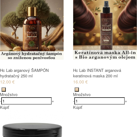
Hc Lab arganový ŠAMPÓN
Hc Lab INSTANT arganová
hydratačný 250 ml
keratinová maska 200 ml
12.00 €
16.00 €
Množstvo
Množstvo
-
+
-
+
Kúpiť
Kúpiť