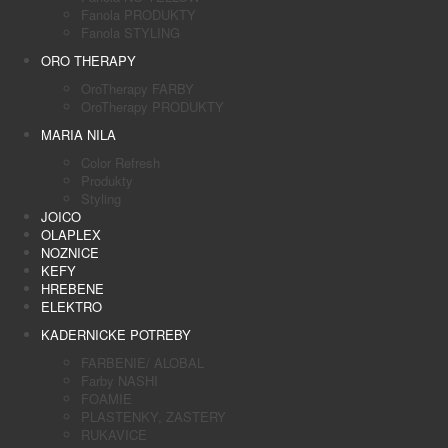
Fanola PRODUKTY
Fanola STYLING
ORO THERAPY
OroTherapy FARBY
OroTherapy PRODUKTY
MARIA NILA
Color Refresh
Produkty
Styling
JOICO
OLAPLEX
NOZNICE
KEFY
HREBENE
ELEKTRO
KADERNICKE POTREBY
FARBENIE/ ALOBAL
Farby NASHI
FOAMIE
PLASTENKY, ZASTERY
RUKAVICE