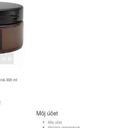
čná 300 ml
ť
Môj účet
Môj účet
História objednávok