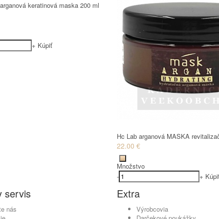
arganová keratinová maska 200 ml
+
Kúpiť
Hc Lab arganová MASKA revitaliza
22.00 €
Množstvo
-
+
Kúpi
 servis
Extra
te nás
Výrobcovia
ie
Darčekové poukážky