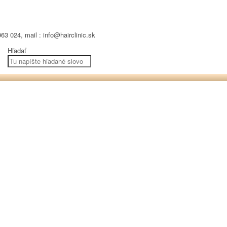
63 024, mail : info@hairclinic.sk
Hľadať