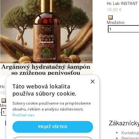
Hc Lab INSTANT 
16.00 €
Množstvo
-
×
Táto webová lokalita
Hc Lab arganový ŠAMPÓN hydratačný 250 ml
12.00 €
používa súbory cookie.
Súbory cookie používame na prispôsobenie
Množstvo
obsahu, reklám a analýzu návštevnosti.
-
+
Kúpiť
Prečítať viac
Informácie
Zákaznícky
PRIJAŤ VŠETKO
Obchodné podmienky
Kontaktuj
Ochrana osobných údajov
Reklamác