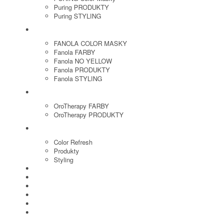
Puring PRODUKTY
Puring STYLING
FANOLA
FANOLA COLOR MASKY
Fanola FARBY
Fanola NO YELLOW
Fanola PRODUKTY
Fanola STYLING
ORO THERAPY
OroTherapy FARBY
OroTherapy PRODUKTY
MARIA NILA
Color Refresh
Produkty
Styling
JOICO
OLAPLEX
NOZNICE
KEFY
HREBENE
ELEKTRO