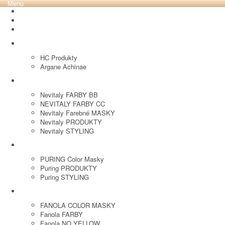
Menu
REVOX PLEX
Tutto FARBY
HC LABORATORY
HC Produkty
Argane Achinae
NEVITALY
Nevitaly FARBY BB
NEVITALY FARBY CC
Nevitaly Farebné MASKY
Nevitaly PRODUKTY
Nevitaly STYLING
PURING
PURING Color Masky
Puring PRODUKTY
Puring STYLING
FANOLA
FANOLA COLOR MASKY
Fanola FARBY
Fanola NO YELLOW