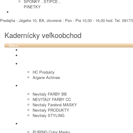
SPONKY , STIPCE ,
PINETKY
PEDIKURA
Predajňa : Jégeho 10, BA, otvorené : Pon - Pia 10,00 - 16,00 hod. Tel. 0917/9
Kadernícky veľkoobchod
Menu
REVOX PLEX
Tutto FARBY
HC LABORATORY
HC Produkty
Argane Achinae
NEVITALY
Nevitaly FARBY BB
NEVITALY FARBY CC
Nevitaly Farebné MASKY
Nevitaly PRODUKTY
Nevitaly STYLING
PURING
PURING Color Masky