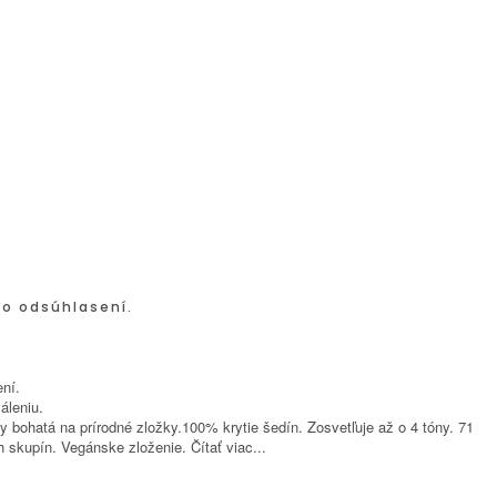
po odsúhlasení.
ní.
áleniu.
ohatá na prírodné zložky.100% krytie šedín. Zosvetľuje až o 4 tóny. 71
h skupín. Vegánske zloženie.
Čítať viac...