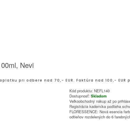
00ml, Nevi
oplatku pri odbere nad 70,- EUR. Faktúra nad 100,- EUR 
Kód produktu:
NEFL140
Dostupnosť:
Skladom
Veľkoobchodný nákup až po prihláse
Registrácia kaderníka podlieha schv
FLORESSENCE: Nová esencia farby b
odtieňov rozdelených do 6 farebnýc