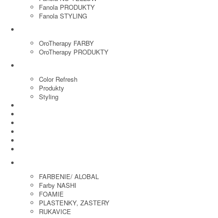
Fanola PRODUKTY
Fanola STYLING
ORO THERAPY
OroTherapy FARBY
OroTherapy PRODUKTY
MARIA NILA
Color Refresh
Produkty
Styling
JOICO
OLAPLEX
NOZNICE
KEFY
HREBENE
ELEKTRO
KADERNICKE POTREBY
FARBENIE/ ALOBAL
Farby NASHI
FOAMIE
PLASTENKY, ZASTERY
RUKAVICE