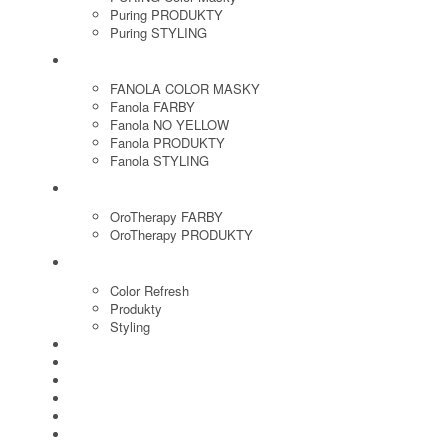
Puring PRODUKTY
Puring STYLING
FANOLA
FANOLA COLOR MASKY
Fanola FARBY
Fanola NO YELLOW
Fanola PRODUKTY
Fanola STYLING
ORO THERAPY
OroTherapy FARBY
OroTherapy PRODUKTY
MARIA NILA
Color Refresh
Produkty
Styling
JOICO
OLAPLEX
NOZNICE
KEFY
HREBENE
ELEKTRO