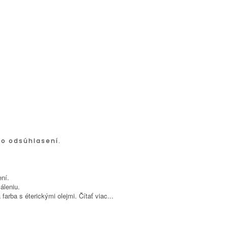
po odsúhlasení.
ní.
áleniu.
farba s éterickými olejmi.
Čítať viac...