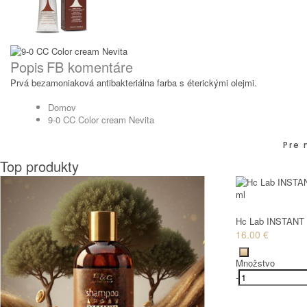
Popis
FB komentáre
Prvá bezamoniaková antibakteriálna farba s éterickými olejmi.
Domov
9-0 CC Color cream Nevita
Pre 
Top produkty
Hc Lab INSTANT 
16.00 €
Množstvo
-