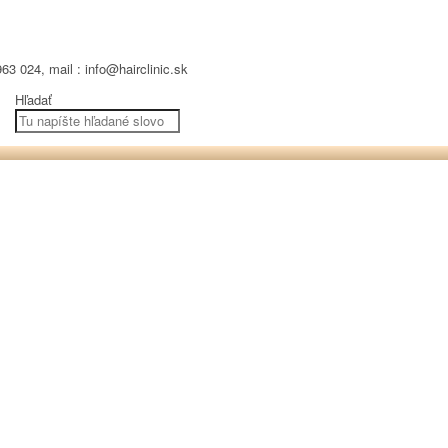
63 024, mail : info@hairclinic.sk
Hľadať