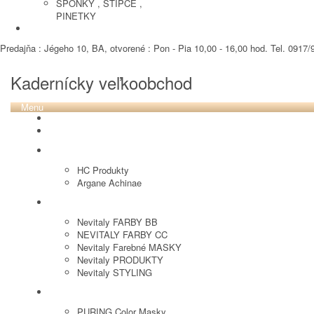
SPONKY , STIPCE ,
PINETKY
PEDIKURA
Predajňa : Jégeho 10, BA, otvorené : Pon - Pia 10,00 - 16,00 hod. Tel. 0917/9
Kadernícky veľkoobchod
Menu
REVOX PLEX
Tutto FARBY
HC LABORATORY
HC Produkty
Argane Achinae
NEVITALY
Nevitaly FARBY BB
NEVITALY FARBY CC
Nevitaly Farebné MASKY
Nevitaly PRODUKTY
Nevitaly STYLING
PURING
PURING Color Masky