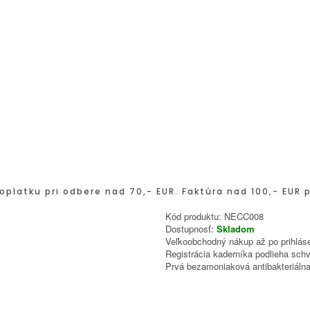
oplatku pri odbere nad 70,- EUR. Faktúra nad 100,- EUR 
Kód produktu:
NECC008
Dostupnosť:
Skladom
Veľkoobchodný nákup až po prihláse
Registrácia kaderníka podlieha schv
Prvá bezamoniaková antibakteriálna 