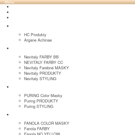
Menu
REVOX PLEX
Tutto FARBY
HC LABORATORY
HC Produkty
Argane Achinae
NEVITALY
Nevitaly FARBY BB
NEVITALY FARBY CC
Nevitaly Farebné MASKY
Nevitaly PRODUKTY
Nevitaly STYLING
PURING
PURING Color Masky
Puring PRODUKTY
Puring STYLING
FANOLA
FANOLA COLOR MASKY
Fanola FARBY
Fanola NO YELLOW