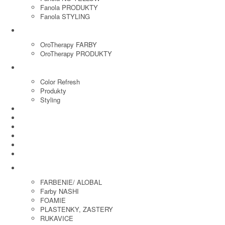
Fanola PRODUKTY
Fanola STYLING
ORO THERAPY
OroTherapy FARBY
OroTherapy PRODUKTY
MARIA NILA
Color Refresh
Produkty
Styling
JOICO
OLAPLEX
NOZNICE
KEFY
HREBENE
ELEKTRO
KADERNICKE POTREBY
FARBENIE/ ALOBAL
Farby NASHI
FOAMIE
PLASTENKY, ZASTERY
RUKAVICE