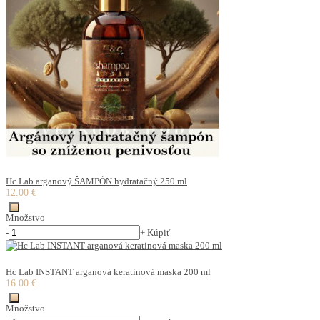
Hc Lab arganový ŠAMPÓN hydratačný 250 ml
12.00 €
Množstvo
-
+
Kúpiť
Hc Lab INSTANT arganová keratinová maska 200 ml
16.00 €
Množstvo