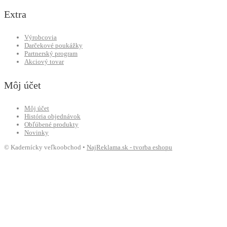
Extra
Výrobcovia
Darčekové poukážky
Partnerský program
Akciový tovar
Môj účet
Môj účet
História objednávok
Obľúbené produkty
Novinky
© Kadernícky veľkoobchod •
NajReklama.sk - tvorba eshopu