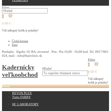
PEDIKURA
Filter
0
0.00 €
Váš nákupný košík je prázdny!
€
Česká koruna
Euro
Predajňa : Jégeho 10, BA, otvorené : Pon - Pia 10,00 - 16,00 hod. Tel. 0917/963
024, mail : info@hairclinic.sk
Filter
0
Kadernícky
Hľadať
0.00 €
veľkoobchod
Váš nákupný
košík je prázdny!
Menu
REVOX PLEX
Tutto FARBY
HC LABORATORY