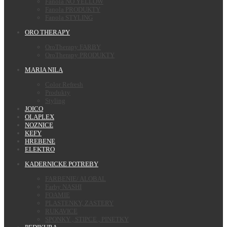
Fanola NO YELLOW
Fanola PRODUKTY
Fanola STYLING
ORO THERAPY
OroTherapy FARBY
OroTherapy PRODUKTY
MARIA NILA
Color Refresh
Produkty
Styling
JOICO
OLAPLEX
NOZNICE
KEFY
HREBENE
ELEKTRO
KADERNICKE POTREBY
FARBENIE/ ALOBAL
Farby NASHI
FOAMIE
PLASTENKY, ZASTERY
RUKAVICE
SPONKY , STIPCE , PINETKY