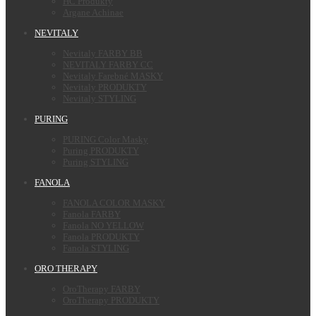
HC Produkty
Argane Achinae
NEVITALY
Nevitaly FARBY BB
NEVITALY FARBY CC
Nevitaly Farebné MASKY
Nevitaly PRODUKTY
Nevitaly STYLING
PURING
PURING Color Masky
Puring PRODUKTY
Puring STYLING
FANOLA
FANOLA COLOR MASKY
Fanola FARBY
Fanola NO YELLOW
Fanola PRODUKTY
Fanola STYLING
ORO THERAPY
OroTherapy FARBY
OroTherapy PRODUKTY