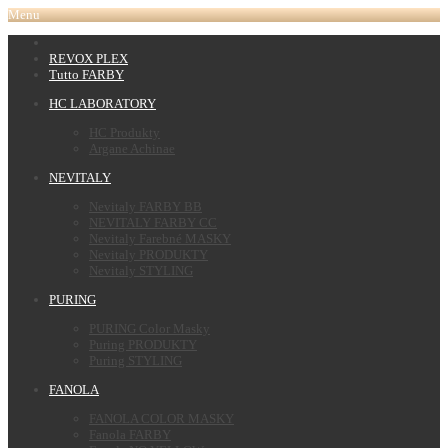
Menu
REVOX PLEX
Tutto FARBY
HC LABORATORY
HC Produkty
Argane Achinae
NEVITALY
Nevitaly FARBY BB
NEVITALY FARBY CC
Nevitaly Farebné MASKY
Nevitaly PRODUKTY
Nevitaly STYLING
PURING
PURING Color Masky
Puring PRODUKTY
Puring STYLING
FANOLA
FANOLA COLOR MASKY
Fanola FARBY