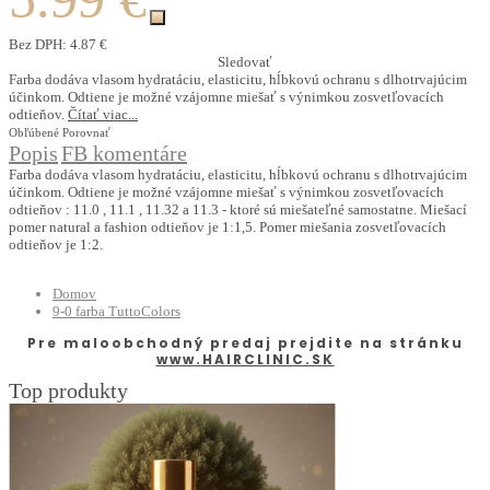
Bez DPH:
4.87 €
Sledovať
Farba dodáva vlasom hydratáciu, elasticitu, hĺbkovú ochranu s dlhotrvajúcim
účinkom. Odtiene je možné vzájomne miešať s výnimkou zosvetľovacích
odtieňov.
Čítať viac...
Obľúbené
Porovnať
Popis
FB komentáre
Farba dodáva vlasom hydratáciu, elasticitu, hĺbkovú ochranu s dlhotrvajúcim
účinkom. Odtiene je možné vzájomne miešať s výnimkou zosvetľovacích
odtieňov : 11.0 , 11.1 , 11.32 a 11.3 - ktoré sú miešateľné samostatne. Miešací
pomer natural a fashion odtieňov je 1:1,5. Pomer miešania zosvetľovacích
odtieňov je 1:2.
Domov
9-0 farba TuttoColors
Pre maloobchodný predaj prejdite na stránku
www.HAIRCLINIC.SK
Top produkty