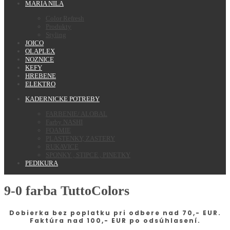
MARIA NILA
Color Refresh
Produkty
Styling
JOICO
OLAPLEX
NOZNICE
KEFY
HREBENE
ELEKTRO
KADERNICKE POTREBY
FARBENIE/ ALOBAL
Farby NASHI
FOAMIE
PLASTENKY, ZASTERY
RUKAVICE
SPONKY , STIPCE , PINETKY
PEDIKURA
9-0 farba TuttoColors
Dobierka bez poplatku pri odbere nad 70,- EUR.
Faktúra nad 100,- EUR po odsúhlasení.