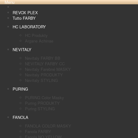
Menu
REVOX PLEX
Tutto FARBY
HC LABORATORY
HC Produkty
Argane Achinae
NEVITALY
Nevitaly FARBY BB
NEVITALY FARBY CC
Nevitaly Farebné MASKY
Nevitaly PRODUKTY
Nevitaly STYLING
PURING
PURING Color Masky
Puring PRODUKTY
Puring STYLING
FANOLA
FANOLA COLOR MASKY
Fanola FARBY
Fanola NO YELLOW