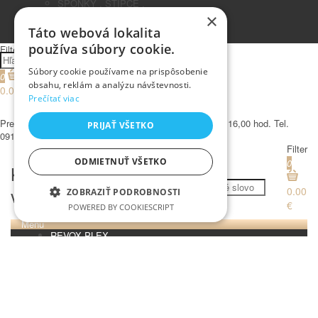
SPONKY , STIPCE ,
PINETKY
×
PEDIKURA
Táto webová lokalita
používa súbory cookie.
Filter
Súbory cookie používame na prispôsobenie
0
obsahu, reklám a analýzu návštevnosti.
0.00 €
Prečítať viac
€
Predajňa : Jégeho 10, BA, otvorené : Pon - Pia 10,00 - 16,00 hod. Tel.
PRIJAŤ VŠETKO
0917/963 024, mail : info@hairclinic.sk
Filter
ODMIETNUŤ VŠETKO
0
Kadernícky
Hľadať
veľkoobchod
0.00
ZOBRAZIŤ PODROBNOSTI
€
POWERED BY COOKIESCRIPT
Menu
REVOX PLEX
Nevyhnutné
Výkonnosť
Cielenie
Tutto FARBY
Funkcie
Ostatné
HC LABORATORY
HC Produkty
Nevyhnutne potrebné súbory cookie
umožňujú základné funkcie webovej lokality,
Argane Achinae
ako prihlásenie používateľa a správa účtu.