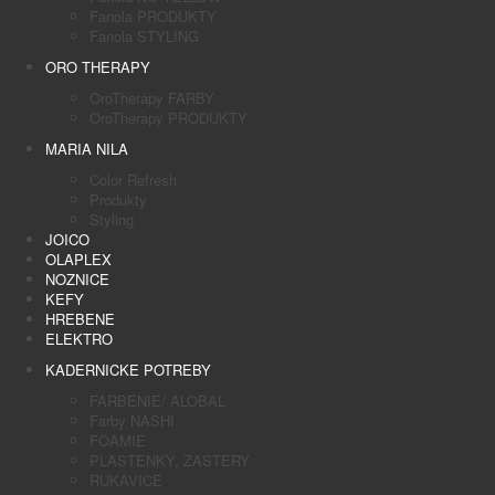
Fanola PRODUKTY
Fanola STYLING
ORO THERAPY
OroTherapy FARBY
OroTherapy PRODUKTY
MARIA NILA
Color Refresh
Produkty
Styling
JOICO
OLAPLEX
NOZNICE
KEFY
HREBENE
ELEKTRO
KADERNICKE POTREBY
FARBENIE/ ALOBAL
Farby NASHI
FOAMIE
PLASTENKY, ZASTERY
RUKAVICE