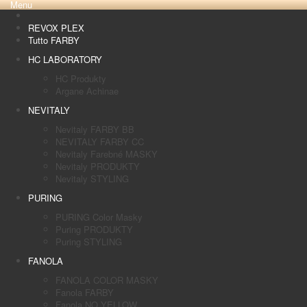
Menu
REVOX PLEX
Tutto FARBY
HC LABORATORY
HC Produkty
Argane Achinae
NEVITALY
Nevitaly FARBY BB
NEVITALY FARBY CC
Nevitaly Farebné MASKY
Nevitaly PRODUKTY
Nevitaly STYLING
PURING
PURING Color Masky
Puring PRODUKTY
Puring STYLING
FANOLA
FANOLA COLOR MASKY
Fanola FARBY
Fanola NO YELLOW