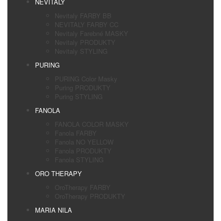
NEVITALY
Nevitaly FARBY BB
NEVITALY FARBY CC
Nevitaly Farebné MASKY
Nevitaly PRODUKTY
Nevitaly STYLING
PURING
PURING Color Masky
Puring PRODUKTY
Puring STYLING
FANOLA
FANOLA COLOR MASKY
Fanola FARBY
Fanola NO YELLOW
Fanola PRODUKTY
Fanola STYLING
ORO THERAPY
OroTherapy FARBY
OroTherapy PRODUKTY
MARIA NILA