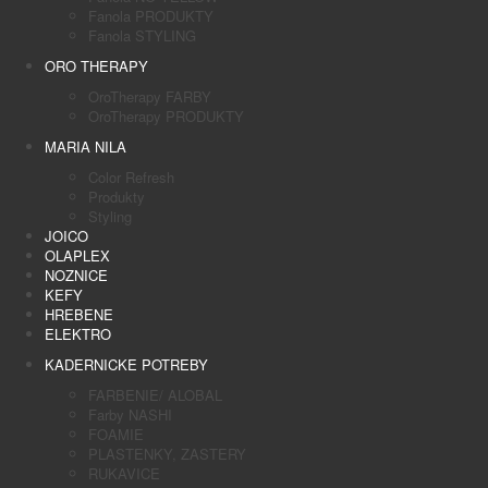
Fanola PRODUKTY
Fanola STYLING
ORO THERAPY
OroTherapy FARBY
OroTherapy PRODUKTY
MARIA NILA
Color Refresh
Produkty
Styling
JOICO
OLAPLEX
NOZNICE
KEFY
HREBENE
ELEKTRO
KADERNICKE POTREBY
FARBENIE/ ALOBAL
Farby NASHI
FOAMIE
PLASTENKY, ZASTERY
RUKAVICE