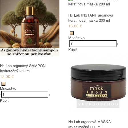
Hc Lab INSTANT arganová
keratinová maska 200 ml
16.00 €
Množstvo
-
+
Kúpiť
Hc Lab arganový ŠAMPÓN
hydratačný 250 ml
12.00 €
Množstvo
-
+
Kúpiť
Hc Lab arganová MASKA
revitalizačná 300 ml