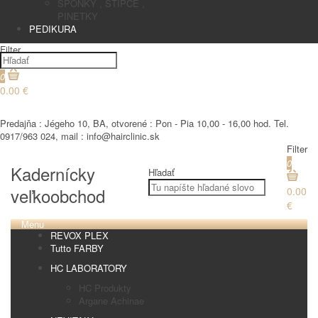
SPONKY , STIPCE ,
PINETKY
PEDIKURA
Filter
0
0.00 €
€
Predajňa : Jégeho 10, BA, otvorené : Pon - Pia 10,00 - 16,00 hod. Tel.
0917/963 024, mail : info@hairclinic.sk
Filter
0
Kadernícky
Hľadať
veľkoobchod
0.00
€
Menu
REVOX PLEX
Tutto FARBY
HC LABORATORY
HC Produkty
Argane Achinae