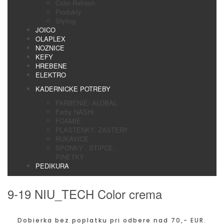
Color Refresh
Produkty
Styling
JOICO
OLAPLEX
NOZNICE
KEFY
HREBENE
ELEKTRO
KADERNICKE POTREBY
FARBENIE/ ALOBAL
Farby NASHI
FOAMIE
PLASTENKY, ZASTERY
RUKAVICE
SPONKY , STIPCE ,
PINETKY
PEDIKURA
9-19 NIU_TECH Color crema
Dobierka bez poplatku pri odbere nad 70,- EUR.