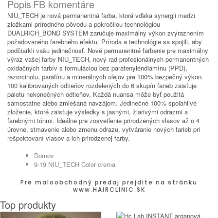
Popis
FB komentáre
NIU_TECH je nová permanentná farba, ktorá vďaka synergii medzi
zložkami prírodného pôvodu a pokročilou technológiou
DUALRICH_BOND SYSTEM zaručuje maximálny výkon zvýraznením
požadovaného farebného efektu. Príroda a technológie sa spojili, aby
podčiarkli vašu jedinečnosť. Nové permanentné farbenie pre maximálny
výraz vašej farby NIU_TECH, nový rad profesionálnych permanentných
oxidačných farbív s formuláciou bez parafenyléndiamínu (PPD),
rezorcinolu, parafínu a minerálnych olejov pre 100% bezpečný výkon.
100 kalibrovaných odtieňov rozdelených do 6 skupín farieb zaisťuje
paletu nekonečných odtieňov. Každá nuansa môže byť použitá
samostatne alebo zmiešaná navzájom. Jedinečné 100% spoľahlivé
zloženie, ktoré zaisťuje výsledky s jasnými, žiarivými odrazmi a
farebnými tónmi. Ideálne pre zosvetlenie prirodzených vlasov až o 4
úrovne, stmavenie alebo zmenu odrazu, vytváranie nových farieb pri
rešpektovaní vlasov a ich prirodzenej farby.
Domov
9-19 NIU_TECH Color crema
Pre maloobchodný predaj prejdite na stránku
www.HAIRCLINIC.SK
Top produkty